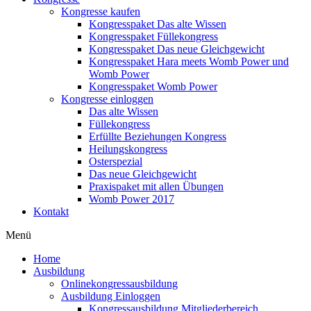
Kongresse kaufen
Kongresspaket Das alte Wissen
Kongresspaket Füllekongress
Kongresspaket Das neue Gleichgewicht
Kongresspaket Hara meets Womb Power und
Womb Power
Kongresspaket Womb Power
Kongresse einloggen
Das alte Wissen
Füllekongress
Erfüllte Beziehungen Kongress
Heilungskongress
Osterspezial
Das neue Gleichgewicht
Praxispaket mit allen Übungen
Womb Power 2017
Kontakt
Menü
Home
Ausbildung
Onlinekongressausbildung
Ausbildung Einloggen
Kongressausbildung Mitgliederbereich