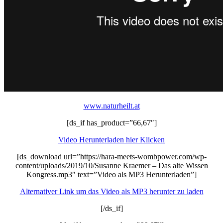
www.naturheilt.at
[ds_if has_product=”66,67″]
Video Herunterladen hier Klicken
[ds_download url=”https://hara-meets-wombpower.com/wp-
content/uploads/2019/10/Susanne Kraemer – Das alte Wissen
Kongress.mp3″ text=”Video als MP3 Herunterladen”]
Alternativer Link um das Video als MP3 herunter zu laden
[/ds_if]