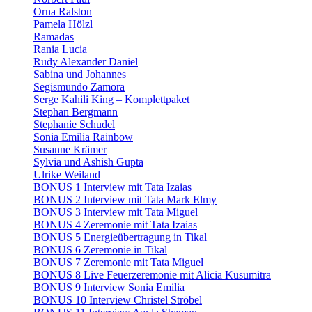
Orna Ralston
Pamela Hölzl
Ramadas
Rania Lucia
Rudy Alexander Daniel
Sabina und Johannes
Segismundo Zamora
Serge Kahili King – Komplettpaket
Stephan Bergmann
Stephanie Schudel
Sonia Emilia Rainbow
Susanne Krämer
Sylvia und Ashish Gupta
Ulrike Weiland
BONUS 1 Interview mit Tata Izaias
BONUS 2 Interview mit Tata Mark Elmy
BONUS 3 Interview mit Tata Miguel
BONUS 4 Zeremonie mit Tata Izaias
BONUS 5 Energieübertragung in Tikal
BONUS 6 Zeremonie in Tikal
BONUS 7 Zeremonie mit Tata Miguel
BONUS 8 Live Feuerzeremonie mit Alicia Kusumitra
BONUS 9 Interview Sonia Emilia
BONUS 10 Interview Christel Ströbel