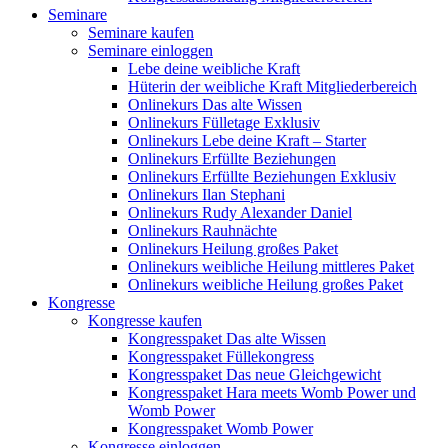
Seminare
Seminare kaufen
Seminare einloggen
Lebe deine weibliche Kraft
Hüterin der weibliche Kraft Mitgliederbereich
Onlinekurs Das alte Wissen
Onlinekurs Fülletage Exklusiv
Onlinekurs Lebe deine Kraft – Starter
Onlinekurs Erfüllte Beziehungen
Onlinekurs Erfüllte Beziehungen Exklusiv
Onlinekurs Ilan Stephani
Onlinekurs Rudy Alexander Daniel
Onlinekurs Rauhnächte
Onlinekurs Heilung großes Paket
Onlinekurs weibliche Heilung mittleres Paket
Onlinekurs weibliche Heilung großes Paket
Kongresse
Kongresse kaufen
Kongresspaket Das alte Wissen
Kongresspaket Füllekongress
Kongresspaket Das neue Gleichgewicht
Kongresspaket Hara meets Womb Power und
Womb Power
Kongresspaket Womb Power
Kongresse einloggen