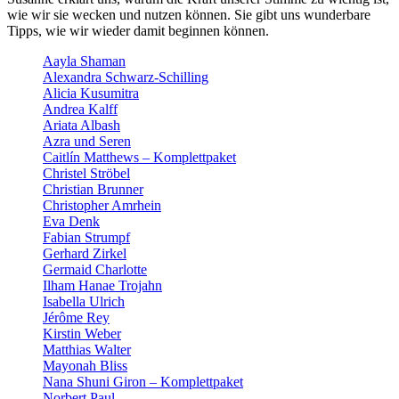
wie wir sie wecken und nutzen können. Sie gibt uns wunderbare
Tipps, wie wir wieder damit beginnen können.
Aayla Shaman
Alexandra Schwarz-Schilling
Alicia Kusumitra
Andrea Kalff
Ariata Albash
Azra und Seren
Caitlín Matthews – Komplettpaket
Christel Ströbel
Christian Brunner
Christopher Amrhein
Eva Denk
Fabian Strumpf
Gerhard Zirkel
Germaid Charlotte
Ilham Hanae Trojahn
Isabella Ulrich
Jérôme Rey
Kirstin Weber
Matthias Walter
Mayonah Bliss
Nana Shuni Giron – Komplettpaket
Norbert Paul