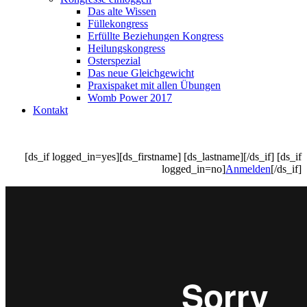
Das alte Wissen
Füllekongress
Erfüllte Beziehungen Kongress
Heilungskongress
Osterspezial
Das neue Gleichgewicht
Praxispaket mit allen Übungen
Womb Power 2017
Kontakt
[ds_if logged_in=yes][ds_firstname] [ds_lastname][/ds_if] [ds_if
logged_in=no]
Anmelden
[/ds_if]