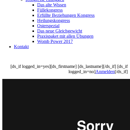
Das alte Wissen
Füllekongress
Erfüllte Beziehungen Kongress
Heilungskongress
Osterspezial
Das neue Gleichgewicht
Praxispaket mit allen Übungen
Womb Power 2017
Kontakt
[ds_if logged_in=yes][ds_firstname] [ds_lastname][/ds_if] [ds_if
logged_in=no]
Anmelden
[/ds_if]