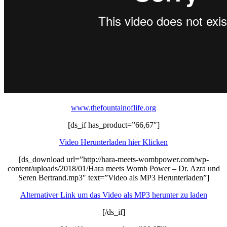
www.thefountainoflife.org
[ds_if has_product=”66,67″]
Video Herunterladen hier Klicken
[ds_download url=”http://hara-meets-wombpower.com/wp-
content/uploads/2018/01/Hara meets Womb Power – Dr. Azra und
Seren Bertrand.mp3″ text=”Video als MP3 Herunterladen”]
Alternativer Link um das Video als MP3 herunter zu laden
[/ds_if]