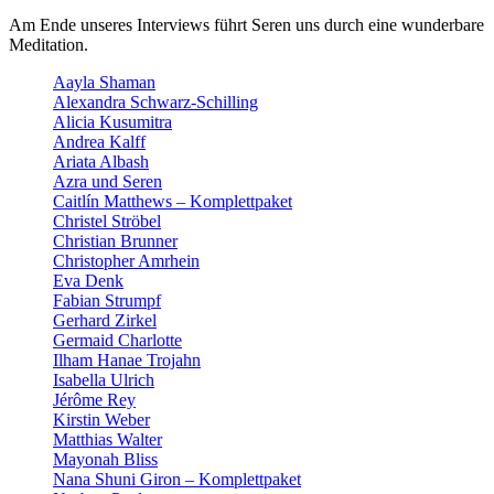
Am Ende unseres Interviews führt Seren uns durch eine wunderbare
Meditation.
Aayla Shaman
Alexandra Schwarz-Schilling
Alicia Kusumitra
Andrea Kalff
Ariata Albash
Azra und Seren
Caitlín Matthews – Komplettpaket
Christel Ströbel
Christian Brunner
Christopher Amrhein
Eva Denk
Fabian Strumpf
Gerhard Zirkel
Germaid Charlotte
Ilham Hanae Trojahn
Isabella Ulrich
Jérôme Rey
Kirstin Weber
Matthias Walter
Mayonah Bliss
Nana Shuni Giron – Komplettpaket