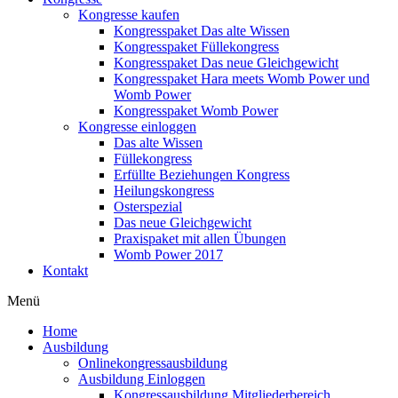
Kongresse kaufen
Kongresspaket Das alte Wissen
Kongresspaket Füllekongress
Kongresspaket Das neue Gleichgewicht
Kongresspaket Hara meets Womb Power und
Womb Power
Kongresspaket Womb Power
Kongresse einloggen
Das alte Wissen
Füllekongress
Erfüllte Beziehungen Kongress
Heilungskongress
Osterspezial
Das neue Gleichgewicht
Praxispaket mit allen Übungen
Womb Power 2017
Kontakt
Menü
Home
Ausbildung
Onlinekongressausbildung
Ausbildung Einloggen
Kongressausbildung Mitgliederbereich