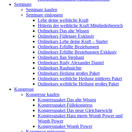
Seminare
Seminare kaufen
Seminare einloggen
Lebe deine weibliche Kraft
Hüterin der weibliche Kraft Mitgliederbereich
Onlinekurs Das alte Wissen
Onlinekurs Fülletage Exklusiv
Onlinekurs Lebe deine Kraft – Starter
Onlinekurs Erfüllte Beziehungen
Onlinekurs Erfüllte Beziehungen Exklusiv
Onlinekurs Ilan Stephani
Onlinekurs Rudy Alexander Daniel
Onlinekurs Rauhnächte
Onlinekurs Heilung großes Paket
Onlinekurs weibliche Heilung mittleres Paket
Onlinekurs weibliche Heilung großes Paket
Kongresse
Kongresse kaufen
Kongresspaket Das alte Wissen
Kongresspaket Füllekongress
Kongresspaket Das neue Gleichgewicht
Kongresspaket Hara meets Womb Power und
Womb Power
Kongresspaket Womb Power
Kongresse einloggen