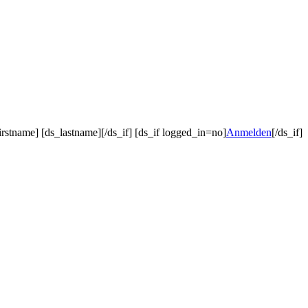
irstname] [ds_lastname][/ds_if] [ds_if logged_in=no]
Anmelden
[/ds_if]