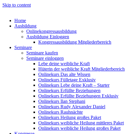
Skip to content
Home
Ausbildung
Onlinekongressausbildung
Ausbildung Einloggen
Kongressausbildung Mitgliederbereich
Seminare
Seminare kaufen
Seminare einloggen
Lebe deine weibliche Kraft
Hüterin der weibliche Kraft Mitgliederbereich
Onlinekurs Das alte Wissen
Onlinekurs Fülletage Exklusiv
Onlinekurs Lebe deine Kraft – Starter
Onlinekurs Erfüllte Beziehungen
Onlinekurs Erfüllte Beziehungen Exklusiv
Onlinekurs Ilan Stephani
Onlinekurs Rudy Alexander Daniel
Onlinekurs Rauhnächte
Onlinekurs Heilung großes Paket
Onlinekurs weibliche Heilung mittleres Paket
Onlinekurs weibliche Heilung großes Paket
Kongresse