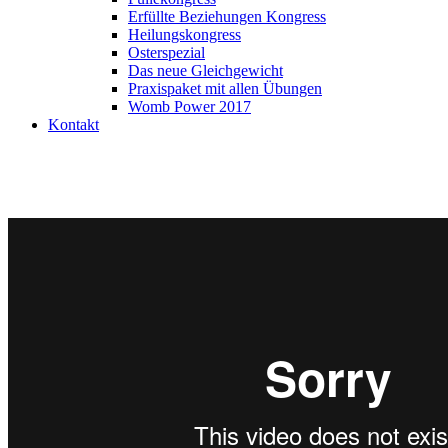
Erfüllte Beziehungen Kongress
Heilungskongress
Osterspezial
Das neue Gleichgewicht
Praxispaket mit allen Übungen
Womb Power 2017
Kontakt