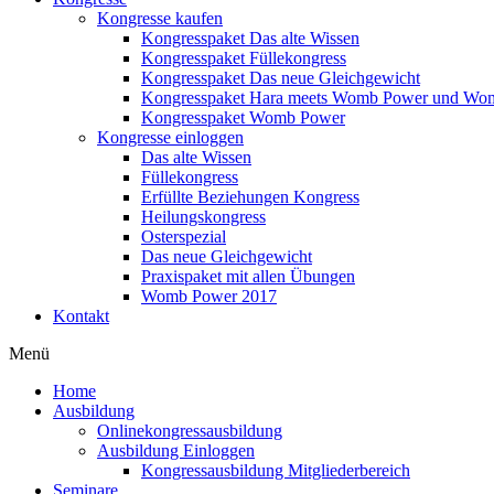
Kongresse kaufen
Kongresspaket Das alte Wissen
Kongresspaket Füllekongress
Kongresspaket Das neue Gleichgewicht
Kongresspaket Hara meets Womb Power und Wo
Kongresspaket Womb Power
Kongresse einloggen
Das alte Wissen
Füllekongress
Erfüllte Beziehungen Kongress
Heilungskongress
Osterspezial
Das neue Gleichgewicht
Praxispaket mit allen Übungen
Womb Power 2017
Kontakt
Menü
Home
Ausbildung
Onlinekongressausbildung
Ausbildung Einloggen
Kongressausbildung Mitgliederbereich
Seminare