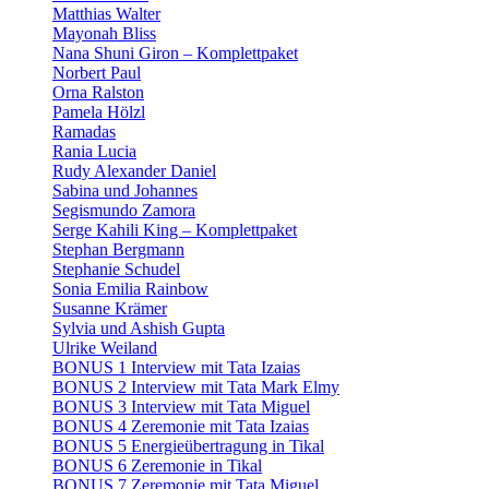
Matthias Walter
Mayonah Bliss
Nana Shuni Giron – Komplettpaket
Norbert Paul
Orna Ralston
Pamela Hölzl
Ramadas
Rania Lucia
Rudy Alexander Daniel
Sabina und Johannes
Segismundo Zamora
Serge Kahili King – Komplettpaket
Stephan Bergmann
Stephanie Schudel
Sonia Emilia Rainbow
Susanne Krämer
Sylvia und Ashish Gupta
Ulrike Weiland
BONUS 1 Interview mit Tata Izaias
BONUS 2 Interview mit Tata Mark Elmy
BONUS 3 Interview mit Tata Miguel
BONUS 4 Zeremonie mit Tata Izaias
BONUS 5 Energieübertragung in Tikal
BONUS 6 Zeremonie in Tikal
BONUS 7 Zeremonie mit Tata Miguel