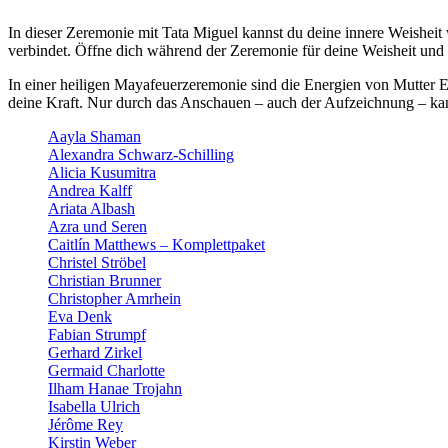
In dieser Zeremonie mit Tata Miguel kannst du deine innere Weisheit
verbindet. Öffne dich während der Zeremonie für deine Weisheit und 
In einer heiligen Mayafeuerzeremonie sind die Energien von Mutter 
deine Kraft. Nur durch das Anschauen – auch der Aufzeichnung – kan
Aayla Shaman
Alexandra Schwarz-Schilling
Alicia Kusumitra
Andrea Kalff
Ariata Albash
Azra und Seren
Caitlín Matthews – Komplettpaket
Christel Ströbel
Christian Brunner
Christopher Amrhein
Eva Denk
Fabian Strumpf
Gerhard Zirkel
Germaid Charlotte
Ilham Hanae Trojahn
Isabella Ulrich
Jérôme Rey
Kirstin Weber