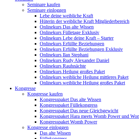
Seminare kaufen
Seminare einloggen
Lebe deine weibliche Kraft
Hüterin der weibliche Kraft Mitgliederbereich
Onlinekurs Das alte Wissen
Onlinekurs Fülletage Exklusiv
Onlinekurs Lebe deine Kraft – Starter
Onlinekurs Erfüllte Beziehungen
Onlinekurs Erfüllte Beziehungen Exklusiv
Onlinekurs Ilan Stephani
Onlinekurs Rudy Alexander Daniel
Onlinekurs Rauhnächte
Onlinekurs Heilung großes Paket
Onlinekurs weibliche Heilung mittleres Paket
Onlinekurs weibliche Heilung großes Paket
Kongresse
Kongresse kaufen
Kongresspaket Das alte Wissen
Kongresspaket Füllekongress
Kongresspaket Das neue Gleichgewicht
Kongresspaket Hara meets Womb Power und Wo
Kongresspaket Womb Power
Kongresse einloggen
Das alte Wissen
Füllekongress