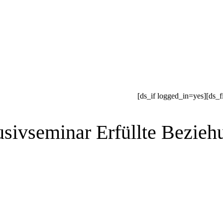
[ds_if logged_in=yes][ds_f
usivseminar Erfüllte Bezieh