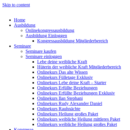
Skip to content
Home
Ausbildung
Onlinekongressausbildung
Ausbildung Einloggen
Kongressausbildung Mitgliederbereich
Seminare
Seminare kaufen
Seminare einloggen
Lebe deine weibliche Kraft
Hüterin der weibliche Kraft Mitgliederbereich
Onlinekurs Das alte Wissen
Onlinekurs Fülletage Exklusiv
Onlinekurs Lebe deine Kraft – Starter
Onlinekurs Erfüllte Beziehungen
Onlinekurs Erfüllte Beziehungen Exklusiv
Onlinekurs Ilan Stephani
Onlinekurs Rudy Alexander Daniel
Onlinekurs Rauhnächte
Onlinekurs Heilung großes Paket
Onlinekurs weibliche Heilung mittleres Paket
Onlinekurs weibliche Heilung großes Paket
Kongresse