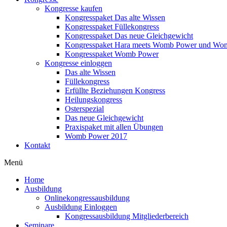
Kongresse kaufen
Kongresspaket Das alte Wissen
Kongresspaket Füllekongress
Kongresspaket Das neue Gleichgewicht
Kongresspaket Hara meets Womb Power und Wo
Kongresspaket Womb Power
Kongresse einloggen
Das alte Wissen
Füllekongress
Erfüllte Beziehungen Kongress
Heilungskongress
Osterspezial
Das neue Gleichgewicht
Praxispaket mit allen Übungen
Womb Power 2017
Kontakt
Menü
Home
Ausbildung
Onlinekongressausbildung
Ausbildung Einloggen
Kongressausbildung Mitgliederbereich
Seminare