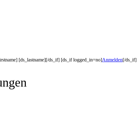
irstname] [ds_lastname][/ds_if] [ds_if logged_in=no]
Anmelden
[/ds_if]
ungen