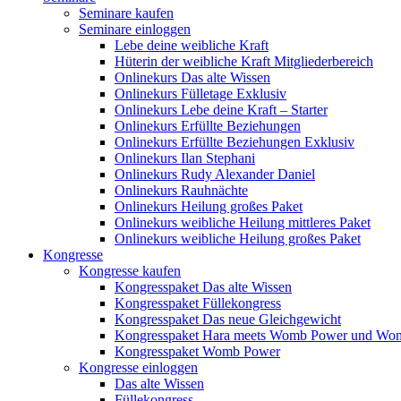
Seminare kaufen
Seminare einloggen
Lebe deine weibliche Kraft
Hüterin der weibliche Kraft Mitgliederbereich
Onlinekurs Das alte Wissen
Onlinekurs Fülletage Exklusiv
Onlinekurs Lebe deine Kraft – Starter
Onlinekurs Erfüllte Beziehungen
Onlinekurs Erfüllte Beziehungen Exklusiv
Onlinekurs Ilan Stephani
Onlinekurs Rudy Alexander Daniel
Onlinekurs Rauhnächte
Onlinekurs Heilung großes Paket
Onlinekurs weibliche Heilung mittleres Paket
Onlinekurs weibliche Heilung großes Paket
Kongresse
Kongresse kaufen
Kongresspaket Das alte Wissen
Kongresspaket Füllekongress
Kongresspaket Das neue Gleichgewicht
Kongresspaket Hara meets Womb Power und Wo
Kongresspaket Womb Power
Kongresse einloggen
Das alte Wissen
Füllekongress