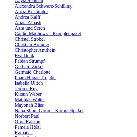
Aayla Shaman
Alexandra Schwarz-Schilling
Alicia Kusumitra
Andrea Kalff
Ariata Albash
Azra und Seren
Caitlín Matthews – Komplettpaket
Christel Ströbel
Christian Brunner
Christopher Amrhein
Eva Denk
Fabian Strumpf
Gerhard Zirkel
Germaid Charlotte
Ilham Hanae Trojahn
Isabella Ulrich
Jérôme Rey
Kirstin Weber
Matthias Walter
Mayonah Bliss
Nana Shuni Giron – Komplettpaket
Norbert Paul
Orna Ralston
Pamela Hölzl
Ramadas