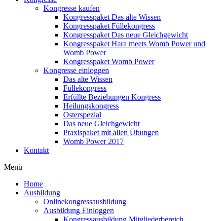
Kongresse kaufen
Kongresspaket Das alte Wissen
Kongresspaket Füllekongress
Kongresspaket Das neue Gleichgewicht
Kongresspaket Hara meets Womb Power und
Womb Power
Kongresspaket Womb Power
Kongresse einloggen
Das alte Wissen
Füllekongress
Erfüllte Beziehungen Kongress
Heilungskongress
Osterspezial
Das neue Gleichgewicht
Praxispaket mit allen Übungen
Womb Power 2017
Kontakt
Menü
Home
Ausbildung
Onlinekongressausbildung
Ausbildung Einloggen
Kongressausbildung Mitgliederbereich