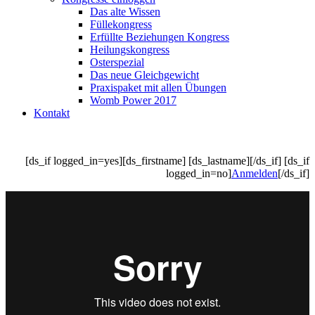
Das alte Wissen
Füllekongress
Erfüllte Beziehungen Kongress
Heilungskongress
Osterspezial
Das neue Gleichgewicht
Praxispaket mit allen Übungen
Womb Power 2017
Kontakt
[ds_if logged_in=yes][ds_firstname] [ds_lastname][/ds_if] [ds_if
logged_in=no]
Anmelden
[/ds_if]