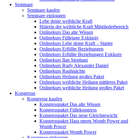
Seminare
Seminare kaufen
Seminare einloggen
Lebe deine weibliche Kraft
Hüterin der weibliche Kraft Mitgliederbereich
Onlinekurs Das alte Wissen
Onlinekurs Fülletage Exklusiv
Onlinekurs Lebe deine Kraft – Starter
Onlinekurs Erfüllte Beziehungen
Onlinekurs Erfüllte Beziehungen Exklusiv
Onlinekurs Ilan Stephani
Onlinekurs Rudy Alexander Daniel
Onlinekurs Rauhnächte
Onlinekurs Heilung großes Paket
Onlinekurs weibliche Heilung mittleres Paket
Onlinekurs weibliche Heilung großes Paket
Kongresse
Kongresse kaufen
Kongresspaket Das alte Wissen
Kongresspaket Füllekongress
Kongresspaket Das neue Gleichgewicht
Kongresspaket Hara meets Womb Power und
Womb Power
Kongresspaket Womb Power
Kongresse einloggen