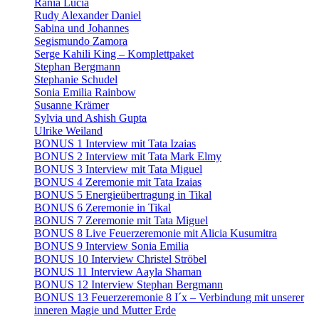
Rania Lucia
Rudy Alexander Daniel
Sabina und Johannes
Segismundo Zamora
Serge Kahili King – Komplettpaket
Stephan Bergmann
Stephanie Schudel
Sonia Emilia Rainbow
Susanne Krämer
Sylvia und Ashish Gupta
Ulrike Weiland
BONUS 1 Interview mit Tata Izaias
BONUS 2 Interview mit Tata Mark Elmy
BONUS 3 Interview mit Tata Miguel
BONUS 4 Zeremonie mit Tata Izaias
BONUS 5 Energieübertragung in Tikal
BONUS 6 Zeremonie in Tikal
BONUS 7 Zeremonie mit Tata Miguel
BONUS 8 Live Feuerzeremonie mit Alicia Kusumitra
BONUS 9 Interview Sonia Emilia
BONUS 10 Interview Christel Ströbel
BONUS 11 Interview Aayla Shaman
BONUS 12 Interview Stephan Bergmann
BONUS 13 Feuerzeremonie 8 I´x – Verbindung mit unserer
inneren Magie und Mutter Erde