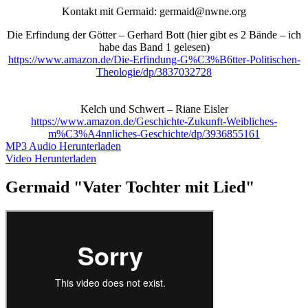
Kontakt mit Germaid: germaid@nwne.org
Die Erfindung der Götter – Gerhard Bott (hier gibt es 2 Bände – ich
habe das Band 1 gelesen)
https://www.amazon.de/Die-Erfindung-G%C3%B6tter-Politischen-
Theologie/dp/3837032728
Kelch und Schwert – Riane Eisler
https://www.amazon.de/Geschichte-Zukunft-Weibliches-
m%C3%A4nnliches-Geschichte/dp/3936855161
MP3 Audio Herunterladen
Video Herunterladen
Germaid "Vater Tochter mit Lied"