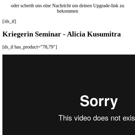
oder schreib uns eine Nachricht um deinen Upgrade-link zu
bekommen
[/ds_if]
Kriegerin Seminar - Alicia Kusumitra
[ds_if has_product=”78,79″]