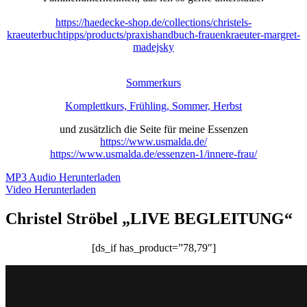
https://haedecke-shop.de/collections/christels-
kraeuterbuchtipps/products/praxishandbuch-frauenkraeuter-margret-
madejsky
Sommerkurs
Komplettkurs, Frühling, Sommer, Herbst
und zusätzlich die Seite für meine Essenzen
https://www.usmalda.de/
https://www.usmalda.de/essenzen-1/innere-frau/
MP3 Audio Herunterladen
Video Herunterladen
Christel Ströbel „LIVE BEGLEITUNG“
[ds_if has_product=”78,79″]