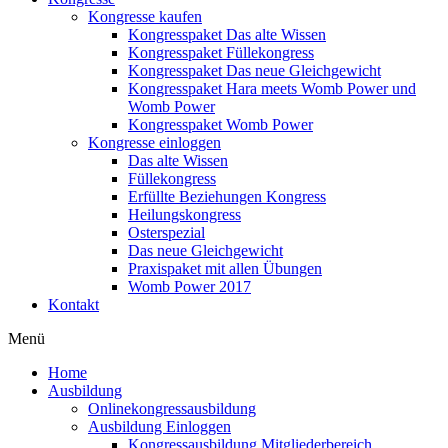
Kongresse kaufen
Kongresspaket Das alte Wissen
Kongresspaket Füllekongress
Kongresspaket Das neue Gleichgewicht
Kongresspaket Hara meets Womb Power und
Womb Power
Kongresspaket Womb Power
Kongresse einloggen
Das alte Wissen
Füllekongress
Erfüllte Beziehungen Kongress
Heilungskongress
Osterspezial
Das neue Gleichgewicht
Praxispaket mit allen Übungen
Womb Power 2017
Kontakt
Menü
Home
Ausbildung
Onlinekongressausbildung
Ausbildung Einloggen
Kongressausbildung Mitgliederbereich