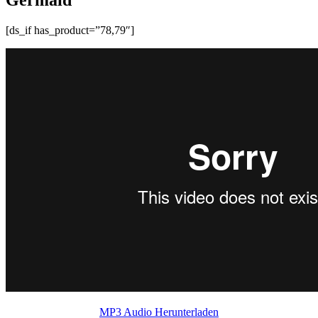
[ds_if has_product=”78,79″]
MP3 Audio Herunterladen