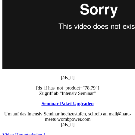
[/ds_if]
[ds_if has_not_product=”78,79″]
Zugriff ab “Intensiv Seminar”
Seminar Paket Upgraden
Um auf das Intensiv Seminar hochzustufen, schreib an mail@hara-
meets-wombpower.com
[/ds_if]
Video Herunterladen 1