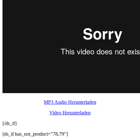
MP3 Audio Herunterladen
Video Herunterladen
[/ds_if]
[ds_if has_not_product=”78,79″]