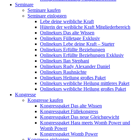
Seminare
Seminare kaufen
Seminare einloggen
Lebe deine weibliche Kraft
Hüterin der weibliche Kraft Mitgliederbereich
Onlinekurs Das alte Wissen
Onlinekurs Fülletage Exklusiv
Onlinekurs Lebe deine Kraft – Starter
Onlinekurs Erfüllte Beziehungen
Onlinekurs Erfüllte Beziehungen Exklusiv
Onlinekurs Ilan Stephani
Onlinekurs Rudy Alexander Daniel
Onlinekurs Rauhnächte
Onlinekurs Heilung großes Paket
Onlinekurs weibliche Heilung mittleres Paket
Onlinekurs weibliche Heilung großes Paket
Kongresse
Kongresse kaufen
Kongresspaket Das alte Wissen
Kongresspaket Füllekongress
Kongresspaket Das neue Gleichgewicht
Kongresspaket Hara meets Womb Power und
Womb Power
Kongresspaket Womb Power
Kongresse einloggen