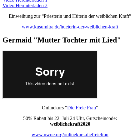
Video Herunterladen 2
Einweihung zur “Priesterin und Hüterin der weiblichen Kraft”
www.kusumitra.de/hueterin-der-weiblichen-kraft
Germaid "Mutter Tochter mit Lied"
Onlinekurs “
Die Freie Frau
“
50% Rabatt bis 22. Juli 24 Uhr, Gutscheincode:
weiblichekraft2020
www.nwne.org/onlinekurs-diefreiefrau