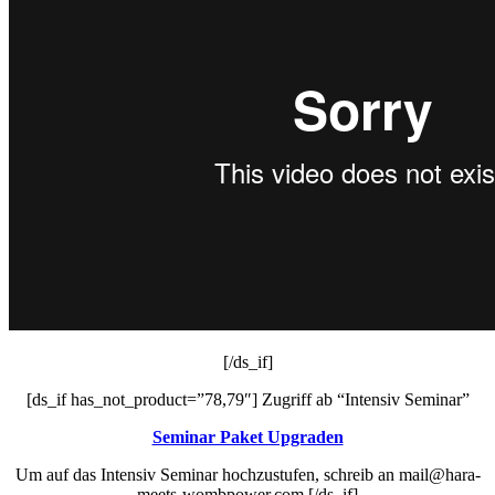
[/ds_if]
[ds_if has_not_product=”78,79″] Zugriff ab “Intensiv Seminar”
Seminar Paket Upgraden
Um auf das Intensiv Seminar hochzustufen, schreib an mail@hara-
meets-wombpower.com [/ds_if]