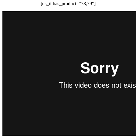
[ds_if has_product=”78,79″]