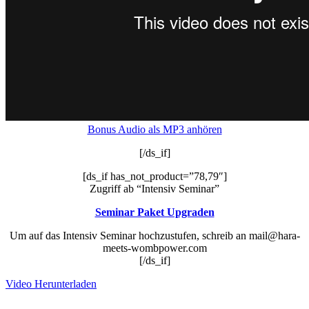
Bonus Audio als MP3 anhören
[/ds_if]
[ds_if has_not_product=”78,79″]
Zugriff ab “Intensiv Seminar”
Seminar Paket Upgraden
Um auf das Intensiv Seminar hochzustufen, schreib an mail@hara-
meets-wombpower.com
[/ds_if]
Video Herunterladen