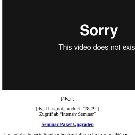
[/ds_if]
[ds_if has_not_product=”78,79″]
Zugriff ab “Intensiv Seminar”
Seminar Paket Upgraden
Um auf das Intensiv Seminar hochzustufen, schreib an mail@hara-