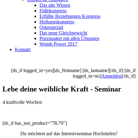
Das alte Wissen
Füllekongress
Erfüllte Beziehungen Kongress
Heilungskongress
Osterspezial
Das neue Gleichgewicht
Praxispaket mit allen Übungen
Womb Power 2017
Kontakt
[ds_if logged_in=yes][ds_firstname] [ds_lastname][/ds_if] [ds_if
logged_in=no]
Anmelden
[/ds_if]
Lebe deine weibliche Kraft - Seminar
4 kraftvolle Wochen
[ds_if has_not_product=”78,79″]
Du möchtest auf das Intensivseminar Hochstufen?