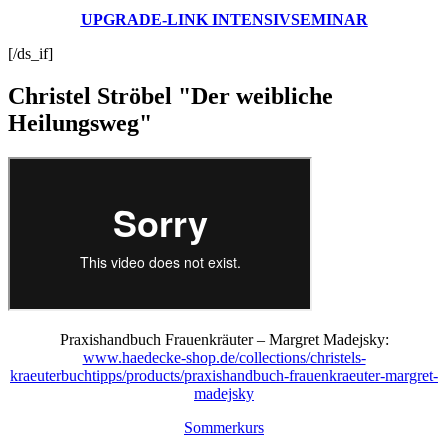
UPGRADE-LINK INTENSIVSEMINAR
[/ds_if]
Christel Ströbel "Der weibliche
Heilungsweg"
Praxishandbuch Frauenkräuter – Margret Madejsky:
www.haedecke-shop.de/collections/christels-
kraeuterbuchtipps/products/praxishandbuch-frauenkraeuter-margret-
madejsky
Sommerkurs