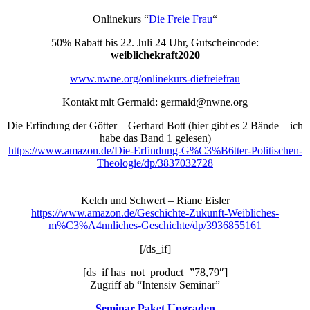
Onlinekurs “
Die Freie Frau
“
50% Rabatt bis 22. Juli 24 Uhr, Gutscheincode:
weiblichekraft2020
www.nwne.org/onlinekurs-diefreiefrau
Kontakt mit Germaid: germaid@nwne.org
Die Erfindung der Götter – Gerhard Bott (hier gibt es 2 Bände – ich
habe das Band 1 gelesen)
https://www.amazon.de/Die-Erfindung-G%C3%B6tter-Politischen-
Theologie/dp/3837032728
Kelch und Schwert – Riane Eisler
https://www.amazon.de/Geschichte-Zukunft-Weibliches-
m%C3%A4nnliches-Geschichte/dp/3936855161
[/ds_if]
[ds_if has_not_product=”78,79″]
Zugriff ab “Intensiv Seminar”
Seminar Paket Upgraden