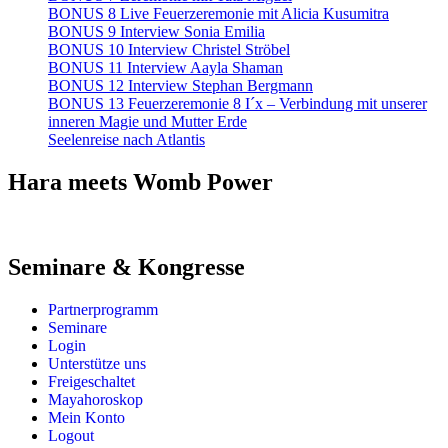
BONUS 8 Live Feuerzeremonie mit Alicia Kusumitra
BONUS 9 Interview Sonia Emilia
BONUS 10 Interview Christel Ströbel
BONUS 11 Interview Aayla Shaman
BONUS 12 Interview Stephan Bergmann
BONUS 13 Feuerzeremonie 8 I´x – Verbindung mit unserer
inneren Magie und Mutter Erde
Seelenreise nach Atlantis
Hara meets Womb Power
Seminare & Kongresse
Partnerprogramm
Seminare
Login
Unterstütze uns
Freigeschaltet
Mayahoroskop
Mein Konto
Logout