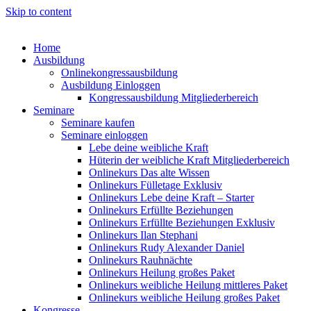
Skip to content
Home
Ausbildung
Onlinekongressausbildung
Ausbildung Einloggen
Kongressausbildung Mitgliederbereich
Seminare
Seminare kaufen
Seminare einloggen
Lebe deine weibliche Kraft
Hüterin der weibliche Kraft Mitgliederbereich
Onlinekurs Das alte Wissen
Onlinekurs Fülletage Exklusiv
Onlinekurs Lebe deine Kraft – Starter
Onlinekurs Erfüllte Beziehungen
Onlinekurs Erfüllte Beziehungen Exklusiv
Onlinekurs Ilan Stephani
Onlinekurs Rudy Alexander Daniel
Onlinekurs Rauhnächte
Onlinekurs Heilung großes Paket
Onlinekurs weibliche Heilung mittleres Paket
Onlinekurs weibliche Heilung großes Paket
Kongresse