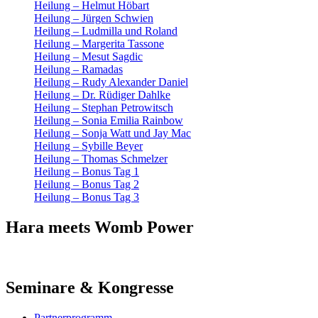
Heilung – Helmut Höbart
Heilung – Jürgen Schwien
Heilung – Ludmilla und Roland
Heilung – Margerita Tassone
Heilung – Mesut Sagdic
Heilung – Ramadas
Heilung – Rudy Alexander Daniel
Heilung – Dr. Rüdiger Dahlke
Heilung – Stephan Petrowitsch
Heilung – Sonia Emilia Rainbow
Heilung – Sonja Watt und Jay Mac
Heilung – Sybille Beyer
Heilung – Thomas Schmelzer
Heilung – Bonus Tag 1
Heilung – Bonus Tag 2
Heilung – Bonus Tag 3
Hara meets Womb Power
Seminare & Kongresse
Partnerprogramm