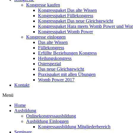
Kongresse kaufen
Kongresspaket Das alte Wissen
Kongresspaket Füllekongress
Kongresspaket Das neue Gleichgewicht
Kongresspaket Hara meets Womb Power und Wo
Kongresspaket Womb Power
Kongresse einloggen
Das alte Wissen
Füllekongress
Erfüllte Beziehungen Kongress
Heilungskongress
Osterspezial
Das neue Gleichgewicht
Praxispaket mit allen Übungen
Womb Power 2017
Kontakt
Menü
Home
Ausbildung
Onlinekongressausbildung
Ausbildung Einloggen
Kongressausbildung Mitgliederbereich
Seminare