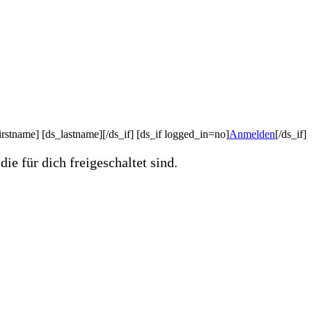
irstname] [ds_lastname][/ds_if] [ds_if logged_in=no]
Anmelden
[/ds_if]
ie für dich freigeschaltet sind.