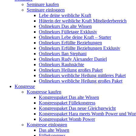
Seminare kaufen
Seminare einloggen
Lebe deine weibliche Kraft
Hüterin der weibliche Kraft Mitgliederbereich
Onlinekurs Das alte Wissen
Onlinekurs Fülletage Exklusiv
Onlinekurs Lebe deine Kraft – Starter
Onlinekurs Erfüllte Beziehungen
Onlinekurs Erfüllte Beziehungen Exklusiv
Onlinekurs Ilan Stephani
Onlinekurs Rudy Alexander Daniel
Onlinekurs Rauhnächte
Onlinekurs Heilung großes Paket
Onlinekurs weibliche Heilung mittleres Paket
Onlinekurs weibliche Heilung großes Paket
Kongresse
Kongresse kaufen
Kongresspaket Das alte Wissen
Kongresspaket Füllekongress
Kongresspaket Das neue Gleichgewicht
Kongresspaket Hara meets Womb Power und Wo
Kongresspaket Womb Power
Kongresse einloggen
Das alte Wissen
Füllekongress