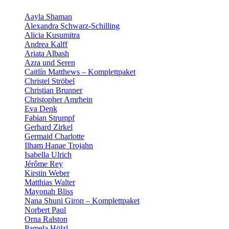
Aayla Shaman
Alexandra Schwarz-Schilling
Alicia Kusumitra
Andrea Kalff
Ariata Albash
Azra und Seren
Caitlín Matthews – Komplettpaket
Christel Ströbel
Christian Brunner
Christopher Amrhein
Eva Denk
Fabian Strumpf
Gerhard Zirkel
Germaid Charlotte
Ilham Hanae Trojahn
Isabella Ulrich
Jérôme Rey
Kirstin Weber
Matthias Walter
Mayonah Bliss
Nana Shuni Giron – Komplettpaket
Norbert Paul
Orna Ralston
Pamela Hölzl