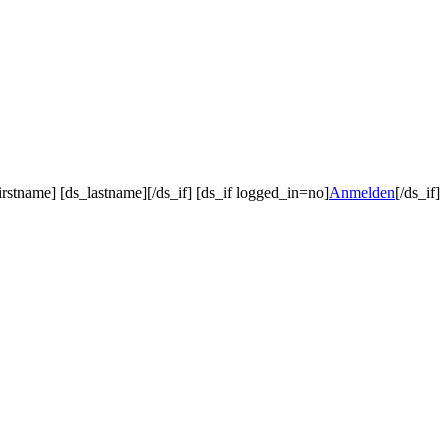
irstname] [ds_lastname][/ds_if] [ds_if logged_in=no]
Anmelden
[/ds_if]