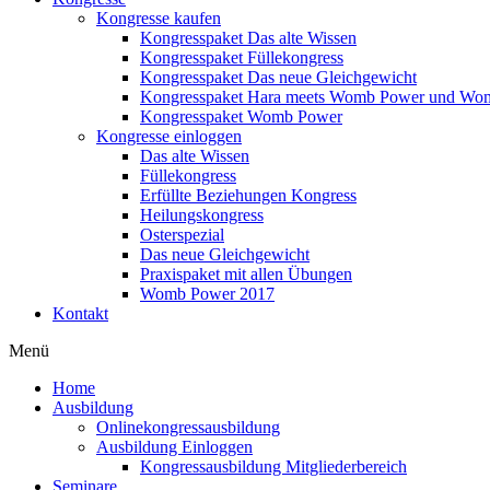
Kongresse kaufen
Kongresspaket Das alte Wissen
Kongresspaket Füllekongress
Kongresspaket Das neue Gleichgewicht
Kongresspaket Hara meets Womb Power und Wo
Kongresspaket Womb Power
Kongresse einloggen
Das alte Wissen
Füllekongress
Erfüllte Beziehungen Kongress
Heilungskongress
Osterspezial
Das neue Gleichgewicht
Praxispaket mit allen Übungen
Womb Power 2017
Kontakt
Menü
Home
Ausbildung
Onlinekongressausbildung
Ausbildung Einloggen
Kongressausbildung Mitgliederbereich
Seminare