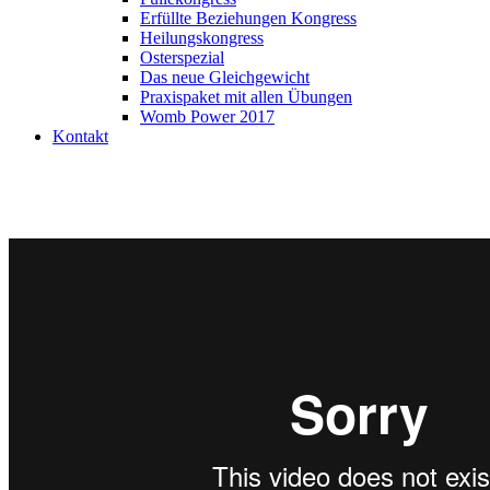
Erfüllte Beziehungen Kongress
Heilungskongress
Osterspezial
Das neue Gleichgewicht
Praxispaket mit allen Übungen
Womb Power 2017
Kontakt