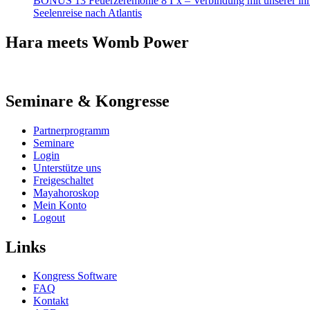
BONUS 13 Feuerzeremonie 8 I´x – Verbindung mit unserer in
Seelenreise nach Atlantis
Hara meets Womb Power
Seminare & Kongresse
Partnerprogramm
Seminare
Login
Unterstütze uns
Freigeschaltet
Mayahoroskop
Mein Konto
Logout
Links
Kongress Software
FAQ
Kontakt