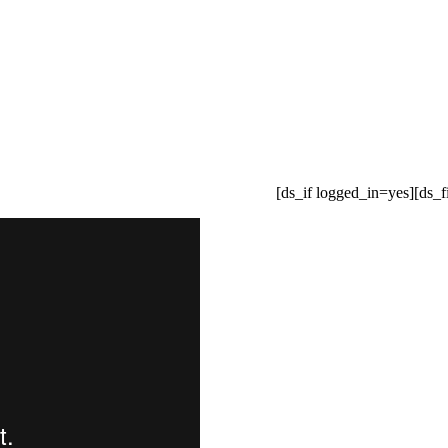
[ds_if logged_in=yes][ds_f