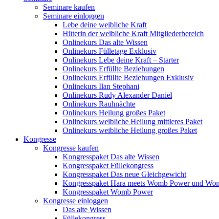
Seminare kaufen
Seminare einloggen
Lebe deine weibliche Kraft
Hüterin der weibliche Kraft Mitgliederbereich
Onlinekurs Das alte Wissen
Onlinekurs Fülletage Exklusiv
Onlinekurs Lebe deine Kraft – Starter
Onlinekurs Erfüllte Beziehungen
Onlinekurs Erfüllte Beziehungen Exklusiv
Onlinekurs Ilan Stephani
Onlinekurs Rudy Alexander Daniel
Onlinekurs Rauhnächte
Onlinekurs Heilung großes Paket
Onlinekurs weibliche Heilung mittleres Paket
Onlinekurs weibliche Heilung großes Paket
Kongresse
Kongresse kaufen
Kongresspaket Das alte Wissen
Kongresspaket Füllekongress
Kongresspaket Das neue Gleichgewicht
Kongresspaket Hara meets Womb Power und Wo
Kongresspaket Womb Power
Kongresse einloggen
Das alte Wissen
Füllekongress