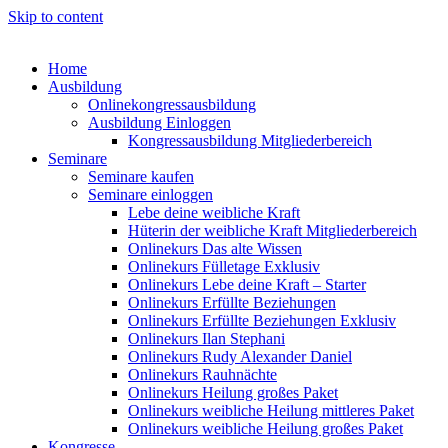
Skip to content
Home
Ausbildung
Onlinekongressausbildung
Ausbildung Einloggen
Kongressausbildung Mitgliederbereich
Seminare
Seminare kaufen
Seminare einloggen
Lebe deine weibliche Kraft
Hüterin der weibliche Kraft Mitgliederbereich
Onlinekurs Das alte Wissen
Onlinekurs Fülletage Exklusiv
Onlinekurs Lebe deine Kraft – Starter
Onlinekurs Erfüllte Beziehungen
Onlinekurs Erfüllte Beziehungen Exklusiv
Onlinekurs Ilan Stephani
Onlinekurs Rudy Alexander Daniel
Onlinekurs Rauhnächte
Onlinekurs Heilung großes Paket
Onlinekurs weibliche Heilung mittleres Paket
Onlinekurs weibliche Heilung großes Paket
Kongresse