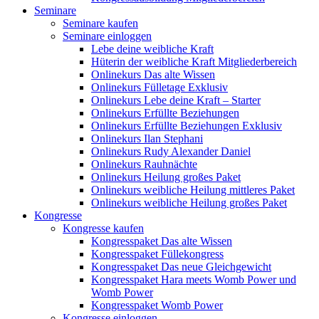
Seminare
Seminare kaufen
Seminare einloggen
Lebe deine weibliche Kraft
Hüterin der weibliche Kraft Mitgliederbereich
Onlinekurs Das alte Wissen
Onlinekurs Fülletage Exklusiv
Onlinekurs Lebe deine Kraft – Starter
Onlinekurs Erfüllte Beziehungen
Onlinekurs Erfüllte Beziehungen Exklusiv
Onlinekurs Ilan Stephani
Onlinekurs Rudy Alexander Daniel
Onlinekurs Rauhnächte
Onlinekurs Heilung großes Paket
Onlinekurs weibliche Heilung mittleres Paket
Onlinekurs weibliche Heilung großes Paket
Kongresse
Kongresse kaufen
Kongresspaket Das alte Wissen
Kongresspaket Füllekongress
Kongresspaket Das neue Gleichgewicht
Kongresspaket Hara meets Womb Power und
Womb Power
Kongresspaket Womb Power
Kongresse einloggen