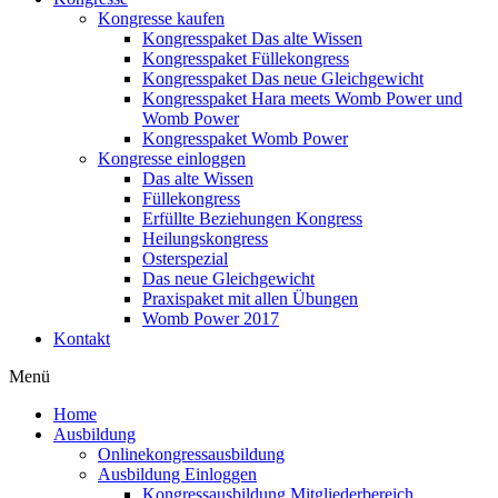
Kongresse kaufen
Kongresspaket Das alte Wissen
Kongresspaket Füllekongress
Kongresspaket Das neue Gleichgewicht
Kongresspaket Hara meets Womb Power und
Womb Power
Kongresspaket Womb Power
Kongresse einloggen
Das alte Wissen
Füllekongress
Erfüllte Beziehungen Kongress
Heilungskongress
Osterspezial
Das neue Gleichgewicht
Praxispaket mit allen Übungen
Womb Power 2017
Kontakt
Menü
Home
Ausbildung
Onlinekongressausbildung
Ausbildung Einloggen
Kongressausbildung Mitgliederbereich