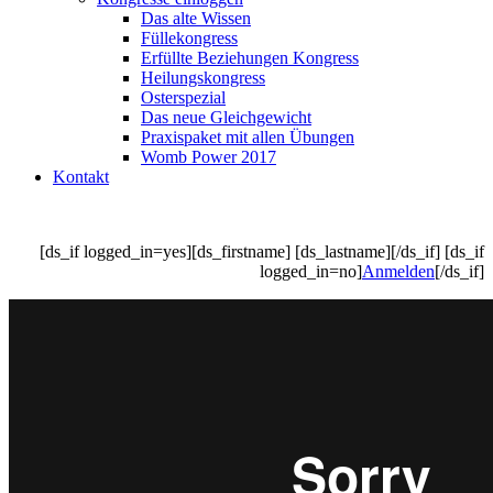
Das alte Wissen
Füllekongress
Erfüllte Beziehungen Kongress
Heilungskongress
Osterspezial
Das neue Gleichgewicht
Praxispaket mit allen Übungen
Womb Power 2017
Kontakt
[ds_if logged_in=yes][ds_firstname] [ds_lastname][/ds_if] [ds_if
logged_in=no]
Anmelden
[/ds_if]