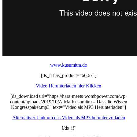
www.kusumitra.de
[ds_if has_product=”66,67″]
Video Herunterladen hier Klicken
[ds_download url=”https://hara-meets-wombpower.com/wp-
content/uploads/2019/10/Alicia Kusumitra – Das alte Wissen
Kongresspaket.mp3″ text=”Video als MP3 Herunterladen”]
Alternativer Link um das Video als MP3 herunter zu laden
[/ds_if]