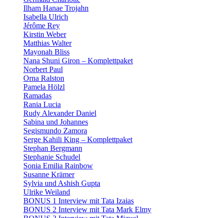
Ilham Hanae Trojahn
Isabella Ulrich
Jérôme Rey
Kirstin Weber
Matthias Walter
Mayonah Bliss
Nana Shuni Giron – Komplettpaket
Norbert Paul
Orna Ralston
Pamela Hölzl
Ramadas
Rania Lucia
Rudy Alexander Daniel
Sabina und Johannes
Segismundo Zamora
Serge Kahili King – Komplettpaket
Stephan Bergmann
Stephanie Schudel
Sonia Emilia Rainbow
Susanne Krämer
Sylvia und Ashish Gupta
Ulrike Weiland
BONUS 1 Interview mit Tata Izaias
BONUS 2 Interview mit Tata Mark Elmy