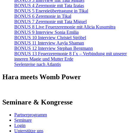
BONUS 3 Interview mit Tata Miguel
BONUS 4 Zeremonie mit Tata Izaias
BONUS 5 Energieübertragung in Tikal
BONUS 6 Zeremonie in Tikal
BONUS 7 Zeremonie mit Tata Miguel
BONUS 8 Live Feuerzeremonie mit Alicia Kusumitra
BONUS 9 Interview Sonia Emilia
BONUS 10 Interview Christel Ströbel
BONUS 11 Interview Aayla Shaman
BONUS 12 Interview Stephan Bergmann
BONUS 13 Feuerzeremonie 8 I´x – Verbindung mit unserer
inneren Magie und Mutter Erde
Seelenreise nach Atlantis
Hara meets Womb Power
Seminare & Kongresse
Partnerprogramm
Seminare
Login
Unterstütze uns