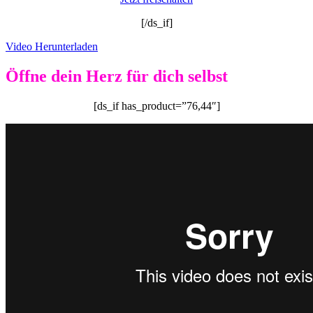
[/ds_if]
Video Herunterladen
Öffne dein Herz für dich selbst
[ds_if has_product=”76,44″]