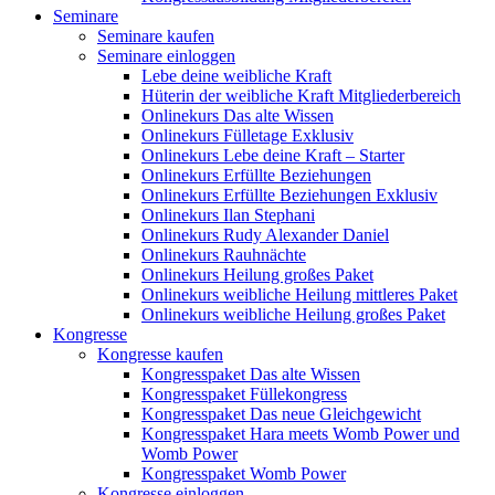
Seminare
Seminare kaufen
Seminare einloggen
Lebe deine weibliche Kraft
Hüterin der weibliche Kraft Mitgliederbereich
Onlinekurs Das alte Wissen
Onlinekurs Fülletage Exklusiv
Onlinekurs Lebe deine Kraft – Starter
Onlinekurs Erfüllte Beziehungen
Onlinekurs Erfüllte Beziehungen Exklusiv
Onlinekurs Ilan Stephani
Onlinekurs Rudy Alexander Daniel
Onlinekurs Rauhnächte
Onlinekurs Heilung großes Paket
Onlinekurs weibliche Heilung mittleres Paket
Onlinekurs weibliche Heilung großes Paket
Kongresse
Kongresse kaufen
Kongresspaket Das alte Wissen
Kongresspaket Füllekongress
Kongresspaket Das neue Gleichgewicht
Kongresspaket Hara meets Womb Power und
Womb Power
Kongresspaket Womb Power
Kongresse einloggen