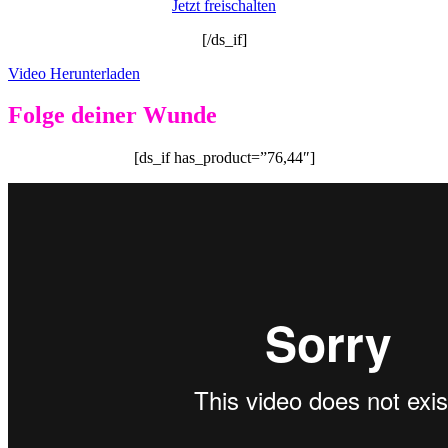
Jetzt freischalten
[/ds_if]
Video Herunterladen
Folge deiner Wunde
[ds_if has_product=”76,44″]