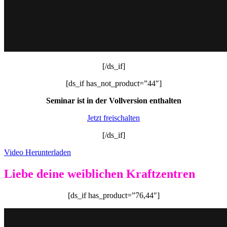
[/ds_if]
[ds_if has_not_product=”44″]
Seminar ist in der Vollversion enthalten
Jetzt freischalten
[/ds_if]
Video Herunterladen
Liebe deine weiblichen Kraftzentren
[ds_if has_product=”76,44″]