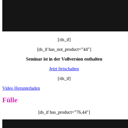
[/ds_if]
[ds_if has_not_product=”44″]
Seminar ist in der Vollversion enthalten
Jetzt freischalten
[/ds_if]
Video Herunterladen
Fülle
[ds_if has_product=”76,44″]