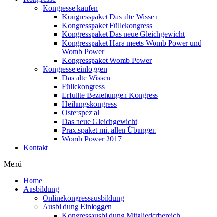
Kongresse kaufen
Kongresspaket Das alte Wissen
Kongresspaket Füllekongress
Kongresspaket Das neue Gleichgewicht
Kongresspaket Hara meets Womb Power und
Womb Power
Kongresspaket Womb Power
Kongresse einloggen
Das alte Wissen
Füllekongress
Erfüllte Beziehungen Kongress
Heilungskongress
Osterspezial
Das neue Gleichgewicht
Praxispaket mit allen Übungen
Womb Power 2017
Kontakt
Menü
Home
Ausbildung
Onlinekongressausbildung
Ausbildung Einloggen
Kongressausbildung Mitgliederbereich