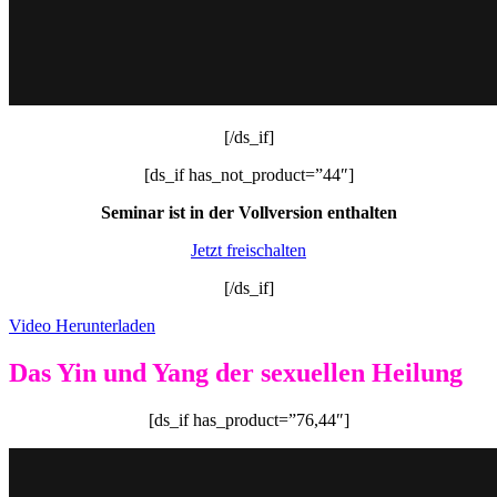
[/ds_if]
[ds_if has_not_product=”44″]
Seminar ist in der Vollversion enthalten
Jetzt freischalten
[/ds_if]
Video Herunterladen
Das Yin und Yang der sexuellen Heilung
[ds_if has_product=”76,44″]