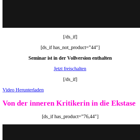
[/ds_if]
[ds_if has_not_product=”44″]
Seminar ist in der Vollversion enthalten
Jetzt freischalten
[/ds_if]
Video Herunterladen
Von der inneren Kritikerin in die Ekstase
[ds_if has_product=”76,44″]