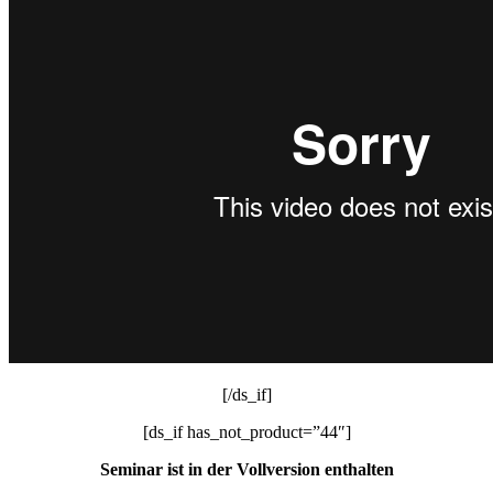
[/ds_if]
[ds_if has_not_product=”44″]
Seminar ist in der Vollversion enthalten