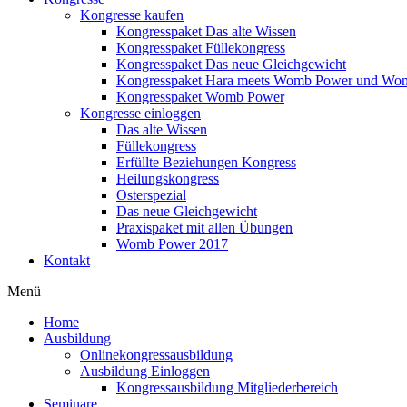
Kongresse kaufen
Kongresspaket Das alte Wissen
Kongresspaket Füllekongress
Kongresspaket Das neue Gleichgewicht
Kongresspaket Hara meets Womb Power und Wo
Kongresspaket Womb Power
Kongresse einloggen
Das alte Wissen
Füllekongress
Erfüllte Beziehungen Kongress
Heilungskongress
Osterspezial
Das neue Gleichgewicht
Praxispaket mit allen Übungen
Womb Power 2017
Kontakt
Menü
Home
Ausbildung
Onlinekongressausbildung
Ausbildung Einloggen
Kongressausbildung Mitgliederbereich
Seminare