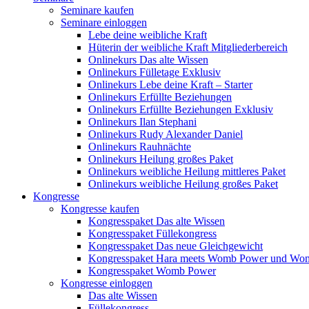
Seminare kaufen
Seminare einloggen
Lebe deine weibliche Kraft
Hüterin der weibliche Kraft Mitgliederbereich
Onlinekurs Das alte Wissen
Onlinekurs Fülletage Exklusiv
Onlinekurs Lebe deine Kraft – Starter
Onlinekurs Erfüllte Beziehungen
Onlinekurs Erfüllte Beziehungen Exklusiv
Onlinekurs Ilan Stephani
Onlinekurs Rudy Alexander Daniel
Onlinekurs Rauhnächte
Onlinekurs Heilung großes Paket
Onlinekurs weibliche Heilung mittleres Paket
Onlinekurs weibliche Heilung großes Paket
Kongresse
Kongresse kaufen
Kongresspaket Das alte Wissen
Kongresspaket Füllekongress
Kongresspaket Das neue Gleichgewicht
Kongresspaket Hara meets Womb Power und Wo
Kongresspaket Womb Power
Kongresse einloggen
Das alte Wissen
Füllekongress