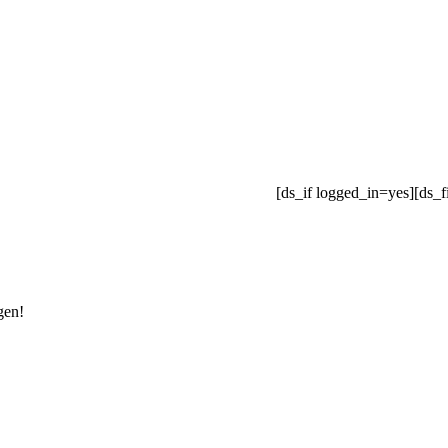
[ds_if logged_in=yes][ds_f
gen!