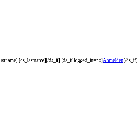
irstname] [ds_lastname][/ds_if] [ds_if logged_in=no]
Anmelden
[/ds_if]