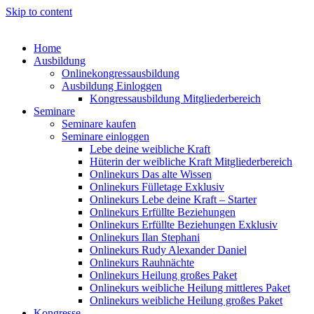
Skip to content
Home
Ausbildung
Onlinekongressausbildung
Ausbildung Einloggen
Kongressausbildung Mitgliederbereich
Seminare
Seminare kaufen
Seminare einloggen
Lebe deine weibliche Kraft
Hüterin der weibliche Kraft Mitgliederbereich
Onlinekurs Das alte Wissen
Onlinekurs Fülletage Exklusiv
Onlinekurs Lebe deine Kraft – Starter
Onlinekurs Erfüllte Beziehungen
Onlinekurs Erfüllte Beziehungen Exklusiv
Onlinekurs Ilan Stephani
Onlinekurs Rudy Alexander Daniel
Onlinekurs Rauhnächte
Onlinekurs Heilung großes Paket
Onlinekurs weibliche Heilung mittleres Paket
Onlinekurs weibliche Heilung großes Paket
Kongresse