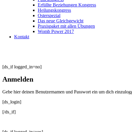
Erfüllte Beziehungen Kongress
Heilungskongress
Osterspezial
Das neue Gleichgewicht
Praxispaket mit allen Übungen
Womb Power 2017
Kontakt
[ds_if logged_in=no]
Anmelden
Gebe hier deinen Benutzernamen und Passwort ein um dich einzulog
[ds_login]
[/ds_if]
[ds_if logged_in=yes]