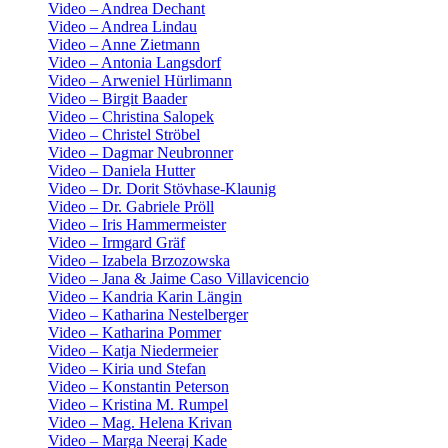
Video – Andrea Dechant
Video – Andrea Lindau
Video – Anne Zietmann
Video – Antonia Langsdorf
Video – Arweniel Hürlimann
Video – Birgit Baader
Video – Christina Salopek
Video – Christel Ströbel
Video – Dagmar Neubronner
Video – Daniela Hutter
Video – Dr. Dorit Stövhase-Klaunig
Video – Dr. Gabriele Pröll
Video – Iris Hammermeister
Video – Irmgard Gräf
Video – Izabela Brzozowska
Video – Jana & Jaime Caso Villavicencio
Video – Kandria Karin Längin
Video – Katharina Nestelberger
Video – Katharina Pommer
Video – Katja Niedermeier
Video – Kiria und Stefan
Video – Konstantin Peterson
Video – Kristina M. Rumpel
Video – Mag. Helena Krivan
Video – Marga Neeraj Kade