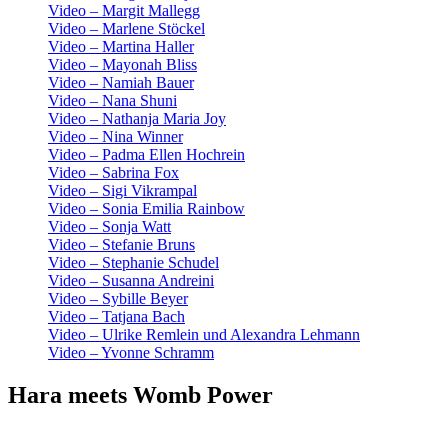
Video – Margit Mallegg
Video – Marlene Stöckel
Video – Martina Haller
Video – Mayonah Bliss
Video – Namiah Bauer
Video – Nana Shuni
Video – Nathanja Maria Joy
Video – Nina Winner
Video – Padma Ellen Hochrein
Video – Sabrina Fox
Video – Sigi Vikrampal
Video – Sonia Emilia Rainbow
Video – Sonja Watt
Video – Stefanie Bruns
Video – Stephanie Schudel
Video – Susanna Andreini
Video – Sybille Beyer
Video – Tatjana Bach
Video – Ulrike Remlein und Alexandra Lehmann
Video – Yvonne Schramm
Hara meets Womb Power