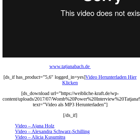
www.tatjanabach.de
[ds_if has_product=”5,6″ logged_in=yes]
Video Herunterladen Hier
Klicken
[ds_download url=”https://weibliche-kraft.de/wp-
content/uploads/2017/07/Womb%20Power%20Interview%20Tatjan
text=”Video als MP3 Herunterladen”]
[/ds_if]
Video – Ajana Holz
Video – Alexandra Schwarz-Schilling
Video – Alicia Kusumitra