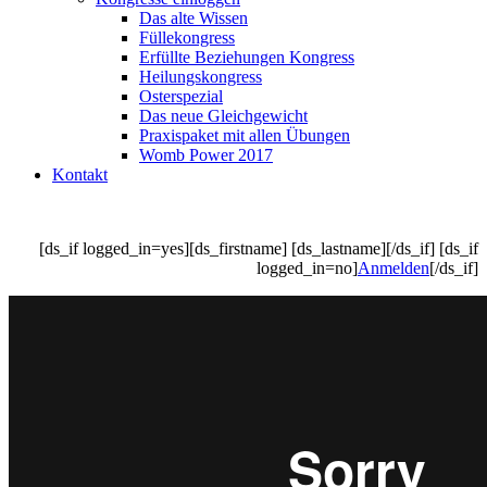
Das alte Wissen
Füllekongress
Erfüllte Beziehungen Kongress
Heilungskongress
Osterspezial
Das neue Gleichgewicht
Praxispaket mit allen Übungen
Womb Power 2017
Kontakt
[ds_if logged_in=yes][ds_firstname] [ds_lastname][/ds_if] [ds_if
logged_in=no]
Anmelden
[/ds_if]