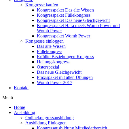
Kongresse kaufen
Kongresspaket Das alte Wissen
Kongresspaket Füllekongress
Kongresspaket Das neue Gleichgewicht
Kongresspaket Hara meets Womb Power und
Womb Power
Kongresspaket Womb Power
Kongresse einloggen
Das alte Wissen
Füllekongress
Erfüllte Beziehungen Kongress
Heilungskongress
Osterspezial
Das neue Gleichgewicht
Praxispaket mit allen Übungen
Womb Power 2017
Kontakt
Menü
Home
Ausbildung
Onlinekongressausbildung
Ausbildung Einloggen
Kongressausbildung Mitgliederbereich