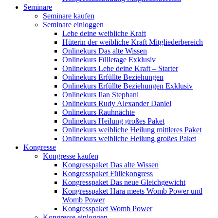
Seminare
Seminare kaufen
Seminare einloggen
Lebe deine weibliche Kraft
Hüterin der weibliche Kraft Mitgliederbereich
Onlinekurs Das alte Wissen
Onlinekurs Fülletage Exklusiv
Onlinekurs Lebe deine Kraft – Starter
Onlinekurs Erfüllte Beziehungen
Onlinekurs Erfüllte Beziehungen Exklusiv
Onlinekurs Ilan Stephani
Onlinekurs Rudy Alexander Daniel
Onlinekurs Rauhnächte
Onlinekurs Heilung großes Paket
Onlinekurs weibliche Heilung mittleres Paket
Onlinekurs weibliche Heilung großes Paket
Kongresse
Kongresse kaufen
Kongresspaket Das alte Wissen
Kongresspaket Füllekongress
Kongresspaket Das neue Gleichgewicht
Kongresspaket Hara meets Womb Power und
Womb Power
Kongresspaket Womb Power
Kongresse einloggen