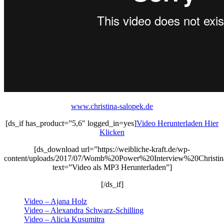
www.christina-salopek.de
[ds_if has_product=”5,6″ logged_in=yes]
Video Herunterladen Hier
Klicken
[ds_download url=”https://weibliche-kraft.de/wp-
content/uploads/2017/07/Womb%20Power%20Interview%20Christi
text=”Video als MP3 Herunterladen”]
[/ds_if]
Video – Ajana Holz
Video – Alexandra Schwarz-Schilling
Video – Alicia Kusumitra