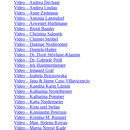
Video – Andrea Dechant
Video – Andrea Lindau
Video – Anne Zietmann
Video – Antonia Langsdorf
Video – Arweniel Hürlimann
Video – Birgit Baader
Video – Christina Salopek
Video – Christel Ströbel
Video – Dagmar Neubronner
Video – Daniela Hutter
Video – Dr. Dorit Stövhase-Klaunig
Video – Dr. Gabriele Pröll
Video – Iris Hammermeister
Video – Irmgard Gräf
Video – Izabela Brzozowska
Video – Jana & Jaime Caso Villavicencio
Video – Kandria Karin Längin
Video – Katharina Nestelberger
Video – Katharina Pommer
Video – Katja Niedermeier
Video – Kiria und Stefan
Video – Konstantin Peterson
Video – Kristina M. Rumpel
Video – Mag. Helena Krivan
Video – Marga Neeraj Kade