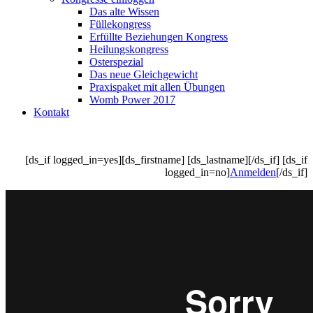
Das alte Wissen
Füllekongress
Erfüllte Beziehungen Kongress
Heilungskongress
Osterspezial
Das neue Gleichgewicht
Praxispaket mit allen Übungen
Womb Power 2017
Kontakt
[ds_if logged_in=yes][ds_firstname] [ds_lastname][/ds_if] [ds_if
logged_in=no]
Anmelden
[/ds_if]