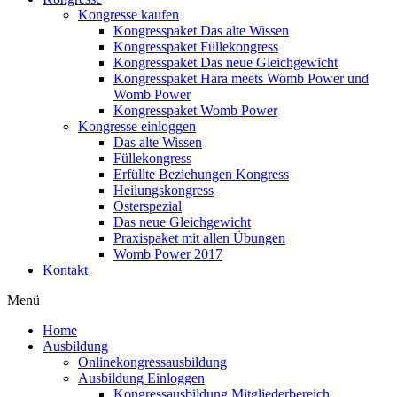
Kongresse kaufen
Kongresspaket Das alte Wissen
Kongresspaket Füllekongress
Kongresspaket Das neue Gleichgewicht
Kongresspaket Hara meets Womb Power und
Womb Power
Kongresspaket Womb Power
Kongresse einloggen
Das alte Wissen
Füllekongress
Erfüllte Beziehungen Kongress
Heilungskongress
Osterspezial
Das neue Gleichgewicht
Praxispaket mit allen Übungen
Womb Power 2017
Kontakt
Menü
Home
Ausbildung
Onlinekongressausbildung
Ausbildung Einloggen
Kongressausbildung Mitgliederbereich