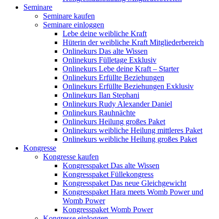
Seminare
Seminare kaufen
Seminare einloggen
Lebe deine weibliche Kraft
Hüterin der weibliche Kraft Mitgliederbereich
Onlinekurs Das alte Wissen
Onlinekurs Fülletage Exklusiv
Onlinekurs Lebe deine Kraft – Starter
Onlinekurs Erfüllte Beziehungen
Onlinekurs Erfüllte Beziehungen Exklusiv
Onlinekurs Ilan Stephani
Onlinekurs Rudy Alexander Daniel
Onlinekurs Rauhnächte
Onlinekurs Heilung großes Paket
Onlinekurs weibliche Heilung mittleres Paket
Onlinekurs weibliche Heilung großes Paket
Kongresse
Kongresse kaufen
Kongresspaket Das alte Wissen
Kongresspaket Füllekongress
Kongresspaket Das neue Gleichgewicht
Kongresspaket Hara meets Womb Power und
Womb Power
Kongresspaket Womb Power
Kongresse einloggen