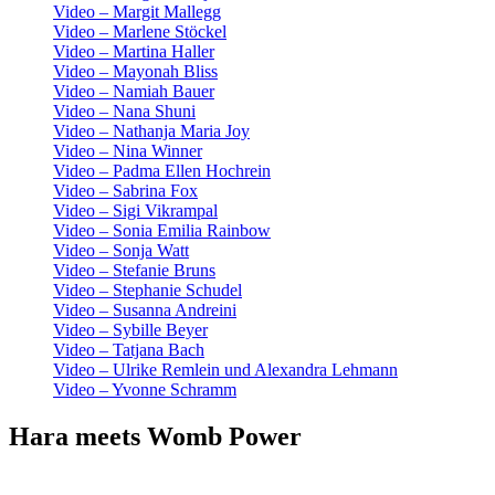
Video – Margit Mallegg
Video – Marlene Stöckel
Video – Martina Haller
Video – Mayonah Bliss
Video – Namiah Bauer
Video – Nana Shuni
Video – Nathanja Maria Joy
Video – Nina Winner
Video – Padma Ellen Hochrein
Video – Sabrina Fox
Video – Sigi Vikrampal
Video – Sonia Emilia Rainbow
Video – Sonja Watt
Video – Stefanie Bruns
Video – Stephanie Schudel
Video – Susanna Andreini
Video – Sybille Beyer
Video – Tatjana Bach
Video – Ulrike Remlein und Alexandra Lehmann
Video – Yvonne Schramm
Hara meets Womb Power