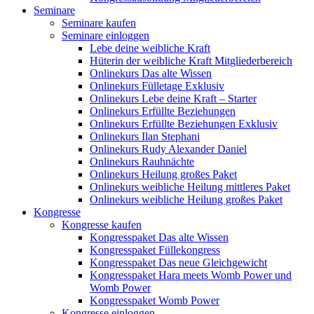
Seminare
Seminare kaufen
Seminare einloggen
Lebe deine weibliche Kraft
Hüterin der weibliche Kraft Mitgliederbereich
Onlinekurs Das alte Wissen
Onlinekurs Fülletage Exklusiv
Onlinekurs Lebe deine Kraft – Starter
Onlinekurs Erfüllte Beziehungen
Onlinekurs Erfüllte Beziehungen Exklusiv
Onlinekurs Ilan Stephani
Onlinekurs Rudy Alexander Daniel
Onlinekurs Rauhnächte
Onlinekurs Heilung großes Paket
Onlinekurs weibliche Heilung mittleres Paket
Onlinekurs weibliche Heilung großes Paket
Kongresse
Kongresse kaufen
Kongresspaket Das alte Wissen
Kongresspaket Füllekongress
Kongresspaket Das neue Gleichgewicht
Kongresspaket Hara meets Womb Power und
Womb Power
Kongresspaket Womb Power
Kongresse einloggen