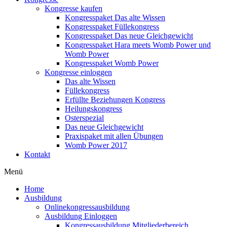
Kongresse kaufen
Kongresspaket Das alte Wissen
Kongresspaket Füllekongress
Kongresspaket Das neue Gleichgewicht
Kongresspaket Hara meets Womb Power und
Womb Power
Kongresspaket Womb Power
Kongresse einloggen
Das alte Wissen
Füllekongress
Erfüllte Beziehungen Kongress
Heilungskongress
Osterspezial
Das neue Gleichgewicht
Praxispaket mit allen Übungen
Womb Power 2017
Kontakt
Menü
Home
Ausbildung
Onlinekongressausbildung
Ausbildung Einloggen
Kongressausbildung Mitgliederbereich