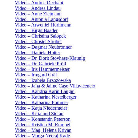
Video – Andrea Dechant
Video – Andrea Lindau
Video – Anne Zietmann
Video – Antonia Langsdorf
Video – Arweniel Hürlimann
Video – Birgit Baader
Video – Christina Salopek
Video – Christel Ströbel
Video – Dagmar Neubronner
Video – Daniela Hutter
Video – Dr. Dorit Stövhase-Klaunig
Video – Dr. Gabriele Pröll
Video – Iris Hammermeister
Video – Irmgard Gräf
Video – Izabela Brzozowska
Video – Jana & Jaime Caso Villavicencio
Video – Kandria Karin Längin
Video – Katharina Nestelberger
Video – Katharina Pommer
Video – Katja Niedermeier
Video – Kiria und Stefan
Video – Konstantin Peterson
Video – Kristina M. Rumpel
Video – Mag. Helena Krivan
Video – Marga Neeraj Kade