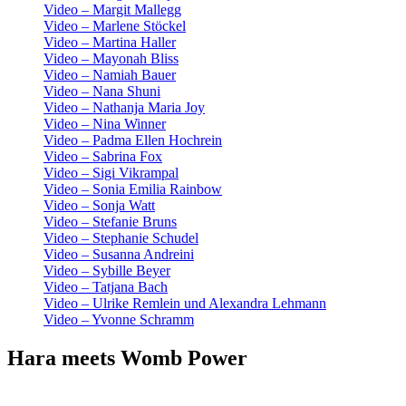
Video – Margit Mallegg
Video – Marlene Stöckel
Video – Martina Haller
Video – Mayonah Bliss
Video – Namiah Bauer
Video – Nana Shuni
Video – Nathanja Maria Joy
Video – Nina Winner
Video – Padma Ellen Hochrein
Video – Sabrina Fox
Video – Sigi Vikrampal
Video – Sonia Emilia Rainbow
Video – Sonja Watt
Video – Stefanie Bruns
Video – Stephanie Schudel
Video – Susanna Andreini
Video – Sybille Beyer
Video – Tatjana Bach
Video – Ulrike Remlein und Alexandra Lehmann
Video – Yvonne Schramm
Hara meets Womb Power