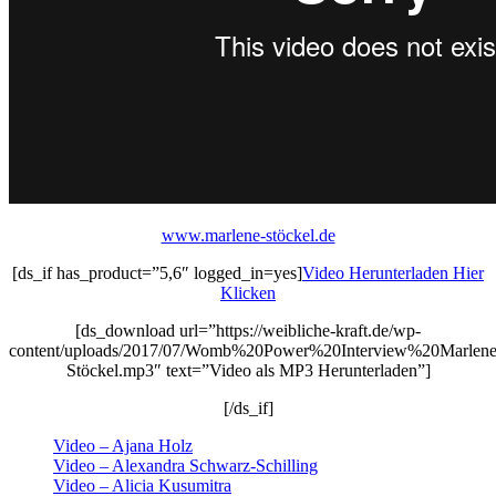
www.marlene-stöckel.de
[ds_if has_product=”5,6″ logged_in=yes]
Video Herunterladen Hier
Klicken
[ds_download url=”https://weibliche-kraft.de/wp-
content/uploads/2017/07/Womb%20Power%20Interview%20Marlen
Stöckel.mp3″ text=”Video als MP3 Herunterladen”]
[/ds_if]
Video – Ajana Holz
Video – Alexandra Schwarz-Schilling
Video – Alicia Kusumitra