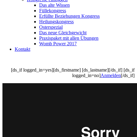
Das alte Wissen
Füllekongress
Erfüllte Beziehungen Kongress
Heilungskongress
Osterspezial
Das neue Gleichgewicht
Praxispaket mit allen Übungen
Womb Power 2017
Kontakt
[ds_if logged_in=yes][ds_firstname] [ds_lastname][/ds_if] [ds_if
logged_in=no]
Anmelden
[/ds_if]