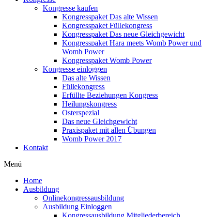
Kongresse kaufen
Kongresspaket Das alte Wissen
Kongresspaket Füllekongress
Kongresspaket Das neue Gleichgewicht
Kongresspaket Hara meets Womb Power und
Womb Power
Kongresspaket Womb Power
Kongresse einloggen
Das alte Wissen
Füllekongress
Erfüllte Beziehungen Kongress
Heilungskongress
Osterspezial
Das neue Gleichgewicht
Praxispaket mit allen Übungen
Womb Power 2017
Kontakt
Menü
Home
Ausbildung
Onlinekongressausbildung
Ausbildung Einloggen
Kongressausbildung Mitgliederbereich