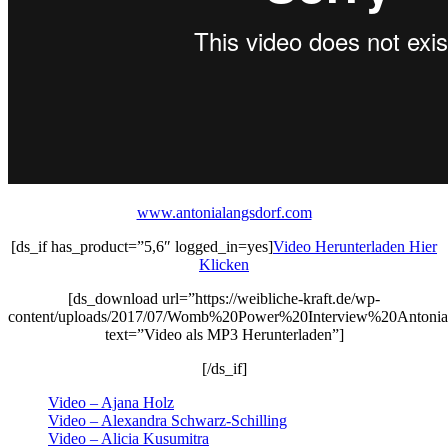
www.antonialangsdorf.com
[ds_if has_product=”5,6″ logged_in=yes]
Video Herunterladen Hier
Klicken
[ds_download url=”https://weibliche-kraft.de/wp-
content/uploads/2017/07/Womb%20Power%20Interview%20Antoni
text=”Video als MP3 Herunterladen”]
[/ds_if]
Video – Ajana Holz
Video – Alexandra Schwarz-Schilling
Video – Alicia Kusumitra