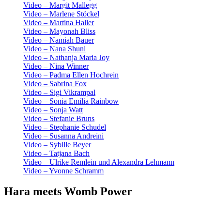
Video – Margit Mallegg
Video – Marlene Stöckel
Video – Martina Haller
Video – Mayonah Bliss
Video – Namiah Bauer
Video – Nana Shuni
Video – Nathanja Maria Joy
Video – Nina Winner
Video – Padma Ellen Hochrein
Video – Sabrina Fox
Video – Sigi Vikrampal
Video – Sonia Emilia Rainbow
Video – Sonja Watt
Video – Stefanie Bruns
Video – Stephanie Schudel
Video – Susanna Andreini
Video – Sybille Beyer
Video – Tatjana Bach
Video – Ulrike Remlein und Alexandra Lehmann
Video – Yvonne Schramm
Hara meets Womb Power