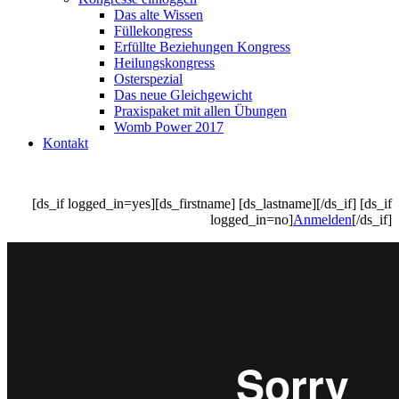
Das alte Wissen
Füllekongress
Erfüllte Beziehungen Kongress
Heilungskongress
Osterspezial
Das neue Gleichgewicht
Praxispaket mit allen Übungen
Womb Power 2017
Kontakt
[ds_if logged_in=yes][ds_firstname] [ds_lastname][/ds_if] [ds_if
logged_in=no]
Anmelden
[/ds_if]