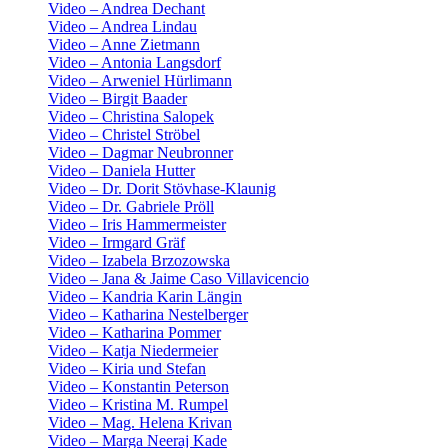
Video – Andrea Dechant
Video – Andrea Lindau
Video – Anne Zietmann
Video – Antonia Langsdorf
Video – Arweniel Hürlimann
Video – Birgit Baader
Video – Christina Salopek
Video – Christel Ströbel
Video – Dagmar Neubronner
Video – Daniela Hutter
Video – Dr. Dorit Stövhase-Klaunig
Video – Dr. Gabriele Pröll
Video – Iris Hammermeister
Video – Irmgard Gräf
Video – Izabela Brzozowska
Video – Jana & Jaime Caso Villavicencio
Video – Kandria Karin Längin
Video – Katharina Nestelberger
Video – Katharina Pommer
Video – Katja Niedermeier
Video – Kiria und Stefan
Video – Konstantin Peterson
Video – Kristina M. Rumpel
Video – Mag. Helena Krivan
Video – Marga Neeraj Kade