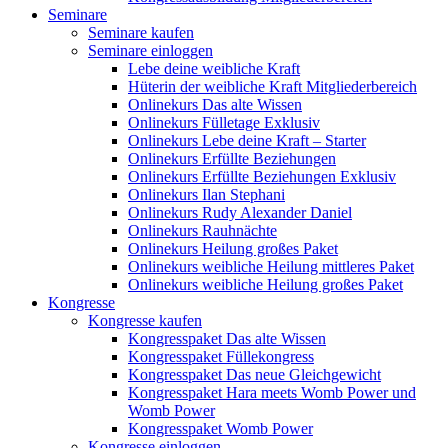
Seminare
Seminare kaufen
Seminare einloggen
Lebe deine weibliche Kraft
Hüterin der weibliche Kraft Mitgliederbereich
Onlinekurs Das alte Wissen
Onlinekurs Fülletage Exklusiv
Onlinekurs Lebe deine Kraft – Starter
Onlinekurs Erfüllte Beziehungen
Onlinekurs Erfüllte Beziehungen Exklusiv
Onlinekurs Ilan Stephani
Onlinekurs Rudy Alexander Daniel
Onlinekurs Rauhnächte
Onlinekurs Heilung großes Paket
Onlinekurs weibliche Heilung mittleres Paket
Onlinekurs weibliche Heilung großes Paket
Kongresse
Kongresse kaufen
Kongresspaket Das alte Wissen
Kongresspaket Füllekongress
Kongresspaket Das neue Gleichgewicht
Kongresspaket Hara meets Womb Power und
Womb Power
Kongresspaket Womb Power
Kongresse einloggen