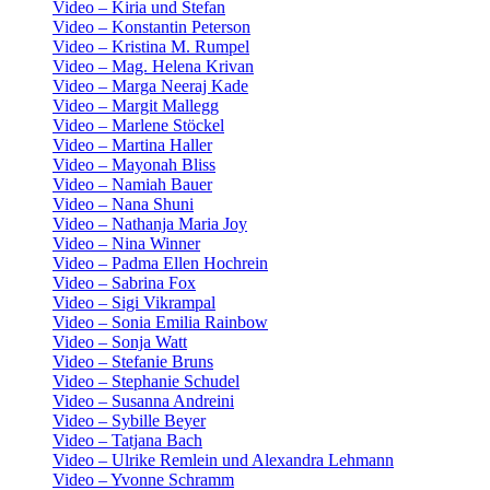
Video – Kiria und Stefan
Video – Konstantin Peterson
Video – Kristina M. Rumpel
Video – Mag. Helena Krivan
Video – Marga Neeraj Kade
Video – Margit Mallegg
Video – Marlene Stöckel
Video – Martina Haller
Video – Mayonah Bliss
Video – Namiah Bauer
Video – Nana Shuni
Video – Nathanja Maria Joy
Video – Nina Winner
Video – Padma Ellen Hochrein
Video – Sabrina Fox
Video – Sigi Vikrampal
Video – Sonia Emilia Rainbow
Video – Sonja Watt
Video – Stefanie Bruns
Video – Stephanie Schudel
Video – Susanna Andreini
Video – Sybille Beyer
Video – Tatjana Bach
Video – Ulrike Remlein und Alexandra Lehmann
Video – Yvonne Schramm