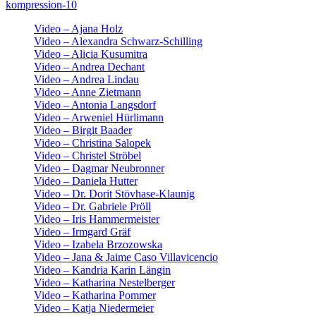
Video – Ajana Holz
Video – Alexandra Schwarz-Schilling
Video – Alicia Kusumitra
Video – Andrea Dechant
Video – Andrea Lindau
Video – Anne Zietmann
Video – Antonia Langsdorf
Video – Arweniel Hürlimann
Video – Birgit Baader
Video – Christina Salopek
Video – Christel Ströbel
Video – Dagmar Neubronner
Video – Daniela Hutter
Video – Dr. Dorit Stövhase-Klaunig
Video – Dr. Gabriele Pröll
Video – Iris Hammermeister
Video – Irmgard Gräf
Video – Izabela Brzozowska
Video – Jana & Jaime Caso Villavicencio
Video – Kandria Karin Längin
Video – Katharina Nestelberger
Video – Katharina Pommer
Video – Katja Niedermeier