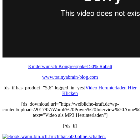
Kinderwunsch Kongresspaket 50% Rabatt
www.trainyabrain-blog.com
[ds_if has_product=”5,6″ logged_in=yes]
Video Herunterladen Hier
Klicken
[ds_download url=”https://weibliche-kraft.de/wp-
content/uploads/2017/07/Womb%20Power%20Interview%20Anne%
text=”Video als MP3 Herunterladen”]
[/ds_if]