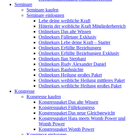
Seminare
Seminare kaufen
Seminare einloggen
Lebe deine weibliche Kraft
Hüterin der weibliche Kraft Mitgliederbereich
Onlinekurs Das alte Wissen
Onlinekurs Fülletage Exklusiv
Onlinekurs Lebe deine Kraft – Starter
Onlinekurs Erfüllte Beziehungen
Onlinekurs Erfüllte Beziehungen Exklusiv
Onlinekurs Ilan Stephani
Onlinekurs Rudy Alexander Daniel
Onlinekurs Rauhnächte
Onlinekurs Heilung großes Paket
Onlinekurs weibliche Heilung mittleres Paket
Onlinekurs weibliche Heilung großes Paket
Kongresse
Kongresse kaufen
Kongresspaket Das alte Wissen
Kongresspaket Füllekongress
Kongresspaket Das neue Gleichgewicht
Kongresspaket Hara meets Womb Power und
Womb Power
Kongresspaket Womb Power
Kongresse einloggen