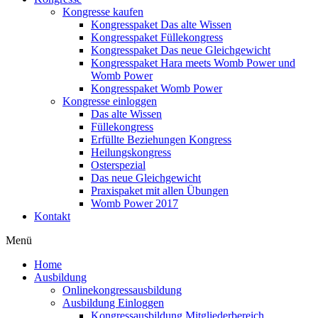
Kongresse kaufen
Kongresspaket Das alte Wissen
Kongresspaket Füllekongress
Kongresspaket Das neue Gleichgewicht
Kongresspaket Hara meets Womb Power und
Womb Power
Kongresspaket Womb Power
Kongresse einloggen
Das alte Wissen
Füllekongress
Erfüllte Beziehungen Kongress
Heilungskongress
Osterspezial
Das neue Gleichgewicht
Praxispaket mit allen Übungen
Womb Power 2017
Kontakt
Menü
Home
Ausbildung
Onlinekongressausbildung
Ausbildung Einloggen
Kongressausbildung Mitgliederbereich