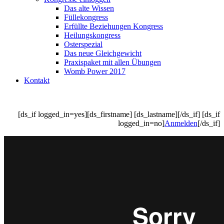
Das alte Wissen
Füllekongress
Erfüllte Beziehungen Kongress
Heilungskongress
Osterspezial
Das neue Gleichgewicht
Praxispaket mit allen Übungen
Womb Power 2017
Kontakt
[ds_if logged_in=yes][ds_firstname] [ds_lastname][/ds_if] [ds_if
logged_in=no]
Anmelden
[/ds_if]