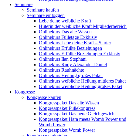
Seminare
Seminare kaufen
Seminare einloggen
Lebe deine weibliche Kraft
Hüterin der weibliche Kraft Mitgliederbereich
Onlinekurs Das alte Wissen
Onlinekurs Fülletage Exklusiv
Onlinekurs Lebe deine Kraft – Starter
Onlinekurs Erfüllte Beziehungen
Onlinekurs Erfüllte Beziehungen Exklusiv
Onlinekurs Ilan Stephani
Onlinekurs Rudy Alexander Daniel
Onlinekurs Rauhnächte
Onlinekurs Heilung großes Paket
Onlinekurs weibliche Heilung mittleres Paket
Onlinekurs weibliche Heilung großes Paket
Kongresse
Kongresse kaufen
Kongresspaket Das alte Wissen
Kongresspaket Füllekongress
Kongresspaket Das neue Gleichgewicht
Kongresspaket Hara meets Womb Power und
Womb Power
Kongresspaket Womb Power
Kongresse einloggen