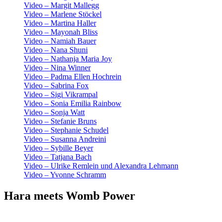
Video – Margit Mallegg
Video – Marlene Stöckel
Video – Martina Haller
Video – Mayonah Bliss
Video – Namiah Bauer
Video – Nana Shuni
Video – Nathanja Maria Joy
Video – Nina Winner
Video – Padma Ellen Hochrein
Video – Sabrina Fox
Video – Sigi Vikrampal
Video – Sonia Emilia Rainbow
Video – Sonja Watt
Video – Stefanie Bruns
Video – Stephanie Schudel
Video – Susanna Andreini
Video – Sybille Beyer
Video – Tatjana Bach
Video – Ulrike Remlein und Alexandra Lehmann
Video – Yvonne Schramm
Hara meets Womb Power