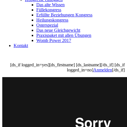
Das alte Wissen
Füllekongress
Erfüllte Beziehungen Kongress
Heilungskongress
Osterspezial
Das neue Gleichgewicht
Praxispaket mit allen Übungen
Womb Power 2017
Kontakt
[ds_if logged_in=yes][ds_firstname] [ds_lastname][/ds_if] [ds_if
logged_in=no]
Anmelden
[/ds_if]