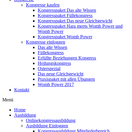
Kongresse kaufen
Kongresspaket Das alte Wissen
Kongresspaket Füllekongress
Kongresspaket Das neue Gleichgewicht
Kongresspaket Hara meets Womb Power und
Womb Power
Kongresspaket Womb Power
Kongresse einloggen
Das alte Wissen
Füllekongress
Erfüllte Beziehungen Kongress
Heilungskongress
Osterspezial
Das neue Gleichgewicht
Praxispaket mit allen Übungen
Womb Power 2017
Kontakt
Menü
Home
Ausbildung
Onlinekongressausbildung
Ausbildung Einloggen
Kongressausbildung Mitgliederbereich