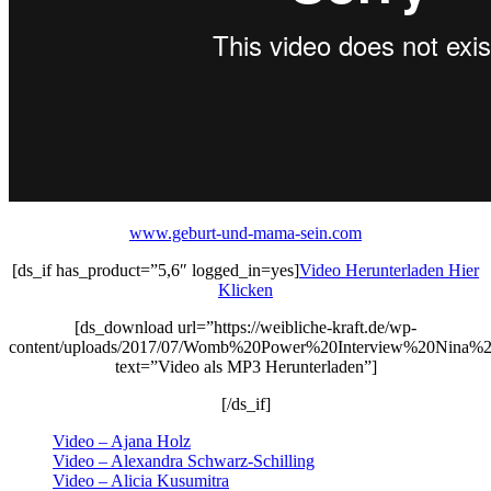
www.geburt-und-mama-sein.com
[ds_if has_product=”5,6″ logged_in=yes]
Video Herunterladen Hier
Klicken
[ds_download url=”https://weibliche-kraft.de/wp-
content/uploads/2017/07/Womb%20Power%20Interview%20Nina%
text=”Video als MP3 Herunterladen”]
[/ds_if]
Video – Ajana Holz
Video – Alexandra Schwarz-Schilling
Video – Alicia Kusumitra