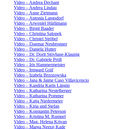
Video – Andrea Dechant
Video – Andrea Lindau
Video – Anne Zietmann
Video – Antonia Langsdorf
Video – Arweniel Hürlimann
Video – Birgit Baader
Video – Christina Salopek
Video – Christel Ströbel
Video – Dagmar Neubronner
Video – Daniela Hutter
Video – Dr. Dorit Stövhase-Klaunig
Video – Dr. Gabriele Pröll
Video – Iris Hammermeister
Video – Irmgard Gräf
Video – Izabela Brzozowska
Video – Jana & Jaime Caso Villavicencio
Video – Kandria Karin Längin
Video – Katharina Nestelberger
Video – Katharina Pommer
Video – Katja Niedermeier
Video – Kiria und Stefan
Video – Konstantin Peterson
Video – Kristina M. Rumpel
Video – Mag. Helena Krivan
Video – Marga Neeraj Kade