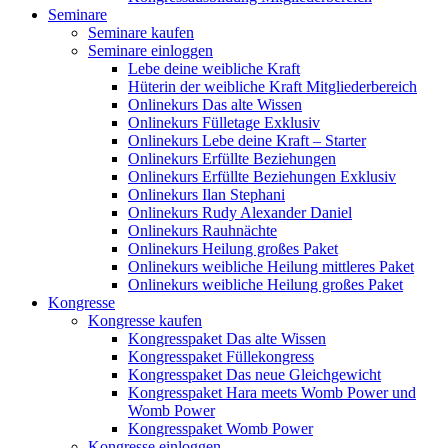
Seminare
Seminare kaufen
Seminare einloggen
Lebe deine weibliche Kraft
Hüterin der weibliche Kraft Mitgliederbereich
Onlinekurs Das alte Wissen
Onlinekurs Fülletage Exklusiv
Onlinekurs Lebe deine Kraft – Starter
Onlinekurs Erfüllte Beziehungen
Onlinekurs Erfüllte Beziehungen Exklusiv
Onlinekurs Ilan Stephani
Onlinekurs Rudy Alexander Daniel
Onlinekurs Rauhnächte
Onlinekurs Heilung großes Paket
Onlinekurs weibliche Heilung mittleres Paket
Onlinekurs weibliche Heilung großes Paket
Kongresse
Kongresse kaufen
Kongresspaket Das alte Wissen
Kongresspaket Füllekongress
Kongresspaket Das neue Gleichgewicht
Kongresspaket Hara meets Womb Power und
Womb Power
Kongresspaket Womb Power
Kongresse einloggen