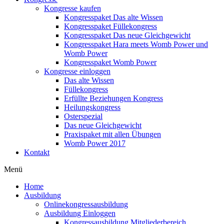
Kongresse kaufen
Kongresspaket Das alte Wissen
Kongresspaket Füllekongress
Kongresspaket Das neue Gleichgewicht
Kongresspaket Hara meets Womb Power und
Womb Power
Kongresspaket Womb Power
Kongresse einloggen
Das alte Wissen
Füllekongress
Erfüllte Beziehungen Kongress
Heilungskongress
Osterspezial
Das neue Gleichgewicht
Praxispaket mit allen Übungen
Womb Power 2017
Kontakt
Menü
Home
Ausbildung
Onlinekongressausbildung
Ausbildung Einloggen
Kongressausbildung Mitgliederbereich