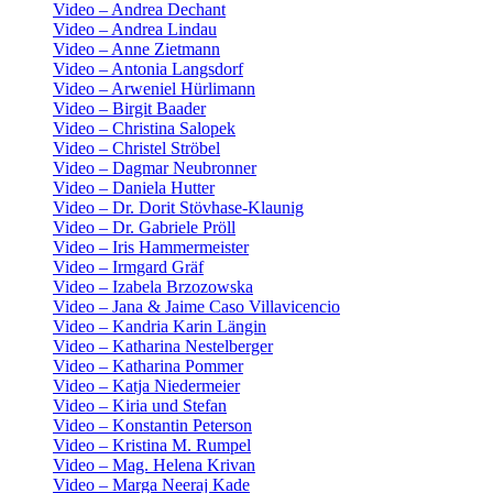
Video – Andrea Dechant
Video – Andrea Lindau
Video – Anne Zietmann
Video – Antonia Langsdorf
Video – Arweniel Hürlimann
Video – Birgit Baader
Video – Christina Salopek
Video – Christel Ströbel
Video – Dagmar Neubronner
Video – Daniela Hutter
Video – Dr. Dorit Stövhase-Klaunig
Video – Dr. Gabriele Pröll
Video – Iris Hammermeister
Video – Irmgard Gräf
Video – Izabela Brzozowska
Video – Jana & Jaime Caso Villavicencio
Video – Kandria Karin Längin
Video – Katharina Nestelberger
Video – Katharina Pommer
Video – Katja Niedermeier
Video – Kiria und Stefan
Video – Konstantin Peterson
Video – Kristina M. Rumpel
Video – Mag. Helena Krivan
Video – Marga Neeraj Kade