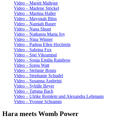
Video – Margit Mallegg
Video – Marlene Stöckel
Video – Martina Haller
Video – Mayonah Bliss
Video – Namiah Bauer
Video – Nana Shuni
Video – Nathanja Maria Joy
Video – Nina Winner
Video – Padma Ellen Hochrein
Video – Sabrina Fox
Video – Sigi Vikrampal
Video – Sonia Emilia Rainbow
Video – Sonja Watt
Video – Stefanie Bruns
Video – Stephanie Schudel
Video – Susanna Andreini
Video – Sybille Beyer
Video – Tatjana Bach
Video – Ulrike Remlein und Alexandra Lehmann
Video – Yvonne Schramm
Hara meets Womb Power