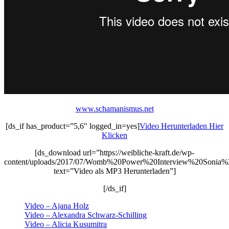
www.schamanismus.net
[ds_if has_product=”5,6″ logged_in=yes]
Video Herunterladen Hier
Klicken
[ds_download url=”https://weibliche-kraft.de/wp-
content/uploads/2017/07/Womb%20Power%20Interview%20Sonia
text=”Video als MP3 Herunterladen”]
[/ds_if]
Video – Ajana Holz
Video – Alexandra Schwarz-Schilling
Video – Alicia Kusumitra