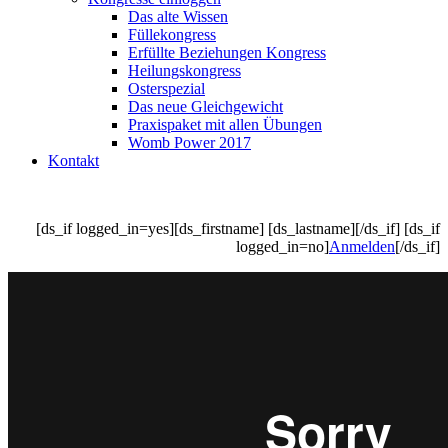
Das alte Wissen
Füllekongress
Erfüllte Beziehungen Kongress
Heilungskongress
Osterspezial
Das neue Gleichgewicht
Praxispaket mit allen Übungen
Womb Power 2017
Kontakt
[ds_if logged_in=yes][ds_firstname] [ds_lastname][/ds_if] [ds_if
logged_in=no]
Anmelden
[/ds_if]