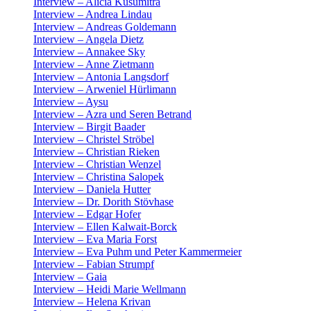
Interview – Alicia Kusumitra
Interview – Andrea Lindau
Interview – Andreas Goldemann
Interview – Angela Dietz
Interview – Annakee Sky
Interview – Anne Zietmann
Interview – Antonia Langsdorf
Interview – Arweniel Hürlimann
Interview – Aysu
Interview – Azra und Seren Betrand
Interview – Birgit Baader
Interview – Christel Ströbel
Interview – Christian Rieken
Interview – Christian Wenzel
Interview – Christina Salopek
Interview – Daniela Hutter
Interview – Dr. Dorith Stövhase
Interview – Edgar Hofer
Interview – Ellen Kalwait-Borck
Interview – Eva Maria Forst
Interview – Eva Puhm und Peter Kammermeier
Interview – Fabian Strumpf
Interview – Gaia
Interview – Heidi Marie Wellmann
Interview – Helena Krivan