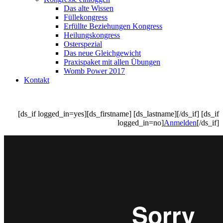
Das alte Wissen
Füllekongress
Erfüllte Beziehungen Kongress
Heilungskongress
Osterspezial
Das neue Gleichgewicht
Praxispaket mit allen Übungen
Womb Power 2017
Kontakt
[ds_if logged_in=yes][ds_firstname] [ds_lastname][/ds_if] [ds_if
logged_in=no]
Anmelden
[/ds_if]