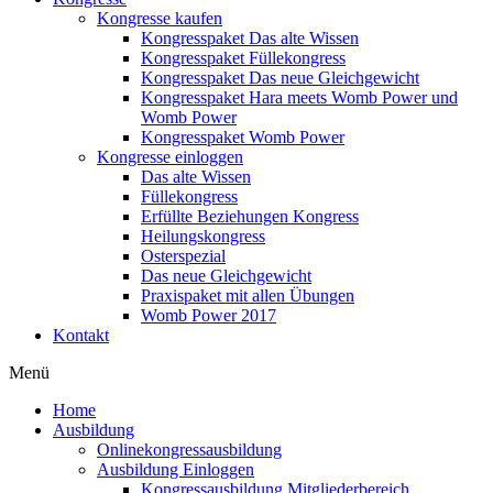
Kongresse kaufen
Kongresspaket Das alte Wissen
Kongresspaket Füllekongress
Kongresspaket Das neue Gleichgewicht
Kongresspaket Hara meets Womb Power und
Womb Power
Kongresspaket Womb Power
Kongresse einloggen
Das alte Wissen
Füllekongress
Erfüllte Beziehungen Kongress
Heilungskongress
Osterspezial
Das neue Gleichgewicht
Praxispaket mit allen Übungen
Womb Power 2017
Kontakt
Menü
Home
Ausbildung
Onlinekongressausbildung
Ausbildung Einloggen
Kongressausbildung Mitgliederbereich