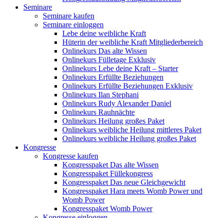
Seminare
Seminare kaufen
Seminare einloggen
Lebe deine weibliche Kraft
Hüterin der weibliche Kraft Mitgliederbereich
Onlinekurs Das alte Wissen
Onlinekurs Fülletage Exklusiv
Onlinekurs Lebe deine Kraft – Starter
Onlinekurs Erfüllte Beziehungen
Onlinekurs Erfüllte Beziehungen Exklusiv
Onlinekurs Ilan Stephani
Onlinekurs Rudy Alexander Daniel
Onlinekurs Rauhnächte
Onlinekurs Heilung großes Paket
Onlinekurs weibliche Heilung mittleres Paket
Onlinekurs weibliche Heilung großes Paket
Kongresse
Kongresse kaufen
Kongresspaket Das alte Wissen
Kongresspaket Füllekongress
Kongresspaket Das neue Gleichgewicht
Kongresspaket Hara meets Womb Power und
Womb Power
Kongresspaket Womb Power
Kongresse einloggen