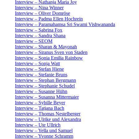
Interview – Nathanja Maria Joy
Interview – Nina Winner
Interview – Oliver Domröse
Interview – Padma Ellen Hochrein
Interview – Paramahamsa Sri Swami Vishwananda
Interview – Sabrina Fox
Interview – Sandra Shana
Interview – SEOM
Interview – Sharan & Mayonah
Interview – Siranus Sven von Staden
Interview – Sonia Emilia Rainbow
Interview – Sonja Watt
Interview – Stefan Hiene
Interview – Stefanie Bruns
Interview – Stephan Bergmann
Interview – Stephanie Schudel
Interview – Susanne Hühn
Interview – Susanna Mittermaier
Interview – Sybille Beyer
Interview – Tatjana Bach
Interview – Thomas Nestelberger
Interview – Ulrike und Alexandra
Interview – Ute Ullrich
Interview – Yella und Samuel
Interview – Yvonne Schramm