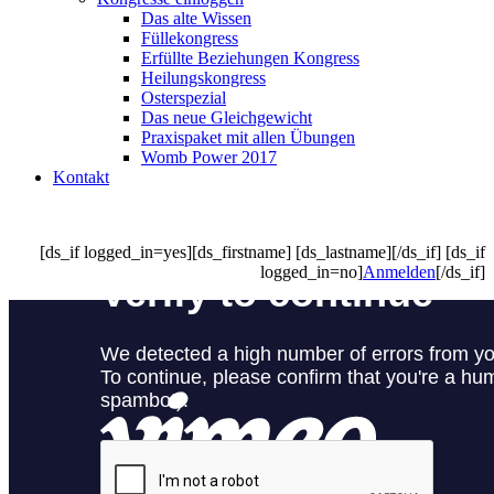
Das alte Wissen
Füllekongress
Erfüllte Beziehungen Kongress
Heilungskongress
Osterspezial
Das neue Gleichgewicht
Praxispaket mit allen Übungen
Womb Power 2017
Kontakt
[ds_if logged_in=yes][ds_firstname] [ds_lastname][/ds_if] [ds_if
logged_in=no]
Anmelden
[/ds_if]