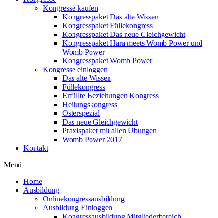
Kongresse kaufen
Kongresspaket Das alte Wissen
Kongresspaket Füllekongress
Kongresspaket Das neue Gleichgewicht
Kongresspaket Hara meets Womb Power und
Womb Power
Kongresspaket Womb Power
Kongresse einloggen
Das alte Wissen
Füllekongress
Erfüllte Beziehungen Kongress
Heilungskongress
Osterspezial
Das neue Gleichgewicht
Praxispaket mit allen Übungen
Womb Power 2017
Kontakt
Menü
Home
Ausbildung
Onlinekongressausbildung
Ausbildung Einloggen
Kongressausbildung Mitgliederbereich