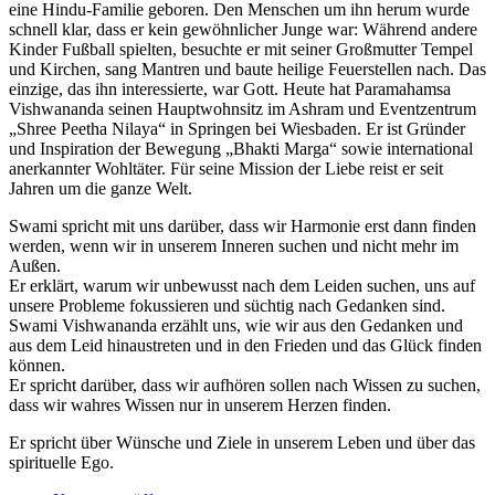
eine Hindu-Familie geboren. Den Menschen um ihn herum wurde
schnell klar, dass er kein gewöhnlicher Junge war: Während andere
Kinder Fußball spielten, besuchte er mit seiner Großmutter Tempel
und Kirchen, sang Mantren und baute heilige Feuerstellen nach. Das
einzige, das ihn interessierte, war Gott. Heute hat Paramahamsa
Vishwananda seinen Hauptwohnsitz im Ashram und Eventzentrum
„Shree Peetha Nilaya“ in Springen bei Wiesbaden. Er ist Gründer
und Inspiration der Bewegung „Bhakti Marga“ sowie international
anerkannter Wohltäter. Für seine Mission der Liebe reist er seit
Jahren um die ganze Welt.
Swami spricht mit uns darüber, dass wir Harmonie erst dann finden
werden, wenn wir in unserem Inneren suchen und nicht mehr im
Außen.
Er erklärt, warum wir unbewusst nach dem Leiden suchen, uns auf
unsere Probleme fokussieren und süchtig nach Gedanken sind.
Swami Vishwananda erzählt uns, wie wir aus den Gedanken und
aus dem Leid hinaustreten und in den Frieden und das Glück finden
können.
Er spricht darüber, dass wir aufhören sollen nach Wissen zu suchen,
dass wir wahres Wissen nur in unserem Herzen finden.
Er spricht über Wünsche und Ziele in unserem Leben und über das
spirituelle Ego.