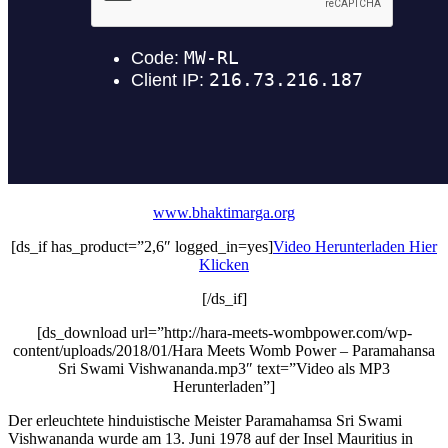
www.bhaktimarga.org
[ds_if has_product=”2,6″ logged_in=yes]
Video Herunterladen Hier
Klicken
[/ds_if]
[ds_download url=”http://hara-meets-wombpower.com/wp-
content/uploads/2018/01/Hara Meets Womb Power – Paramahansa
Sri Swami Vishwananda.mp3″ text=”Video als MP3
Herunterladen”]
Der erleuchtete hinduistische Meister Paramahamsa Sri Swami
Vishwananda wurde am 13. Juni 1978 auf der Insel Mauritius in