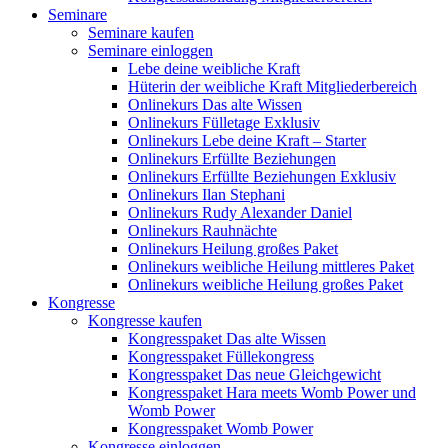
Seminare
Seminare kaufen
Seminare einloggen
Lebe deine weibliche Kraft
Hüterin der weibliche Kraft Mitgliederbereich
Onlinekurs Das alte Wissen
Onlinekurs Fülletage Exklusiv
Onlinekurs Lebe deine Kraft – Starter
Onlinekurs Erfüllte Beziehungen
Onlinekurs Erfüllte Beziehungen Exklusiv
Onlinekurs Ilan Stephani
Onlinekurs Rudy Alexander Daniel
Onlinekurs Rauhnächte
Onlinekurs Heilung großes Paket
Onlinekurs weibliche Heilung mittleres Paket
Onlinekurs weibliche Heilung großes Paket
Kongresse
Kongresse kaufen
Kongresspaket Das alte Wissen
Kongresspaket Füllekongress
Kongresspaket Das neue Gleichgewicht
Kongresspaket Hara meets Womb Power und
Womb Power
Kongresspaket Womb Power
Kongresse einloggen