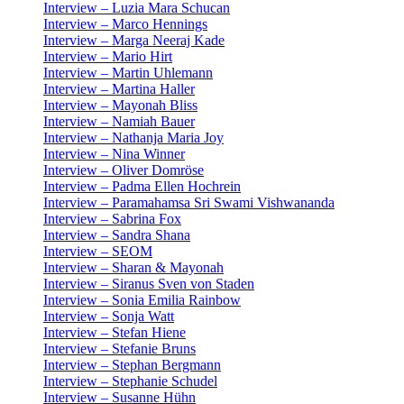
Interview – Luzia Mara Schucan
Interview – Marco Hennings
Interview – Marga Neeraj Kade
Interview – Mario Hirt
Interview – Martin Uhlemann
Interview – Martina Haller
Interview – Mayonah Bliss
Interview – Namiah Bauer
Interview – Nathanja Maria Joy
Interview – Nina Winner
Interview – Oliver Domröse
Interview – Padma Ellen Hochrein
Interview – Paramahamsa Sri Swami Vishwananda
Interview – Sabrina Fox
Interview – Sandra Shana
Interview – SEOM
Interview – Sharan & Mayonah
Interview – Siranus Sven von Staden
Interview – Sonia Emilia Rainbow
Interview – Sonja Watt
Interview – Stefan Hiene
Interview – Stefanie Bruns
Interview – Stephan Bergmann
Interview – Stephanie Schudel
Interview – Susanne Hühn