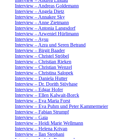
Interview – Andrea Lindau
Interview – Andreas Goldemann
Interview – Angela Dietz
Interview – Annakee Sky
Interview – Anne Zietmann
Interview – Antonia Langsdorf
Interview – Arweniel Hürlimann
Interview – Aysu
Interview – Azra und Seren Betrand
Interview – Birgit Baader
Interview – Christel Ströbel
Interview – Christian Rieken
Interview – Christian Wenzel
Interview – Christina Salopek
Interview – Daniela Hutter
Interview – Dr. Dorith Stövhase
Interview – Edgar Hofer
Interview – Ellen Kalwait-Borck
Interview – Eva Maria Forst
Interview – Eva Puhm und Peter Kammermeier
Interview – Fabian Strumpf
Interview – Gaia
Interview – Heidi Marie Wellmann
Interview – Helena Krivan
Interview – Ilan Stephani