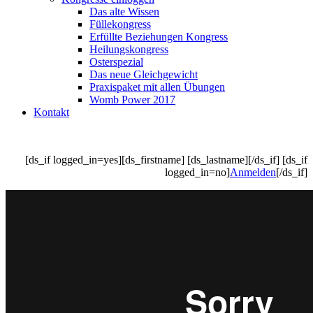
Das alte Wissen
Füllekongress
Erfüllte Beziehungen Kongress
Heilungskongress
Osterspezial
Das neue Gleichgewicht
Praxispaket mit allen Übungen
Womb Power 2017
Kontakt
[ds_if logged_in=yes][ds_firstname] [ds_lastname][/ds_if] [ds_if
logged_in=no]
Anmelden
[/ds_if]