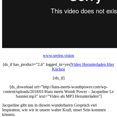
www.seelen.vision
[ds_if has_product=”2,6″ logged_in=yes]
Video Herunterladen Hier
Klicken
[/ds_if]
[ds_download url=”http://hara-meets-wombpower.com/wp-
content/uploads/2018/01/Hara meets Womb Power – Jacqueline Le
Saunier.mp3″ text=”Video als MP3 Herunterladen”]
Jacqueline gibt uns in diesem wunderbaren Gespräch viel
Inspiration, wie wir in unsere wahre Kraft, unser Sein kommen
können.