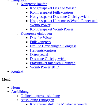
Kongresse kaufen
Kongresspaket Das alte Wissen
Kongresspaket Füllekongress
Kongresspaket Das neue Gleichgewicht
Kongresspaket Hara meets Womb Power und
Womb Power
Kongresspaket Womb Power
Kongresse einloggen
Das alte Wissen
Füllekongress
Erfüllte Beziehungen Kongress
Heilungskongress
Osterspezial
Das neue Gleichgewicht
Praxispaket mit allen Übungen
Womb Power 2017
Kontakt
Menü
Home
Ausbildung
Onlinekongressausbildung
Ausbildung Einloggen
Kongressausbildung Mitgliederbereich