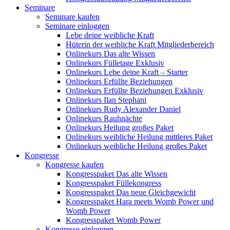
Seminare
Seminare kaufen
Seminare einloggen
Lebe deine weibliche Kraft
Hüterin der weibliche Kraft Mitgliederbereich
Onlinekurs Das alte Wissen
Onlinekurs Fülletage Exklusiv
Onlinekurs Lebe deine Kraft – Starter
Onlinekurs Erfüllte Beziehungen
Onlinekurs Erfüllte Beziehungen Exklusiv
Onlinekurs Ilan Stephani
Onlinekurs Rudy Alexander Daniel
Onlinekurs Rauhnächte
Onlinekurs Heilung großes Paket
Onlinekurs weibliche Heilung mittleres Paket
Onlinekurs weibliche Heilung großes Paket
Kongresse
Kongresse kaufen
Kongresspaket Das alte Wissen
Kongresspaket Füllekongress
Kongresspaket Das neue Gleichgewicht
Kongresspaket Hara meets Womb Power und
Womb Power
Kongresspaket Womb Power
Kongresse einloggen