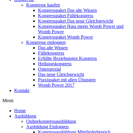
Kongresse kaufen
Kongresspaket Das alte Wissen
Kongresspaket Füllekongress
Kongresspaket Das neue Gleichgewicht
Kongresspaket Hara meets Womb Power und
Womb Power
Kongresspaket Womb Power
Kongresse einloggen
Das alte Wissen
Füllekongress
Erfüllte Beziehungen Kongress
Heilungskongress
Osterspezial
Das neue Gleichgewicht
Praxispaket mit allen Übungen
Womb Power 2017
Kontakt
Menü
Home
Ausbildung
Onlinekongressausbildung
Ausbildung Einloggen
Kongressausbildung Mitgliederbereich