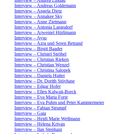
Interview – Andrea Lindau
Interview – Andreas Goldemann
Interview – Angela Dietz
Interview – Annakee Sky
Interview – Anne Zietmann
Interview – Antonia Langsdorf
Interview – Arweniel Hürlimann
Interview – Aysu
Interview – Azra und Seren Betrand
Interview – Birgit Baader
Interview – Christel Ströbel
Interview – Christian Rieken
Interview – Christian Wenzel
Interview – Christina Salopek
Interview – Daniela Hutter
Interview – Dr. Dorith Stövhase
Interview – Edgar Hofer
Interview – Ellen Kalwait-Borck
Interview – Eva Maria Forst
Interview – Eva Puhm und Peter Kammermeier
Interview – Fabian Strumpf
Interview – Gaia
Interview – Heidi Marie Wellmann
Interview – Helena Krivan
Interview – Ilan Stephani