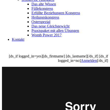
Das alte Wissen
Füllekongress
Erfüllte Beziehungen Kongress
Heilungskongress
Osterspezial
Das neue Gleichgewicht
Praxispaket mit allen Übungen
Womb Power 2017
Kontakt
[ds_if logged_in=yes][ds_firstname] [ds_lastname][/ds_if] [ds_if
logged_in=no]
Anmelden
[/ds_if]