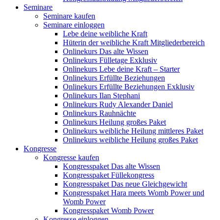
Seminare
Seminare kaufen
Seminare einloggen
Lebe deine weibliche Kraft
Hüterin der weibliche Kraft Mitgliederbereich
Onlinekurs Das alte Wissen
Onlinekurs Fülletage Exklusiv
Onlinekurs Lebe deine Kraft – Starter
Onlinekurs Erfüllte Beziehungen
Onlinekurs Erfüllte Beziehungen Exklusiv
Onlinekurs Ilan Stephani
Onlinekurs Rudy Alexander Daniel
Onlinekurs Rauhnächte
Onlinekurs Heilung großes Paket
Onlinekurs weibliche Heilung mittleres Paket
Onlinekurs weibliche Heilung großes Paket
Kongresse
Kongresse kaufen
Kongresspaket Das alte Wissen
Kongresspaket Füllekongress
Kongresspaket Das neue Gleichgewicht
Kongresspaket Hara meets Womb Power und
Womb Power
Kongresspaket Womb Power
Kongresse einloggen