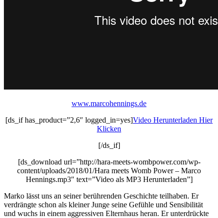
www.marcohennings.de
[ds_if has_product=”2,6″ logged_in=yes]
Video Herunterladen Hier
Klicken
[/ds_if]
[ds_download url=”http://hara-meets-wombpower.com/wp-
content/uploads/2018/01/Hara meets Womb Power – Marco
Hennings.mp3″ text=”Video als MP3 Herunterladen”]
Marko lässt uns an seiner berührenden Geschichte teilhaben. Er
verdrängte schon als kleiner Junge seine Gefühle und Sensibilität
und wuchs in einem aggressiven Elternhaus heran. Er unterdrückte