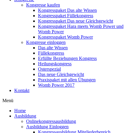
Kongresse kaufen
Kongresspaket Das alte Wissen
Kongresspaket Füllekongress
Kongresspaket Das neue Gleichgewicht
Kongresspaket Hara meets Womb Power und
Womb Power
Kongresspaket Womb Power
Kongresse einloggen
Das alte Wissen
Füllekongress
Erfüllte Beziehungen Kongress
Heilungskongress
Osterspezial
Das neue Gleichgewicht
Praxispaket mit allen Übungen
Womb Power 2017
Kontakt
Menü
Home
Ausbildung
Onlinekongressausbildung
Ausbildung Einloggen
Kongressausbildung Mitgliederbereich