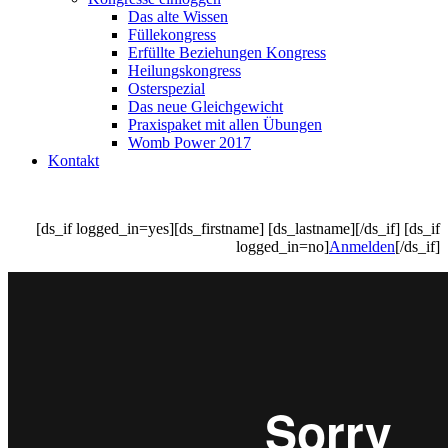
Das alte Wissen
Füllekongress
Erfüllte Beziehungen Kongress
Heilungskongress
Osterspezial
Das neue Gleichgewicht
Praxispaket mit allen Übungen
Womb Power 2017
Kontakt
[ds_if logged_in=yes][ds_firstname] [ds_lastname][/ds_if] [ds_if
logged_in=no]
Anmelden
[/ds_if]