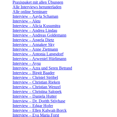
Praxispaket mit allen Übungen
Alle Interviews herunterladen
Alle online Seminare
Interview – Aayla Schaman
Interview – Aktu
Interview – Alicia Kusumitra
Interview – Andrea Lindau
Interview – Andreas Goldemann
Interview – Angela Dietz
Interview – Annakee Sky
Interview – Anne Zietmann
Interview – Antonia Langsdorf
Interview – Arweniel Hürlimann
Interview – Aysu
Interview – Azra und Seren Betrand
Interview – Birgit Baader
Interview – Christel Ströbel
Interview – Christian Rieken
Interview – Christian Wenzel
Interview – Christina Salopek
Interview – Daniela Hutter
Interview – Dr. Dorith Stövhase
Interview – Edgar Hofer
Interview – Ellen Kalwait-Borck
Interview – Eva Maria Forst