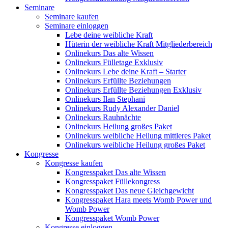
Seminare
Seminare kaufen
Seminare einloggen
Lebe deine weibliche Kraft
Hüterin der weibliche Kraft Mitgliederbereich
Onlinekurs Das alte Wissen
Onlinekurs Fülletage Exklusiv
Onlinekurs Lebe deine Kraft – Starter
Onlinekurs Erfüllte Beziehungen
Onlinekurs Erfüllte Beziehungen Exklusiv
Onlinekurs Ilan Stephani
Onlinekurs Rudy Alexander Daniel
Onlinekurs Rauhnächte
Onlinekurs Heilung großes Paket
Onlinekurs weibliche Heilung mittleres Paket
Onlinekurs weibliche Heilung großes Paket
Kongresse
Kongresse kaufen
Kongresspaket Das alte Wissen
Kongresspaket Füllekongress
Kongresspaket Das neue Gleichgewicht
Kongresspaket Hara meets Womb Power und
Womb Power
Kongresspaket Womb Power
Kongresse einloggen