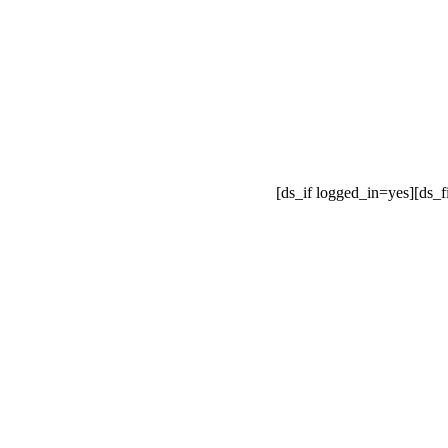
[ds_if logged_in=yes][ds_f