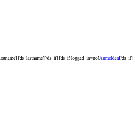
irstname] [ds_lastname][/ds_if] [ds_if logged_in=no]
Anmelden
[/ds_if]