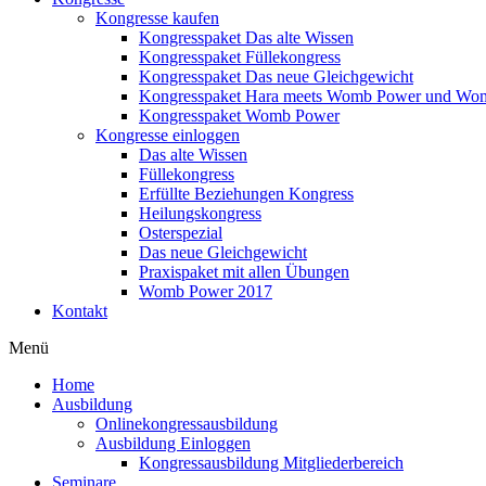
Kongresse kaufen
Kongresspaket Das alte Wissen
Kongresspaket Füllekongress
Kongresspaket Das neue Gleichgewicht
Kongresspaket Hara meets Womb Power und Wo
Kongresspaket Womb Power
Kongresse einloggen
Das alte Wissen
Füllekongress
Erfüllte Beziehungen Kongress
Heilungskongress
Osterspezial
Das neue Gleichgewicht
Praxispaket mit allen Übungen
Womb Power 2017
Kontakt
Menü
Home
Ausbildung
Onlinekongressausbildung
Ausbildung Einloggen
Kongressausbildung Mitgliederbereich
Seminare