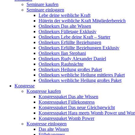
Seminare kaufen
Seminare einloggen
Lebe deine weibliche Kraft
Hüterin der weibliche Kraft Mitgliederbereich
Onlinekurs Das alte Wissen
Onlinekurs Fülletage Exklusiv
Onlinekurs Lebe deine Kraft – Starter
Onlinekurs Erfüllte Beziehungen
Onlinekurs Erfüllte Beziehungen Exklusiv
Onlinekurs Ilan Stephani
Onlinekurs Rudy Alexander Daniel
Onlinekurs Rauhnächte
Onlinekurs Heilung großes Paket
Onlinekurs weibliche Heilung mittleres Paket
Onlinekurs weibliche Heilung großes Paket
Kongresse
Kongresse kaufen
Kongresspaket Das alte Wissen
Kongresspaket Füllekongress
Kongresspaket Das neue Gleichgewicht
Kongresspaket Hara meets Womb Power und Wo
Kongresspaket Womb Power
Kongresse einloggen
Das alte Wissen
Füllekongress