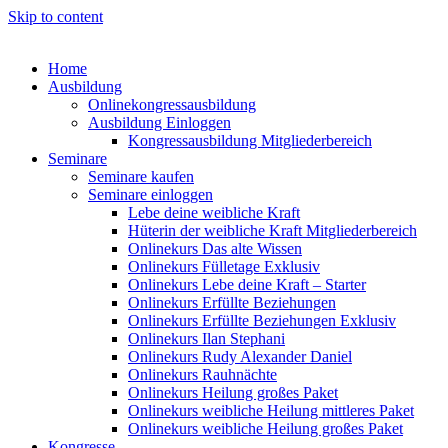
Skip to content
Home
Ausbildung
Onlinekongressausbildung
Ausbildung Einloggen
Kongressausbildung Mitgliederbereich
Seminare
Seminare kaufen
Seminare einloggen
Lebe deine weibliche Kraft
Hüterin der weibliche Kraft Mitgliederbereich
Onlinekurs Das alte Wissen
Onlinekurs Fülletage Exklusiv
Onlinekurs Lebe deine Kraft – Starter
Onlinekurs Erfüllte Beziehungen
Onlinekurs Erfüllte Beziehungen Exklusiv
Onlinekurs Ilan Stephani
Onlinekurs Rudy Alexander Daniel
Onlinekurs Rauhnächte
Onlinekurs Heilung großes Paket
Onlinekurs weibliche Heilung mittleres Paket
Onlinekurs weibliche Heilung großes Paket
Kongresse