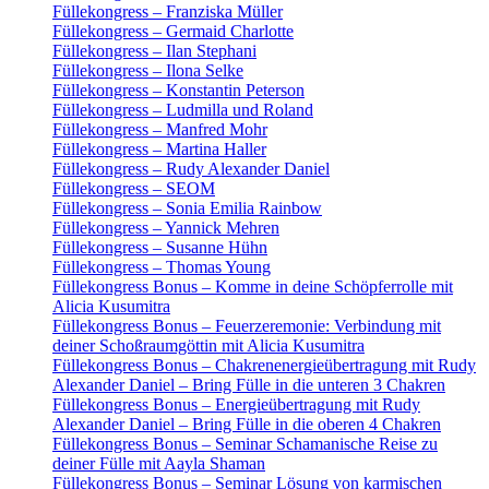
Füllekongress – Franziska Müller
Füllekongress – Germaid Charlotte
Füllekongress – Ilan Stephani
Füllekongress – Ilona Selke
Füllekongress – Konstantin Peterson
Füllekongress – Ludmilla und Roland
Füllekongress – Manfred Mohr
Füllekongress – Martina Haller
Füllekongress – Rudy Alexander Daniel
Füllekongress – SEOM
Füllekongress – Sonia Emilia Rainbow
Füllekongress – Yannick Mehren
Füllekongress – Susanne Hühn
Füllekongress – Thomas Young
Füllekongress Bonus – Komme in deine Schöpferrolle mit
Alicia Kusumitra
Füllekongress Bonus – Feuerzeremonie: Verbindung mit
deiner Schoßraumgöttin mit Alicia Kusumitra
Füllekongress Bonus – Chakrenenergieübertragung mit Rudy
Alexander Daniel – Bring Fülle in die unteren 3 Chakren
Füllekongress Bonus – Energieübertragung mit Rudy
Alexander Daniel – Bring Fülle in die oberen 4 Chakren
Füllekongress Bonus – Seminar Schamanische Reise zu
deiner Fülle mit Aayla Shaman
Füllekongress Bonus – Seminar Lösung von karmischen