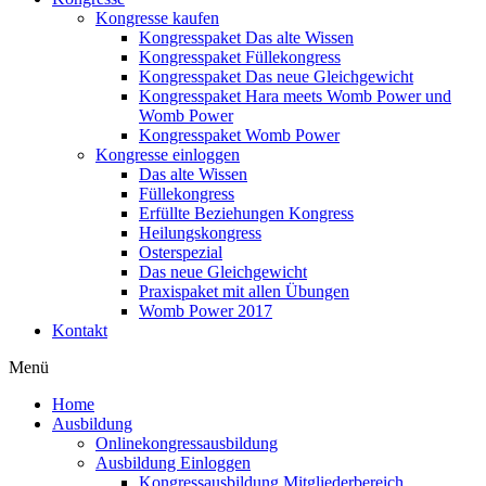
Kongresse kaufen
Kongresspaket Das alte Wissen
Kongresspaket Füllekongress
Kongresspaket Das neue Gleichgewicht
Kongresspaket Hara meets Womb Power und
Womb Power
Kongresspaket Womb Power
Kongresse einloggen
Das alte Wissen
Füllekongress
Erfüllte Beziehungen Kongress
Heilungskongress
Osterspezial
Das neue Gleichgewicht
Praxispaket mit allen Übungen
Womb Power 2017
Kontakt
Menü
Home
Ausbildung
Onlinekongressausbildung
Ausbildung Einloggen
Kongressausbildung Mitgliederbereich