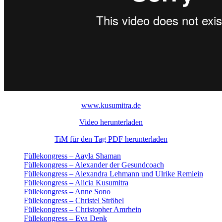
www.kusumitra.de
Video herunterladen
TiM für den Tag PDF herunterladen
Füllekongress – Aayla Shaman
Füllekongress – Alexander der Gesundcoach
Füllekongress – Alexandra Lehmann und Ulrike Remlein
Füllekongress – Alicia Kusumitra
Füllekongress – Anne Sono
Füllekongress – Christel Ströbel
Füllekongress – Christopher Amrhein
Füllekongress – Eva Denk