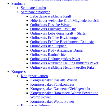
Seminare
Seminare kaufen
Seminare einloggen
Lebe deine weibliche Kraft
Hüterin der weibliche Kraft Mitgliederbereich
Onlinekurs Das alte Wissen
Onlinekurs Fülletage Exklusiv
Onlinekurs Lebe deine Kraft – Starter
Onlinekurs Erfüllte Beziehungen
Onlinekurs Erfüllte Beziehungen Exklusiv
Onlinekurs Ilan Stephani
Onlinekurs Rudy Alexander Daniel
Onlinekurs Rauhnächte
Onlinekurs Heilung großes Paket
Onlinekurs weibliche Heilung mittleres Paket
Onlinekurs weibliche Heilung großes Paket
Kongresse
Kongresse kaufen
Kongresspaket Das alte Wissen
Kongresspaket Füllekongress
Kongresspaket Das neue Gleichgewicht
Kongresspaket Hara meets Womb Power und
Womb Power
Kongresspaket Womb Power
Kongresse einloggen