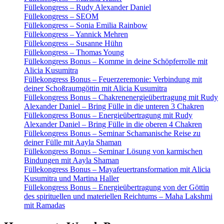
Füllekongress – Rudy Alexander Daniel
Füllekongress – SEOM
Füllekongress – Sonia Emilia Rainbow
Füllekongress – Yannick Mehren
Füllekongress – Susanne Hühn
Füllekongress – Thomas Young
Füllekongress Bonus – Komme in deine Schöpferrolle mit
Alicia Kusumitra
Füllekongress Bonus – Feuerzeremonie: Verbindung mit
deiner Schoßraumgöttin mit Alicia Kusumitra
Füllekongress Bonus – Chakrenenergieübertragung mit Rudy
Alexander Daniel – Bring Fülle in die unteren 3 Chakren
Füllekongress Bonus – Energieübertragung mit Rudy
Alexander Daniel – Bring Fülle in die oberen 4 Chakren
Füllekongress Bonus – Seminar Schamanische Reise zu
deiner Fülle mit Aayla Shaman
Füllekongress Bonus – Seminar Lösung von karmischen
Bindungen mit Aayla Shaman
Füllekongress Bonus – Mayafeuertransformation mit Alicia
Kusumitra und Martina Haller
Füllekongress Bonus – Energieübertragung von der Göttin
des spirituellen und materiellen Reichtums – Maha Lakshmi
mit Ramadas