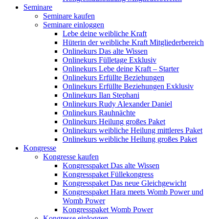
Seminare
Seminare kaufen
Seminare einloggen
Lebe deine weibliche Kraft
Hüterin der weibliche Kraft Mitgliederbereich
Onlinekurs Das alte Wissen
Onlinekurs Fülletage Exklusiv
Onlinekurs Lebe deine Kraft – Starter
Onlinekurs Erfüllte Beziehungen
Onlinekurs Erfüllte Beziehungen Exklusiv
Onlinekurs Ilan Stephani
Onlinekurs Rudy Alexander Daniel
Onlinekurs Rauhnächte
Onlinekurs Heilung großes Paket
Onlinekurs weibliche Heilung mittleres Paket
Onlinekurs weibliche Heilung großes Paket
Kongresse
Kongresse kaufen
Kongresspaket Das alte Wissen
Kongresspaket Füllekongress
Kongresspaket Das neue Gleichgewicht
Kongresspaket Hara meets Womb Power und
Womb Power
Kongresspaket Womb Power
Kongresse einloggen