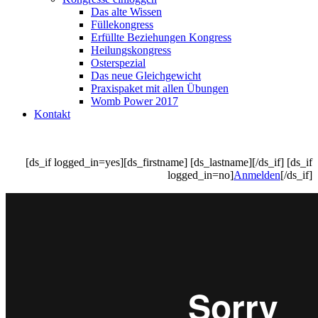
Das alte Wissen
Füllekongress
Erfüllte Beziehungen Kongress
Heilungskongress
Osterspezial
Das neue Gleichgewicht
Praxispaket mit allen Übungen
Womb Power 2017
Kontakt
[ds_if logged_in=yes][ds_firstname] [ds_lastname][/ds_if] [ds_if
logged_in=no]
Anmelden
[/ds_if]