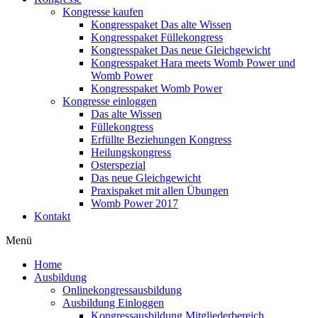
Kongresse kaufen
Kongresspaket Das alte Wissen
Kongresspaket Füllekongress
Kongresspaket Das neue Gleichgewicht
Kongresspaket Hara meets Womb Power und
Womb Power
Kongresspaket Womb Power
Kongresse einloggen
Das alte Wissen
Füllekongress
Erfüllte Beziehungen Kongress
Heilungskongress
Osterspezial
Das neue Gleichgewicht
Praxispaket mit allen Übungen
Womb Power 2017
Kontakt
Menü
Home
Ausbildung
Onlinekongressausbildung
Ausbildung Einloggen
Kongressausbildung Mitgliederbereich