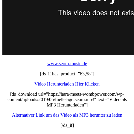
www.seom-music.de
[ds_if has_product=”63,58″]
Video Herunterladen Hier Klicken
[ds_download url=”https://hara-meets-wombpower.com/wp-
content/uploads/2019/05/fuelletage-seom.mp3″ text=”Video als
MP3 Herunterladen”]
Alternativer Link um das Video als MP3 herunter zu laden
[/ds_if]