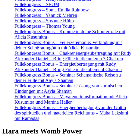
Füllekongress – SEOM
Füllekongress – Sonia Emilia Rainbow
Füllekongress – Yannick Mehren
Füllekongress – Susanne Hühn
Füllekongress – Thomas Young
Füllekongress Bonus – Komme in deine Schöpferrolle mit
Alicia Kusumitra
Füllekongress Bonus – Feuerzeremonie: Verbindung mit
deiner Schoßraumgöttin mit Alicia Kusumitra
Füllekongress Bonus – Chakrenenergieübertragung mit Rudy
Alexander Daniel – Bring Fülle in die unteren 3 Chakren
Füllekongress Bonus – Energieübertragung mit Rudy
Alexander Daniel – Bring Fülle in die oberen 4 Chakren
Füllekongress Bonus – Seminar Schamanische Reise zu
deiner Fülle mit Aayla Shaman
Füllekongress Bonus – Seminar Lösung von karmischen
Bindungen mit Aayla Shaman
Füllekongress Bonus – Mayafeuertransformation mit Alicia
Kusumitra und Martina Haller
Füllekongress Bonus – Energieübertragung von der Göttin
des spirituellen und materiellen Reichtums – Maha Lakshmi
mit Ramadas
Hara meets Womb Power