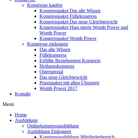
Kongresse kaufen
Kongresspaket Das alte Wissen
Kongresspaket Füllekongress
Kongresspaket Das neue Gleichgewicht
Kongresspaket Hara meets Womb Power und
Womb Power
Kongresspaket Womb Power
Kongresse einloggen
Das alte Wissen
Füllekongress
Erfüllte Beziehungen Kongress
Heilungskongress
Osterspezial
Das neue Gleichgewicht
Praxispaket mit allen Übungen
Womb Power 2017
Kontakt
Menü
Home
Ausbildung
Onlinekongressausbildung
Ausbildung Einloggen
Kongressausbildung Mitgliederbereich