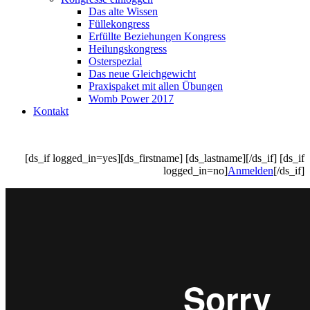
Das alte Wissen
Füllekongress
Erfüllte Beziehungen Kongress
Heilungskongress
Osterspezial
Das neue Gleichgewicht
Praxispaket mit allen Übungen
Womb Power 2017
Kontakt
[ds_if logged_in=yes][ds_firstname] [ds_lastname][/ds_if] [ds_if
logged_in=no]
Anmelden
[/ds_if]