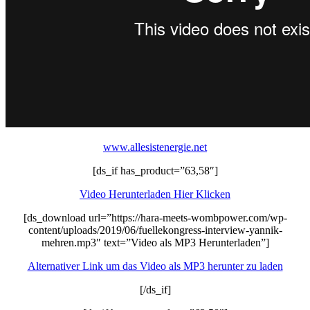
www.allesistenergie.net
[ds_if has_product=”63,58″]
Video Herunterladen Hier Klicken
[ds_download url=”https://hara-meets-wombpower.com/wp-
content/uploads/2019/06/fuellekongress-interview-yannik-
mehren.mp3″ text=”Video als MP3 Herunterladen”]
Alternativer Link um das Video als MP3 herunter zu laden
[/ds_if]