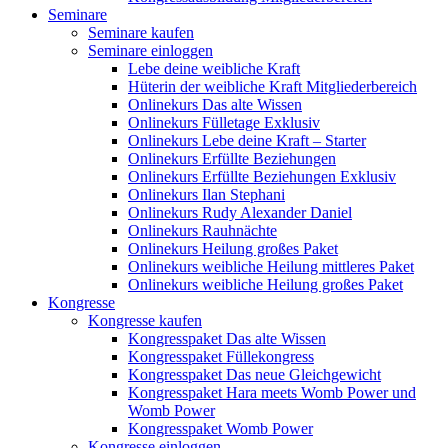
Seminare
Seminare kaufen
Seminare einloggen
Lebe deine weibliche Kraft
Hüterin der weibliche Kraft Mitgliederbereich
Onlinekurs Das alte Wissen
Onlinekurs Fülletage Exklusiv
Onlinekurs Lebe deine Kraft – Starter
Onlinekurs Erfüllte Beziehungen
Onlinekurs Erfüllte Beziehungen Exklusiv
Onlinekurs Ilan Stephani
Onlinekurs Rudy Alexander Daniel
Onlinekurs Rauhnächte
Onlinekurs Heilung großes Paket
Onlinekurs weibliche Heilung mittleres Paket
Onlinekurs weibliche Heilung großes Paket
Kongresse
Kongresse kaufen
Kongresspaket Das alte Wissen
Kongresspaket Füllekongress
Kongresspaket Das neue Gleichgewicht
Kongresspaket Hara meets Womb Power und
Womb Power
Kongresspaket Womb Power
Kongresse einloggen