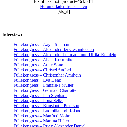
[ds_if has_not_product=”63,58″]
Herunterladen freischalten
[/ds_if]
Interview:
Füllekongress – Aayla Shaman
Füllekongress – Alexander der Gesundcoach
Füllekongress – Alexandra Lehmann und Ulrike Remlein
Füllekongress – Alicia Kusumitra
Füllekongress – Anne Sono
Füllekongress – Christel Ströbel
Füllekongress – Christopher Amrhein
Füllekongress – Eva Denk
Füllekongress – Franziska Müller
Füllekongress – Germaid Charlotte
Füllekongress – Ilan Stephani
Füllekongress – Ilona Selke
Füllekongress – Konstantin Peterson
Füllekongress – Ludmilla und Roland
Füllekongress – Manfred Mohr
Füllekongress – Martina Haller
Füllekongress – Rudy Alexander Daniel