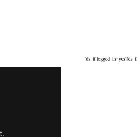
[ds_if logged_in=yes][ds_f