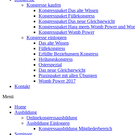
Kongresse kaufen
Kongresspaket Das alte Wissen
Kongresspaket Füllekongress
Kongresspaket Das neue Gleichgewicht
Kongresspaket Hara meets Womb Power und Wo
Kongresspaket Womb Power
Kongresse einloggen
Das alte Wissen
Füllekongress
Erfüllte Beziehungen Kongress
Heilungskongress
Osterspezial
Das neue Gleichgewicht
Praxispaket mit allen Übungen
Womb Power 2017
Kontakt
Menü
Home
Ausbildung
Onlinekongressausbildung
Ausbildung Einloggen
Kongressausbildung Mitgliederbereich
Seminare