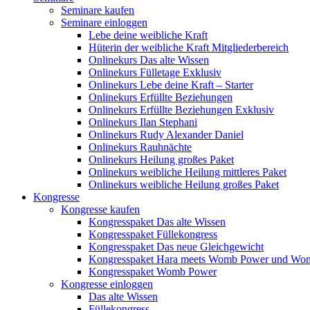
Seminare kaufen
Seminare einloggen
Lebe deine weibliche Kraft
Hüterin der weibliche Kraft Mitgliederbereich
Onlinekurs Das alte Wissen
Onlinekurs Fülletage Exklusiv
Onlinekurs Lebe deine Kraft – Starter
Onlinekurs Erfüllte Beziehungen
Onlinekurs Erfüllte Beziehungen Exklusiv
Onlinekurs Ilan Stephani
Onlinekurs Rudy Alexander Daniel
Onlinekurs Rauhnächte
Onlinekurs Heilung großes Paket
Onlinekurs weibliche Heilung mittleres Paket
Onlinekurs weibliche Heilung großes Paket
Kongresse
Kongresse kaufen
Kongresspaket Das alte Wissen
Kongresspaket Füllekongress
Kongresspaket Das neue Gleichgewicht
Kongresspaket Hara meets Womb Power und Wo
Kongresspaket Womb Power
Kongresse einloggen
Das alte Wissen
Füllekongress