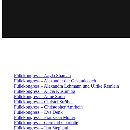
Füllekongress – Aayla Shaman
Füllekongress – Alexander der Gesundcoach
Füllekongress – Alexandra Lehmann und Ulrike Remlein
Füllekongress – Alicia Kusumitra
Füllekongress – Anne Sono
Füllekongress – Christel Ströbel
Füllekongress – Christopher Amrhein
Füllekongress – Eva Denk
Füllekongress – Franziska Müller
Füllekongress – Germaid Charlotte
Füllekongress – Ilan Stephani