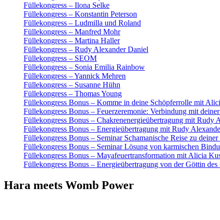
Füllekongress – Ilona Selke
Füllekongress – Konstantin Peterson
Füllekongress – Ludmilla und Roland
Füllekongress – Manfred Mohr
Füllekongress – Martina Haller
Füllekongress – Rudy Alexander Daniel
Füllekongress – SEOM
Füllekongress – Sonia Emilia Rainbow
Füllekongress – Yannick Mehren
Füllekongress – Susanne Hühn
Füllekongress – Thomas Young
Füllekongress Bonus – Komme in deine Schöpferrolle mit Alic
Füllekongress Bonus – Feuerzeremonie: Verbindung mit deiner
Füllekongress Bonus – Chakrenenergieübertragung mit Rudy Al
Füllekongress Bonus – Energieübertragung mit Rudy Alexander
Füllekongress Bonus – Seminar Schamanische Reise zu deiner
Füllekongress Bonus – Seminar Lösung von karmischen Bind
Füllekongress Bonus – Mayafeuertransformation mit Alicia Ku
Füllekongress Bonus – Energieübertragung von der Göttin des
Hara meets Womb Power