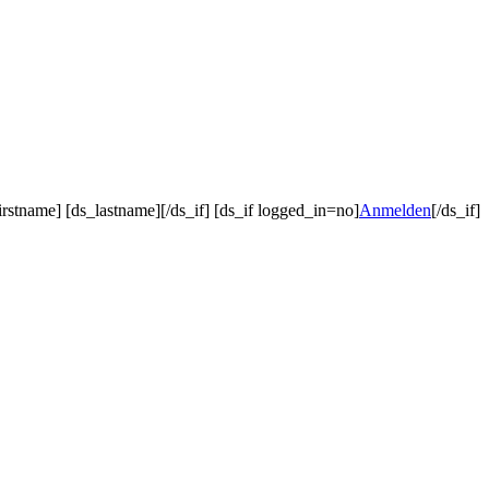
irstname] [ds_lastname][/ds_if] [ds_if logged_in=no]
Anmelden
[/ds_if]