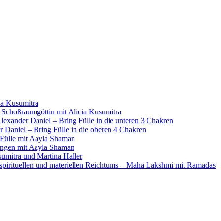
ia Kusumitra
 Schoßraumgöttin mit Alicia Kusumitra
exander Daniel – Bring Fülle in die unteren 3 Chakren
 Daniel – Bring Fülle in die oberen 4 Chakren
 Fülle mit Aayla Shaman
ungen mit Aayla Shaman
sumitra und Martina Haller
 spirituellen und materiellen Reichtums – Maha Lakshmi mit Ramadas