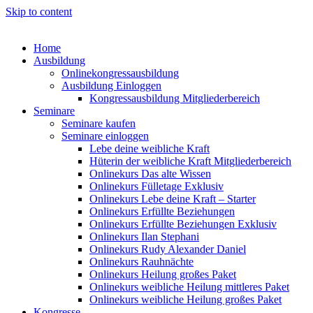
Skip to content
Home
Ausbildung
Onlinekongressausbildung
Ausbildung Einloggen
Kongressausbildung Mitgliederbereich
Seminare
Seminare kaufen
Seminare einloggen
Lebe deine weibliche Kraft
Hüterin der weibliche Kraft Mitgliederbereich
Onlinekurs Das alte Wissen
Onlinekurs Fülletage Exklusiv
Onlinekurs Lebe deine Kraft – Starter
Onlinekurs Erfüllte Beziehungen
Onlinekurs Erfüllte Beziehungen Exklusiv
Onlinekurs Ilan Stephani
Onlinekurs Rudy Alexander Daniel
Onlinekurs Rauhnächte
Onlinekurs Heilung großes Paket
Onlinekurs weibliche Heilung mittleres Paket
Onlinekurs weibliche Heilung großes Paket
Kongresse