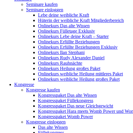
Seminare kaufen
Seminare einloggen
Lebe deine weibliche Kraft
Hüterin der weibliche Kraft Mitgliederbereich
Onlinekurs Das alte Wissen
Onlinekurs Fülletage Exklusiv
Onlinekurs Lebe deine Kraft – Starter
Onlinekurs Erfüllte Beziehungen
Onlinekurs Erfüllte Beziehungen Exklusiv
Onlinekurs Ilan Stephani
Onlinekurs Rudy Alexander Daniel
Onlinekurs Rauhnächte
Onlinekurs Heilung großes Paket
Onlinekurs weibliche Heilung mittleres Paket
Onlinekurs weibliche Heilung großes Paket
Kongresse
Kongresse kaufen
Kongresspaket Das alte Wissen
Kongresspaket Füllekongress
Kongresspaket Das neue Gleichgewicht
Kongresspaket Hara meets Womb Power und Wo
Kongresspaket Womb Power
Kongresse einloggen
Das alte Wissen
Füllekongress