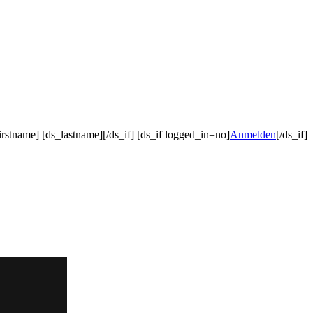
irstname] [ds_lastname][/ds_if] [ds_if logged_in=no]
Anmelden
[/ds_if]