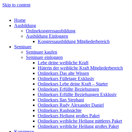
Skip to content
Home
Ausbildung
Onlinekongressausbildung
Ausbildung Einloggen
Kongressausbildung Mitgliederbereich
Seminare
Seminare kaufen
Seminare einloggen
Lebe deine weibliche Kraft
Hüterin der weibliche Kraft Mitgliederbereich
Onlinekurs Das alte Wissen
Onlinekurs Fülletage Exklusiv
Onlinekurs Lebe deine Kraft – Starter
Onlinekurs Erfüllte Beziehungen
Onlinekurs Erfüllte Beziehungen Exklusiv
Onlinekurs Ilan Stephani
Onlinekurs Rudy Alexander Daniel
Onlinekurs Rauhnächte
Onlinekurs Heilung großes Paket
Onlinekurs weibliche Heilung mittleres Paket
Onlinekurs weibliche Heilung großes Paket
Kongresse