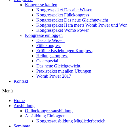
Kongresse kaufen
Kongresspaket Das alte Wissen
Kongresspaket Füllekongress
Kongresspaket Das neue Gleichgewicht
Kongresspaket Hara meets Womb Power und Wo
Kongresspaket Womb Power
Kongresse einloggen
Das alte Wissen
Füllekongress
Erfüllte Beziehungen Kongress
Heilungskongress
Osterspezial
Das neue Gleichgewicht
Praxispaket mit allen Übungen
Womb Power 2017
Kontakt
Menü
Home
Ausbildung
Onlinekongressausbildung
Ausbildung Einloggen
Kongressausbildung Mitgliederbereich
Seminare