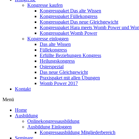
Kongresse kaufen
Kongresspaket Das alte Wissen
Kongresspaket Füllekongress
Kongresspaket Das neue Gleichgewicht
Kongresspaket Hara meets Womb Power und Wo
Kongresspaket Womb Power
Kongresse einloggen
Das alte Wissen
Füllekongress
Erfüllte Beziehungen Kongress
Heilungskongress
Osterspezial
Das neue Gleichgewicht
Praxispaket mit allen Übungen
Womb Power 2017
Kontakt
Menü
Home
Ausbildung
Onlinekongressausbildung
Ausbildung Einloggen
Kongressausbildung Mitgliederbereich
Seminare