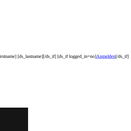
irstname] [ds_lastname][/ds_if] [ds_if logged_in=no]
Anmelden
[/ds_if]