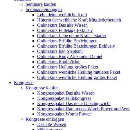
Seminare kaufen
Seminare einloggen
Lebe deine weibliche Kraft
Hüterin der weibliche Kraft Mitgliederbereich
Onlinekurs Das alte Wissen
Onlinekurs Fülletage Exklusiv
Onlinekurs Lebe deine Kraft – Starter
Onlinekurs Erfüllte Beziehungen
Onlinekurs Erfüllte Beziehungen Exklusiv
Onlinekurs Ilan Stephani
Onlinekurs Rudy Alexander Daniel
Onlinekurs Rauhnächte
Onlinekurs Heilung großes Paket
Onlinekurs weibliche Heilung mittleres Paket
Onlinekurs weibliche Heilung großes Paket
Kongresse
Kongresse kaufen
Kongresspaket Das alte Wissen
Kongresspaket Füllekongress
Kongresspaket Das neue Gleichgewicht
Kongresspaket Hara meets Womb Power und Wo
Kongresspaket Womb Power
Kongresse einloggen
Das alte Wissen
Füllekongress