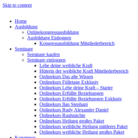
Skip to content
Home
Ausbildung
Onlinekongressausbildung
Ausbildung Einloggen
Kongressausbildung Mitgliederbereich
Seminare
Seminare kaufen
Seminare einloggen
Lebe deine weibliche Kraft
Hüterin der weibliche Kraft Mitgliederbereich
Onlinekurs Das alte Wissen
Onlinekurs Fülletage Exklusiv
Onlinekurs Lebe deine Kraft – Starter
Onlinekurs Erfüllte Beziehungen
Onlinekurs Erfüllte Beziehungen Exklusiv
Onlinekurs Ilan Stephani
Onlinekurs Rudy Alexander Daniel
Onlinekurs Rauhnächte
Onlinekurs Heilung großes Paket
Onlinekurs weibliche Heilung mittleres Paket
Onlinekurs weibliche Heilung großes Paket
Kongresse