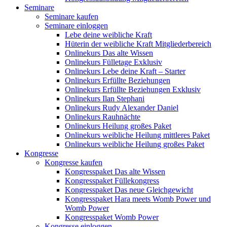
Seminare
Seminare kaufen
Seminare einloggen
Lebe deine weibliche Kraft
Hüterin der weibliche Kraft Mitgliederbereich
Onlinekurs Das alte Wissen
Onlinekurs Fülletage Exklusiv
Onlinekurs Lebe deine Kraft – Starter
Onlinekurs Erfüllte Beziehungen
Onlinekurs Erfüllte Beziehungen Exklusiv
Onlinekurs Ilan Stephani
Onlinekurs Rudy Alexander Daniel
Onlinekurs Rauhnächte
Onlinekurs Heilung großes Paket
Onlinekurs weibliche Heilung mittleres Paket
Onlinekurs weibliche Heilung großes Paket
Kongresse
Kongresse kaufen
Kongresspaket Das alte Wissen
Kongresspaket Füllekongress
Kongresspaket Das neue Gleichgewicht
Kongresspaket Hara meets Womb Power und
Womb Power
Kongresspaket Womb Power
Kongresse einloggen