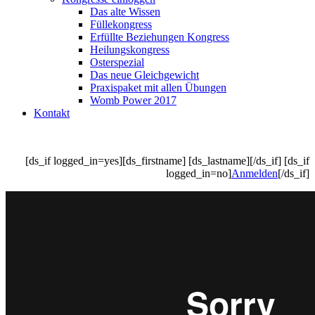
Das alte Wissen
Füllekongress
Erfüllte Beziehungen Kongress
Heilungskongress
Osterspezial
Das neue Gleichgewicht
Praxispaket mit allen Übungen
Womb Power 2017
Kontakt
[ds_if logged_in=yes][ds_firstname] [ds_lastname][/ds_if] [ds_if
logged_in=no]
Anmelden
[/ds_if]