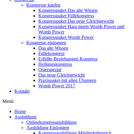
Kongresse kaufen
Kongresspaket Das alte Wissen
Kongresspaket Füllekongress
Kongresspaket Das neue Gleichgewicht
Kongresspaket Hara meets Womb Power und
Womb Power
Kongresspaket Womb Power
Kongresse einloggen
Das alte Wissen
Füllekongress
Erfüllte Beziehungen Kongress
Heilungskongress
Osterspezial
Das neue Gleichgewicht
Praxispaket mit allen Übungen
Womb Power 2017
Kontakt
Menü
Home
Ausbildung
Onlinekongressausbildung
Ausbildung Einloggen
Kongressausbildung Mitgliederbereich