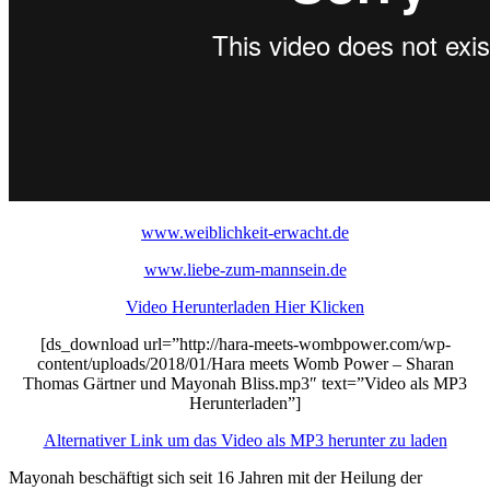
www.weiblichkeit-erwacht.de
www.liebe-zum-mannsein.de
Video Herunterladen Hier Klicken
[ds_download url=”http://hara-meets-wombpower.com/wp-
content/uploads/2018/01/Hara meets Womb Power – Sharan
Thomas Gärtner und Mayonah Bliss.mp3″ text=”Video als MP3
Herunterladen”]
Alternativer Link um das Video als MP3 herunter zu laden
Mayonah beschäftigt sich seit 16 Jahren mit der Heilung der