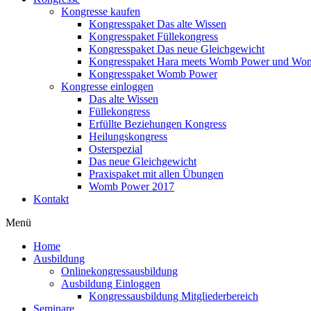
Kongresse kaufen
Kongresspaket Das alte Wissen
Kongresspaket Füllekongress
Kongresspaket Das neue Gleichgewicht
Kongresspaket Hara meets Womb Power und Wo
Kongresspaket Womb Power
Kongresse einloggen
Das alte Wissen
Füllekongress
Erfüllte Beziehungen Kongress
Heilungskongress
Osterspezial
Das neue Gleichgewicht
Praxispaket mit allen Übungen
Womb Power 2017
Kontakt
Menü
Home
Ausbildung
Onlinekongressausbildung
Ausbildung Einloggen
Kongressausbildung Mitgliederbereich
Seminare