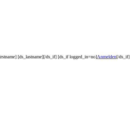
irstname] [ds_lastname][/ds_if] [ds_if logged_in=no]
Anmelden
[/ds_if]