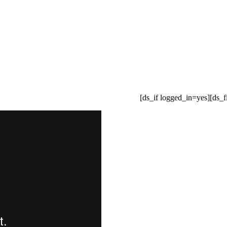
[ds_if logged_in=yes][ds_f