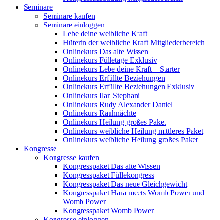
Seminare
Seminare kaufen
Seminare einloggen
Lebe deine weibliche Kraft
Hüterin der weibliche Kraft Mitgliederbereich
Onlinekurs Das alte Wissen
Onlinekurs Fülletage Exklusiv
Onlinekurs Lebe deine Kraft – Starter
Onlinekurs Erfüllte Beziehungen
Onlinekurs Erfüllte Beziehungen Exklusiv
Onlinekurs Ilan Stephani
Onlinekurs Rudy Alexander Daniel
Onlinekurs Rauhnächte
Onlinekurs Heilung großes Paket
Onlinekurs weibliche Heilung mittleres Paket
Onlinekurs weibliche Heilung großes Paket
Kongresse
Kongresse kaufen
Kongresspaket Das alte Wissen
Kongresspaket Füllekongress
Kongresspaket Das neue Gleichgewicht
Kongresspaket Hara meets Womb Power und
Womb Power
Kongresspaket Womb Power
Kongresse einloggen