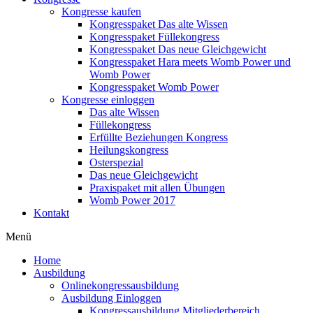
Kongresse kaufen
Kongresspaket Das alte Wissen
Kongresspaket Füllekongress
Kongresspaket Das neue Gleichgewicht
Kongresspaket Hara meets Womb Power und
Womb Power
Kongresspaket Womb Power
Kongresse einloggen
Das alte Wissen
Füllekongress
Erfüllte Beziehungen Kongress
Heilungskongress
Osterspezial
Das neue Gleichgewicht
Praxispaket mit allen Übungen
Womb Power 2017
Kontakt
Menü
Home
Ausbildung
Onlinekongressausbildung
Ausbildung Einloggen
Kongressausbildung Mitgliederbereich