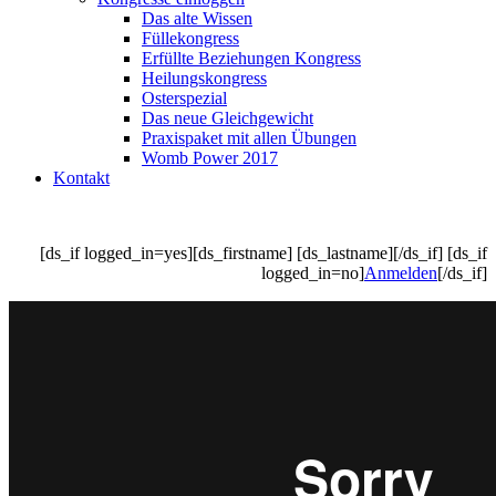
Das alte Wissen
Füllekongress
Erfüllte Beziehungen Kongress
Heilungskongress
Osterspezial
Das neue Gleichgewicht
Praxispaket mit allen Übungen
Womb Power 2017
Kontakt
[ds_if logged_in=yes][ds_firstname] [ds_lastname][/ds_if] [ds_if
logged_in=no]
Anmelden
[/ds_if]