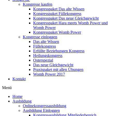
Kongresse kaufen
Kongresspaket Das alte Wissen
Kongresspaket Füllekongress
Kongresspaket Das neue Gleichgewicht
Kongresspaket Hara meets Womb Power und
Womb Power
Kongresspaket Womb Power
Kongresse einloggen
Das alte Wissen
Füllekongress
Erfüllte Beziehungen Kongress
Heilungskongress
Osterspezial
Das neue Gleichgewicht
Praxispaket mit allen Übungen
Womb Power 2017
Kontakt
Menü
Home
Ausbildung
Onlinekongressausbildung
Ausbildung Einloggen
Kongressausbildung Mitgliederbereich