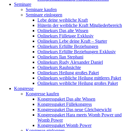
Seminare
Seminare kaufen
Seminare einloggen
Lebe deine weibliche Kraft
Hüterin der weibliche Kraft Mitgliederbereich
Onlinekurs Das alte Wissen
Onlinekurs Fülletage Exklusiv
Onlinekurs Lebe deine Kraft – Starter
Onlinekurs Erfüllte Beziehungen
Onlinekurs Erfüllte Beziehungen Exklusiv
Onlinekurs Ilan Stephani
Onlinekurs Rudy Alexander Daniel
Onlinekurs Rauhnächte
Onlinekurs Heilung großes Paket
Onlinekurs weibliche Heilung mittleres Paket
Onlinekurs weibliche Heilung großes Paket
Kongresse
Kongresse kaufen
Kongresspaket Das alte Wissen
Kongresspaket Füllekongress
Kongresspaket Das neue Gleichgewicht
Kongresspaket Hara meets Womb Power und
Womb Power
Kongresspaket Womb Power
Kongresse einloggen