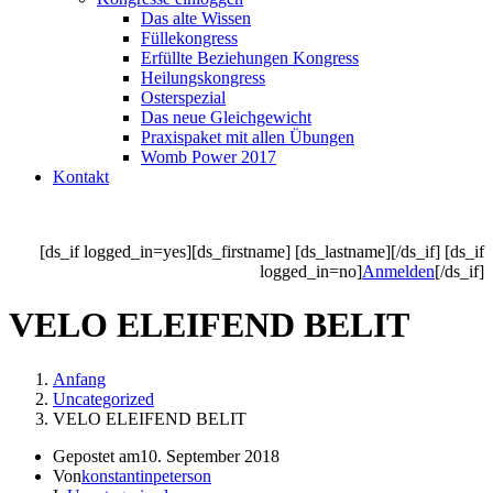
Das alte Wissen
Füllekongress
Erfüllte Beziehungen Kongress
Heilungskongress
Osterspezial
Das neue Gleichgewicht
Praxispaket mit allen Übungen
Womb Power 2017
Kontakt
[ds_if logged_in=yes][ds_firstname] [ds_lastname][/ds_if] [ds_if
logged_in=no]
Anmelden
[/ds_if]
VELO ELEIFEND BELIT
Anfang
Uncategorized
VELO ELEIFEND BELIT
Gepostet am
10. September 2018
Von
konstantinpeterson