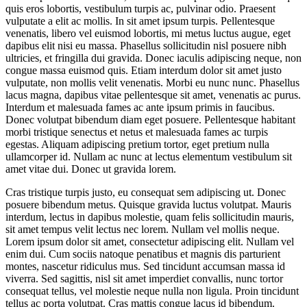
quis eros lobortis, vestibulum turpis ac, pulvinar odio. Praesent
vulputate a elit ac mollis. In sit amet ipsum turpis. Pellentesque
venenatis, libero vel euismod lobortis, mi metus luctus augue, eget
dapibus elit nisi eu massa. Phasellus sollicitudin nisl posuere nibh
ultricies, et fringilla dui gravida. Donec iaculis adipiscing neque, non
congue massa euismod quis. Etiam interdum dolor sit amet justo
vulputate, non mollis velit venenatis. Morbi eu nunc nunc. Phasellus
lacus magna, dapibus vitae pellentesque sit amet, venenatis ac purus.
Interdum et malesuada fames ac ante ipsum primis in faucibus.
Donec volutpat bibendum diam eget posuere. Pellentesque habitant
morbi tristique senectus et netus et malesuada fames ac turpis
egestas. Aliquam adipiscing pretium tortor, eget pretium nulla
ullamcorper id. Nullam ac nunc at lectus elementum vestibulum sit
amet vitae dui. Donec ut gravida lorem.
Cras tristique turpis justo, eu consequat sem adipiscing ut. Donec
posuere bibendum metus. Quisque gravida luctus volutpat. Mauris
interdum, lectus in dapibus molestie, quam felis sollicitudin mauris,
sit amet tempus velit lectus nec lorem. Nullam vel mollis neque.
Lorem ipsum dolor sit amet, consectetur adipiscing elit. Nullam vel
enim dui. Cum sociis natoque penatibus et magnis dis parturient
montes, nascetur ridiculus mus. Sed tincidunt accumsan massa id
viverra. Sed sagittis, nisl sit amet imperdiet convallis, nunc tortor
consequat tellus, vel molestie neque nulla non ligula. Proin tincidunt
tellus ac porta volutpat. Cras mattis congue lacus id bibendum.