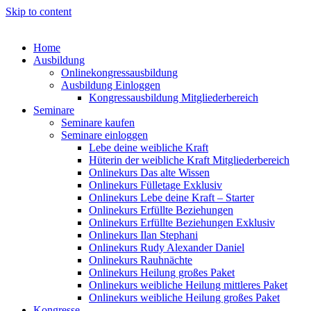
Skip to content
Home
Ausbildung
Onlinekongressausbildung
Ausbildung Einloggen
Kongressausbildung Mitgliederbereich
Seminare
Seminare kaufen
Seminare einloggen
Lebe deine weibliche Kraft
Hüterin der weibliche Kraft Mitgliederbereich
Onlinekurs Das alte Wissen
Onlinekurs Fülletage Exklusiv
Onlinekurs Lebe deine Kraft – Starter
Onlinekurs Erfüllte Beziehungen
Onlinekurs Erfüllte Beziehungen Exklusiv
Onlinekurs Ilan Stephani
Onlinekurs Rudy Alexander Daniel
Onlinekurs Rauhnächte
Onlinekurs Heilung großes Paket
Onlinekurs weibliche Heilung mittleres Paket
Onlinekurs weibliche Heilung großes Paket
Kongresse