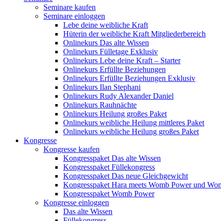
Seminare kaufen
Seminare einloggen
Lebe deine weibliche Kraft
Hüterin der weibliche Kraft Mitgliederbereich
Onlinekurs Das alte Wissen
Onlinekurs Fülletage Exklusiv
Onlinekurs Lebe deine Kraft – Starter
Onlinekurs Erfüllte Beziehungen
Onlinekurs Erfüllte Beziehungen Exklusiv
Onlinekurs Ilan Stephani
Onlinekurs Rudy Alexander Daniel
Onlinekurs Rauhnächte
Onlinekurs Heilung großes Paket
Onlinekurs weibliche Heilung mittleres Paket
Onlinekurs weibliche Heilung großes Paket
Kongresse
Kongresse kaufen
Kongresspaket Das alte Wissen
Kongresspaket Füllekongress
Kongresspaket Das neue Gleichgewicht
Kongresspaket Hara meets Womb Power und Wo
Kongresspaket Womb Power
Kongresse einloggen
Das alte Wissen
Füllekongress