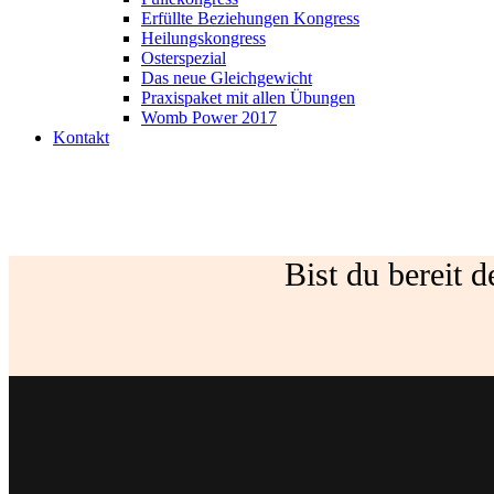
Erfüllte Beziehungen Kongress
Heilungskongress
Osterspezial
Das neue Gleichgewicht
Praxispaket mit allen Übungen
Womb Power 2017
Kontakt
Bist du bereit d