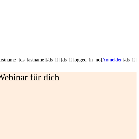
irstname] [ds_lastname][/ds_if] [ds_if logged_in=no]
Anmelden
[/ds_if]
 Webinar für dich