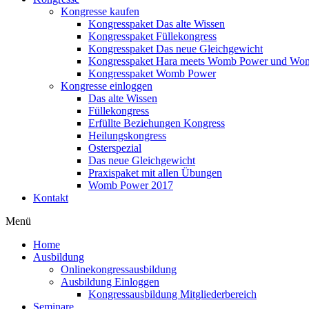
Kongresse kaufen
Kongresspaket Das alte Wissen
Kongresspaket Füllekongress
Kongresspaket Das neue Gleichgewicht
Kongresspaket Hara meets Womb Power und Wo
Kongresspaket Womb Power
Kongresse einloggen
Das alte Wissen
Füllekongress
Erfüllte Beziehungen Kongress
Heilungskongress
Osterspezial
Das neue Gleichgewicht
Praxispaket mit allen Übungen
Womb Power 2017
Kontakt
Menü
Home
Ausbildung
Onlinekongressausbildung
Ausbildung Einloggen
Kongressausbildung Mitgliederbereich
Seminare