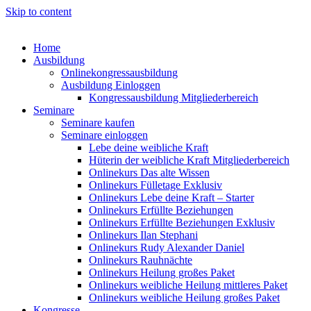
Skip to content
Home
Ausbildung
Onlinekongressausbildung
Ausbildung Einloggen
Kongressausbildung Mitgliederbereich
Seminare
Seminare kaufen
Seminare einloggen
Lebe deine weibliche Kraft
Hüterin der weibliche Kraft Mitgliederbereich
Onlinekurs Das alte Wissen
Onlinekurs Fülletage Exklusiv
Onlinekurs Lebe deine Kraft – Starter
Onlinekurs Erfüllte Beziehungen
Onlinekurs Erfüllte Beziehungen Exklusiv
Onlinekurs Ilan Stephani
Onlinekurs Rudy Alexander Daniel
Onlinekurs Rauhnächte
Onlinekurs Heilung großes Paket
Onlinekurs weibliche Heilung mittleres Paket
Onlinekurs weibliche Heilung großes Paket
Kongresse