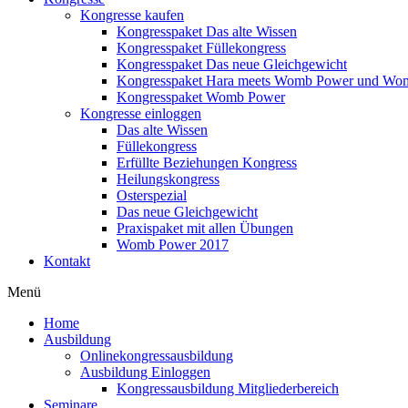
Kongresse kaufen
Kongresspaket Das alte Wissen
Kongresspaket Füllekongress
Kongresspaket Das neue Gleichgewicht
Kongresspaket Hara meets Womb Power und Wo
Kongresspaket Womb Power
Kongresse einloggen
Das alte Wissen
Füllekongress
Erfüllte Beziehungen Kongress
Heilungskongress
Osterspezial
Das neue Gleichgewicht
Praxispaket mit allen Übungen
Womb Power 2017
Kontakt
Menü
Home
Ausbildung
Onlinekongressausbildung
Ausbildung Einloggen
Kongressausbildung Mitgliederbereich
Seminare