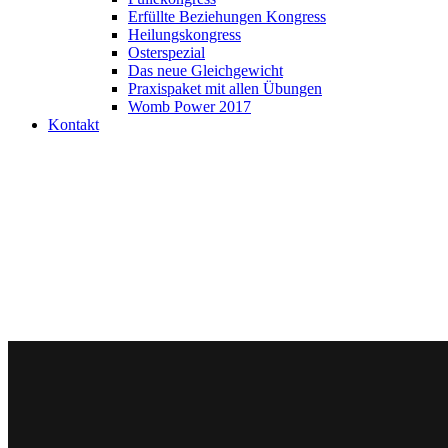
Erfüllte Beziehungen Kongress
Heilungskongress
Osterspezial
Das neue Gleichgewicht
Praxispaket mit allen Übungen
Womb Power 2017
Kontakt