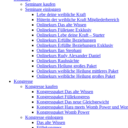
Seminare kaufen
Seminare einloggen
Lebe deine weibliche Kraft
Hüterin der weibliche Kraft Mitgliederbereich
Onlinekurs Das alte Wissen
Onlinekurs Fülletage Exklusiv
Onlinekurs Lebe deine Kraft – Starter
Onlinekurs Erfüllte Beziehungen
Onlinekurs Erfüllte Beziehungen Exklusiv
Onlinekurs Ilan Stephani
Onlinekurs Rudy Alexander Daniel
Onlinekurs Rauhnächte
Onlinekurs Heilung großes Paket
Onlinekurs weibliche Heilung mittleres Paket
Onlinekurs weibliche Heilung großes Paket
Kongresse
Kongresse kaufen
Kongresspaket Das alte Wissen
Kongresspaket Füllekongress
Kongresspaket Das neue Gleichgewicht
Kongresspaket Hara meets Womb Power und Wo
Kongresspaket Womb Power
Kongresse einloggen
Das alte Wissen
Füllekongress