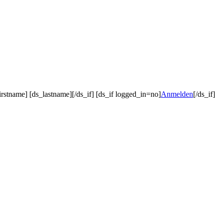
irstname] [ds_lastname][/ds_if] [ds_if logged_in=no]
Anmelden
[/ds_if]