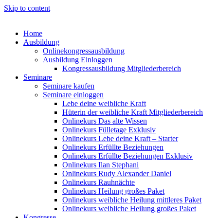
Skip to content
Home
Ausbildung
Onlinekongressausbildung
Ausbildung Einloggen
Kongressausbildung Mitgliederbereich
Seminare
Seminare kaufen
Seminare einloggen
Lebe deine weibliche Kraft
Hüterin der weibliche Kraft Mitgliederbereich
Onlinekurs Das alte Wissen
Onlinekurs Fülletage Exklusiv
Onlinekurs Lebe deine Kraft – Starter
Onlinekurs Erfüllte Beziehungen
Onlinekurs Erfüllte Beziehungen Exklusiv
Onlinekurs Ilan Stephani
Onlinekurs Rudy Alexander Daniel
Onlinekurs Rauhnächte
Onlinekurs Heilung großes Paket
Onlinekurs weibliche Heilung mittleres Paket
Onlinekurs weibliche Heilung großes Paket
Kongresse