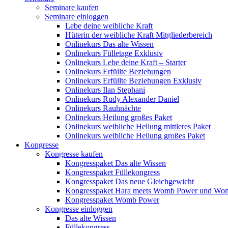
Seminare kaufen
Seminare einloggen
Lebe deine weibliche Kraft
Hüterin der weibliche Kraft Mitgliederbereich
Onlinekurs Das alte Wissen
Onlinekurs Fülletage Exklusiv
Onlinekurs Lebe deine Kraft – Starter
Onlinekurs Erfüllte Beziehungen
Onlinekurs Erfüllte Beziehungen Exklusiv
Onlinekurs Ilan Stephani
Onlinekurs Rudy Alexander Daniel
Onlinekurs Rauhnächte
Onlinekurs Heilung großes Paket
Onlinekurs weibliche Heilung mittleres Paket
Onlinekurs weibliche Heilung großes Paket
Kongresse
Kongresse kaufen
Kongresspaket Das alte Wissen
Kongresspaket Füllekongress
Kongresspaket Das neue Gleichgewicht
Kongresspaket Hara meets Womb Power und Wo
Kongresspaket Womb Power
Kongresse einloggen
Das alte Wissen
Füllekongress