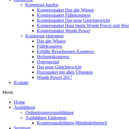
Kongresse kaufen
Kongresspaket Das alte Wissen
Kongresspaket Füllekongress
Kongresspaket Das neue Gleichgewicht
Kongresspaket Hara meets Womb Power und Wo
Kongresspaket Womb Power
Kongresse einloggen
Das alte Wissen
Füllekongress
Erfüllte Beziehungen Kongress
Heilungskongress
Osterspezial
Das neue Gleichgewicht
Praxispaket mit allen Übungen
Womb Power 2017
Kontakt
Menü
Home
Ausbildung
Onlinekongressausbildung
Ausbildung Einloggen
Kongressausbildung Mitgliederbereich
Seminare