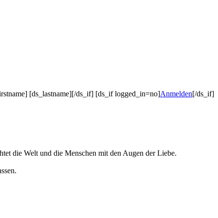
irstname] [ds_lastname][/ds_if] [ds_if logged_in=no]
Anmelden
[/ds_if]
rachtet die Welt und die Menschen mit den Augen der Liebe.
assen.