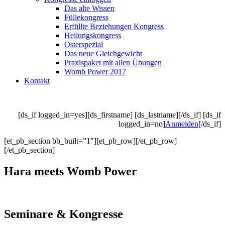
Das alte Wissen
Füllekongress
Erfüllte Beziehungen Kongress
Heilungskongress
Osterspezial
Das neue Gleichgewicht
Praxispaket mit allen Übungen
Womb Power 2017
Kontakt
[ds_if logged_in=yes][ds_firstname] [ds_lastname][/ds_if] [ds_if
logged_in=no]
Anmelden
[/ds_if]
[et_pb_section bb_built=”1″][et_pb_row][/et_pb_row]
[/et_pb_section]
Hara meets Womb Power
Seminare & Kongresse