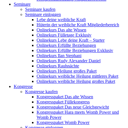
Seminare
Seminare kaufen
Seminare einloggen
Lebe deine weibliche Kraft
Hüterin der weibliche Kraft Mitgliederbereich
Onlinekurs Das alte Wissen
Onlinekurs Fülletage Exklusiv
Onlinekurs Lebe deine Kraft – Starter
Onlinekurs Erfüllte Beziehungen
Onlinekurs Erfüllte Beziehungen Exklusiv
Onlinekurs Ilan Stephani
Onlinekurs Rudy Alexander Daniel
Onlinekurs Rauhnächte
Onlinekurs Heilung großes Paket
Onlinekurs weibliche Heilung mittleres Paket
Onlinekurs weibliche Heilung großes Paket
Kongresse
Kongresse kaufen
Kongresspaket Das alte Wissen
Kongresspaket Füllekongress
Kongresspaket Das neue Gleichgewicht
Kongresspaket Hara meets Womb Power und
Womb Power
Kongresspaket Womb Power
Kongresse einloggen