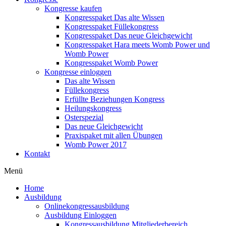
Kongresse kaufen
Kongresspaket Das alte Wissen
Kongresspaket Füllekongress
Kongresspaket Das neue Gleichgewicht
Kongresspaket Hara meets Womb Power und
Womb Power
Kongresspaket Womb Power
Kongresse einloggen
Das alte Wissen
Füllekongress
Erfüllte Beziehungen Kongress
Heilungskongress
Osterspezial
Das neue Gleichgewicht
Praxispaket mit allen Übungen
Womb Power 2017
Kontakt
Menü
Home
Ausbildung
Onlinekongressausbildung
Ausbildung Einloggen
Kongressausbildung Mitgliederbereich