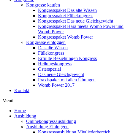
Kongresse kaufen
Kongresspaket Das alte Wissen
Kongresspaket Füllekongress
Kongresspaket Das neue Gleichgewicht
Kongresspaket Hara meets Womb Power und
Womb Power
Kongresspaket Womb Power
Kongresse einloggen
Das alte Wissen
Füllekongress
Erfüllte Beziehungen Kongress
Heilungskongress
Osterspezial
Das neue Gleichgewicht
Praxispaket mit allen Übungen
Womb Power 2017
Kontakt
Menü
Home
Ausbildung
Onlinekongressausbildung
Ausbildung Einloggen
Kongressausbildung Mitgliederbereich