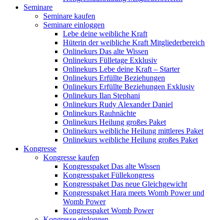
Seminare
Seminare kaufen
Seminare einloggen
Lebe deine weibliche Kraft
Hüterin der weibliche Kraft Mitgliederbereich
Onlinekurs Das alte Wissen
Onlinekurs Fülletage Exklusiv
Onlinekurs Lebe deine Kraft – Starter
Onlinekurs Erfüllte Beziehungen
Onlinekurs Erfüllte Beziehungen Exklusiv
Onlinekurs Ilan Stephani
Onlinekurs Rudy Alexander Daniel
Onlinekurs Rauhnächte
Onlinekurs Heilung großes Paket
Onlinekurs weibliche Heilung mittleres Paket
Onlinekurs weibliche Heilung großes Paket
Kongresse
Kongresse kaufen
Kongresspaket Das alte Wissen
Kongresspaket Füllekongress
Kongresspaket Das neue Gleichgewicht
Kongresspaket Hara meets Womb Power und
Womb Power
Kongresspaket Womb Power
Kongresse einloggen