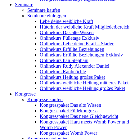
Seminare
Seminare kaufen
Seminare einloggen
Lebe deine weibliche Kraft
Hüterin der weibliche Kraft Mitgliederbereich
Onlinekurs Das alte Wissen
Onlinekurs Fülletage Exklusiv
Onlinekurs Lebe deine Kraft – Starter
Onlinekurs Erfüllte Beziehungen
Onlinekurs Erfüllte Beziehungen Exklusiv
Onlinekurs Ilan Stephani
Onlinekurs Rudy Alexander Daniel
Onlinekurs Rauhnächte
Onlinekurs Heilung großes Paket
Onlinekurs weibliche Heilung mittleres Paket
Onlinekurs weibliche Heilung großes Paket
Kongresse
Kongresse kaufen
Kongresspaket Das alte Wissen
Kongresspaket Füllekongress
Kongresspaket Das neue Gleichgewicht
Kongresspaket Hara meets Womb Power und
Womb Power
Kongresspaket Womb Power
Kongresse einloggen