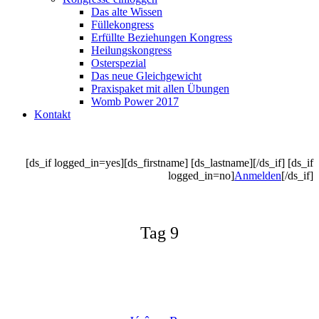
Das alte Wissen
Füllekongress
Erfüllte Beziehungen Kongress
Heilungskongress
Osterspezial
Das neue Gleichgewicht
Praxispaket mit allen Übungen
Womb Power 2017
Kontakt
[ds_if logged_in=yes][ds_firstname] [ds_lastname][/ds_if] [ds_if
logged_in=no]
Anmelden
[/ds_if]
Tag 9