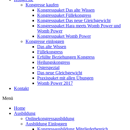
Kongresse kaufen
Kongresspaket Das alte Wissen
Kongresspaket Füllekongress
Kongresspaket Das neue Gleichgewicht
Kongresspaket Hara meets Womb Power und
Womb Power
Kongresspaket Womb Power
Kongresse einloggen
Das alte Wissen
Füllekongress
Erfüllte Beziehungen Kongress
Heilungskongress
Osterspezial
Das neue Gleichgewicht
Praxispaket mit allen Übungen
Womb Power 2017
Kontakt
Menü
Home
Ausbildung
Onlinekongressausbildung
Ausbildung Einloggen
Kongressausbildung Mitgliederbereich