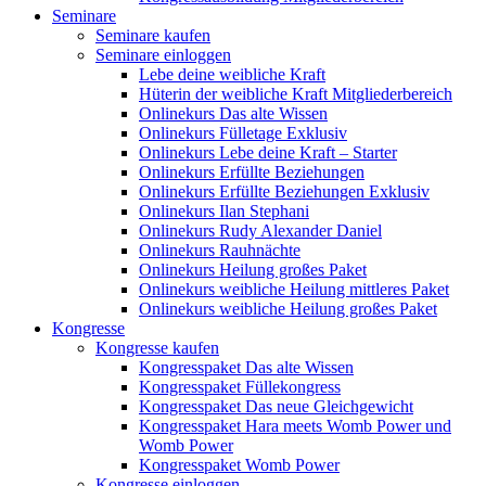
Seminare
Seminare kaufen
Seminare einloggen
Lebe deine weibliche Kraft
Hüterin der weibliche Kraft Mitgliederbereich
Onlinekurs Das alte Wissen
Onlinekurs Fülletage Exklusiv
Onlinekurs Lebe deine Kraft – Starter
Onlinekurs Erfüllte Beziehungen
Onlinekurs Erfüllte Beziehungen Exklusiv
Onlinekurs Ilan Stephani
Onlinekurs Rudy Alexander Daniel
Onlinekurs Rauhnächte
Onlinekurs Heilung großes Paket
Onlinekurs weibliche Heilung mittleres Paket
Onlinekurs weibliche Heilung großes Paket
Kongresse
Kongresse kaufen
Kongresspaket Das alte Wissen
Kongresspaket Füllekongress
Kongresspaket Das neue Gleichgewicht
Kongresspaket Hara meets Womb Power und
Womb Power
Kongresspaket Womb Power
Kongresse einloggen