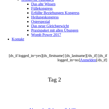
Das alte Wissen
Füllekongress
Erfüllte Beziehungen Kongress
Heilungskongress
Osterspezial
Das neue Gleichgewicht
Praxispaket mit allen Übungen
Womb Power 2017
Kontakt
[ds_if logged_in=yes][ds_firstname] [ds_lastname][/ds_if] [ds_if
logged_in=no]
Anmelden
[/ds_if]
Tag 2