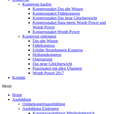
Kongresse kaufen
Kongresspaket Das alte Wissen
Kongresspaket Füllekongress
Kongresspaket Das neue Gleichgewicht
Kongresspaket Hara meets Womb Power und
Womb Power
Kongresspaket Womb Power
Kongresse einloggen
Das alte Wissen
Füllekongress
Erfüllte Beziehungen Kongress
Heilungskongress
Osterspezial
Das neue Gleichgewicht
Praxispaket mit allen Übungen
Womb Power 2017
Kontakt
Menü
Home
Ausbildung
Onlinekongressausbildung
Ausbildung Einloggen
Kongressausbildung Mitgliederbereich