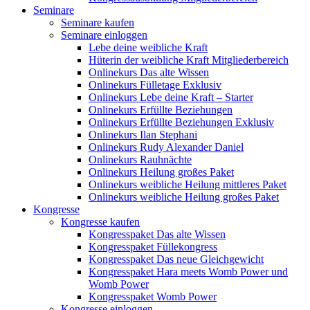
Seminare
Seminare kaufen
Seminare einloggen
Lebe deine weibliche Kraft
Hüterin der weibliche Kraft Mitgliederbereich
Onlinekurs Das alte Wissen
Onlinekurs Fülletage Exklusiv
Onlinekurs Lebe deine Kraft – Starter
Onlinekurs Erfüllte Beziehungen
Onlinekurs Erfüllte Beziehungen Exklusiv
Onlinekurs Ilan Stephani
Onlinekurs Rudy Alexander Daniel
Onlinekurs Rauhnächte
Onlinekurs Heilung großes Paket
Onlinekurs weibliche Heilung mittleres Paket
Onlinekurs weibliche Heilung großes Paket
Kongresse
Kongresse kaufen
Kongresspaket Das alte Wissen
Kongresspaket Füllekongress
Kongresspaket Das neue Gleichgewicht
Kongresspaket Hara meets Womb Power und
Womb Power
Kongresspaket Womb Power
Kongresse einloggen