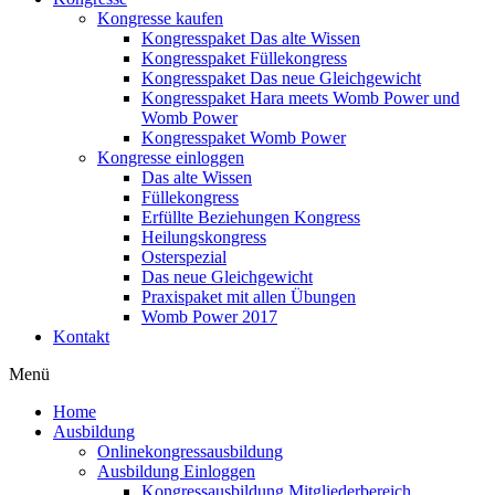
Kongresse kaufen
Kongresspaket Das alte Wissen
Kongresspaket Füllekongress
Kongresspaket Das neue Gleichgewicht
Kongresspaket Hara meets Womb Power und
Womb Power
Kongresspaket Womb Power
Kongresse einloggen
Das alte Wissen
Füllekongress
Erfüllte Beziehungen Kongress
Heilungskongress
Osterspezial
Das neue Gleichgewicht
Praxispaket mit allen Übungen
Womb Power 2017
Kontakt
Menü
Home
Ausbildung
Onlinekongressausbildung
Ausbildung Einloggen
Kongressausbildung Mitgliederbereich