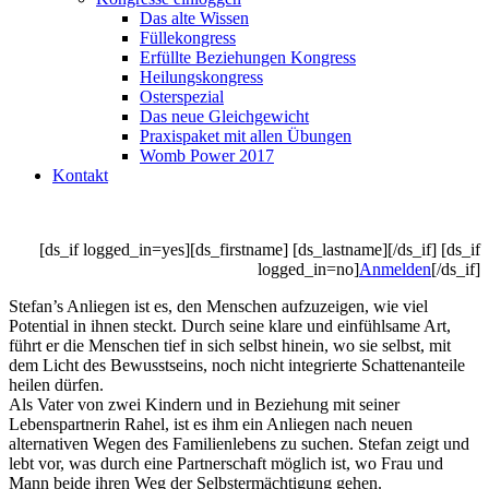
Das alte Wissen
Füllekongress
Erfüllte Beziehungen Kongress
Heilungskongress
Osterspezial
Das neue Gleichgewicht
Praxispaket mit allen Übungen
Womb Power 2017
Kontakt
[ds_if logged_in=yes][ds_firstname] [ds_lastname][/ds_if] [ds_if
logged_in=no]
Anmelden
[/ds_if]
Stefan’s Anliegen ist es, den Menschen aufzuzeigen, wie viel
Potential in ihnen steckt. Durch seine klare und einfühlsame Art,
führt er die Menschen tief in sich selbst hinein, wo sie selbst, mit
dem Licht des Bewusstseins, noch nicht integrierte Schattenanteile
heilen dürfen.
Als Vater von zwei Kindern und in Beziehung mit seiner
Lebenspartnerin Rahel, ist es ihm ein Anliegen nach neuen
alternativen Wegen des Familienlebens zu suchen. Stefan zeigt und
lebt vor, was durch eine Partnerschaft möglich ist, wo Frau und
Mann beide ihren Weg der Selbstermächtigung gehen.