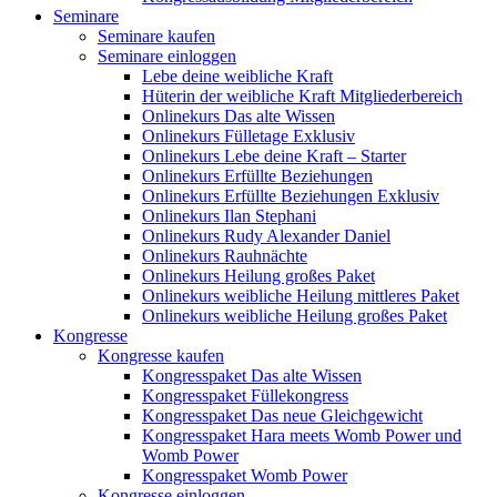
Seminare
Seminare kaufen
Seminare einloggen
Lebe deine weibliche Kraft
Hüterin der weibliche Kraft Mitgliederbereich
Onlinekurs Das alte Wissen
Onlinekurs Fülletage Exklusiv
Onlinekurs Lebe deine Kraft – Starter
Onlinekurs Erfüllte Beziehungen
Onlinekurs Erfüllte Beziehungen Exklusiv
Onlinekurs Ilan Stephani
Onlinekurs Rudy Alexander Daniel
Onlinekurs Rauhnächte
Onlinekurs Heilung großes Paket
Onlinekurs weibliche Heilung mittleres Paket
Onlinekurs weibliche Heilung großes Paket
Kongresse
Kongresse kaufen
Kongresspaket Das alte Wissen
Kongresspaket Füllekongress
Kongresspaket Das neue Gleichgewicht
Kongresspaket Hara meets Womb Power und
Womb Power
Kongresspaket Womb Power
Kongresse einloggen