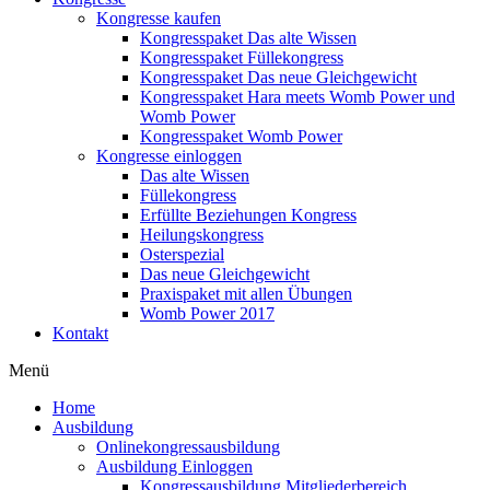
Kongresse kaufen
Kongresspaket Das alte Wissen
Kongresspaket Füllekongress
Kongresspaket Das neue Gleichgewicht
Kongresspaket Hara meets Womb Power und
Womb Power
Kongresspaket Womb Power
Kongresse einloggen
Das alte Wissen
Füllekongress
Erfüllte Beziehungen Kongress
Heilungskongress
Osterspezial
Das neue Gleichgewicht
Praxispaket mit allen Übungen
Womb Power 2017
Kontakt
Menü
Home
Ausbildung
Onlinekongressausbildung
Ausbildung Einloggen
Kongressausbildung Mitgliederbereich