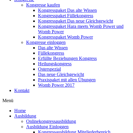
Kongresse kaufen
Kongresspaket Das alte Wissen
Kongresspaket Füllekongress
Kongresspaket Das neue Gleichgewicht
Kongresspaket Hara meets Womb Power und
Womb Power
Kongresspaket Womb Power
Kongresse einloggen
Das alte Wissen
Füllekongress
Erfüllte Beziehungen Kongress
Heilungskongress
Osterspezial
Das neue Gleichgewicht
Praxispaket mit allen Übungen
Womb Power 2017
Kontakt
Menü
Home
Ausbildung
Onlinekongressausbildung
Ausbildung Einloggen
Kongressausbildung Mitgliederbereich