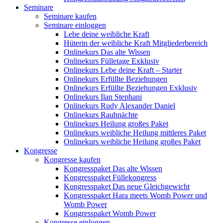
Seminare
Seminare kaufen
Seminare einloggen
Lebe deine weibliche Kraft
Hüterin der weibliche Kraft Mitgliederbereich
Onlinekurs Das alte Wissen
Onlinekurs Fülletage Exklusiv
Onlinekurs Lebe deine Kraft – Starter
Onlinekurs Erfüllte Beziehungen
Onlinekurs Erfüllte Beziehungen Exklusiv
Onlinekurs Ilan Stephani
Onlinekurs Rudy Alexander Daniel
Onlinekurs Rauhnächte
Onlinekurs Heilung großes Paket
Onlinekurs weibliche Heilung mittleres Paket
Onlinekurs weibliche Heilung großes Paket
Kongresse
Kongresse kaufen
Kongresspaket Das alte Wissen
Kongresspaket Füllekongress
Kongresspaket Das neue Gleichgewicht
Kongresspaket Hara meets Womb Power und
Womb Power
Kongresspaket Womb Power
Kongresse einloggen