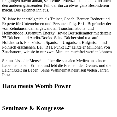
Prägungen davon abhält, sein volles Potenzial zu leben. Und auch
den anderen glänzenden Teil, der ihn zu etwas ganz Besonderem
macht. Das zeichnet ihn aus.
20 Jahre ist er erfolgreich als Trainer, Coach, Berater, Redner und
Experte für Unternehmen und Personen tätig. Er ist Begründer der
von Zehntausenden angewandten Transformations- und
Heilmethode „Quantum Energy“ sowie Bestsellerautor mit derzeit
25 Büchern und Audio-Books. Seine Bücher sind u.a. auf
Holländisch, Französisch, Spanisch, Ungarisch, Bulgarisch und
Polnisch erschienen. Bei “RTL Punkt 12” zeigte er Millionen von
Zuschauern, wie sie in nur zwei Minuten rauchfrei werden können.
Siranus lässt die Menschen über die sozialen Medien an seinem
Leben teilhaben. Er liebt und lebt die Freiheit, den Genuss und die
Leichtigkeit im Leben. Seine Wahlheimat heißt seit vielen Jahren
Ibiza.
Hara meets Womb Power
Seminare & Kongresse