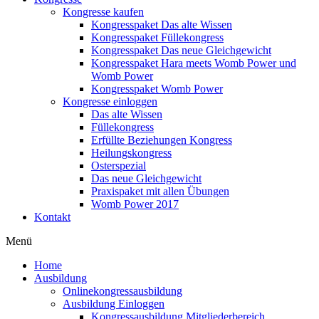
Kongresse kaufen
Kongresspaket Das alte Wissen
Kongresspaket Füllekongress
Kongresspaket Das neue Gleichgewicht
Kongresspaket Hara meets Womb Power und
Womb Power
Kongresspaket Womb Power
Kongresse einloggen
Das alte Wissen
Füllekongress
Erfüllte Beziehungen Kongress
Heilungskongress
Osterspezial
Das neue Gleichgewicht
Praxispaket mit allen Übungen
Womb Power 2017
Kontakt
Menü
Home
Ausbildung
Onlinekongressausbildung
Ausbildung Einloggen
Kongressausbildung Mitgliederbereich