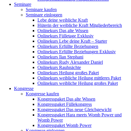
Seminare
Seminare kaufen
Seminare einloggen
Lebe deine weibliche Kraft
Hüterin der weibliche Kraft Mitgliederbereich
Onlinekurs Das alte Wissen
Onlinekurs Fülletage Exklusiv
Onlinekurs Lebe deine Kraft – Starter
Onlinekurs Erfüllte Beziehungen
Onlinekurs Erfüllte Beziehungen Exklusiv
Onlinekurs Ilan Stephani
Onlinekurs Rudy Alexander Daniel
Onlinekurs Rauhnächte
Onlinekurs Heilung großes Paket
Onlinekurs weibliche Heilung mittleres Paket
Onlinekurs weibliche Heilung großes Paket
Kongresse
Kongresse kaufen
Kongresspaket Das alte Wissen
Kongresspaket Füllekongress
Kongresspaket Das neue Gleichgewicht
Kongresspaket Hara meets Womb Power und
Womb Power
Kongresspaket Womb Power
Kongresse einloggen