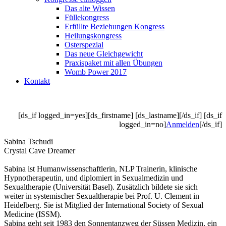
Das alte Wissen
Füllekongress
Erfüllte Beziehungen Kongress
Heilungskongress
Osterspezial
Das neue Gleichgewicht
Praxispaket mit allen Übungen
Womb Power 2017
Kontakt
[ds_if logged_in=yes][ds_firstname] [ds_lastname][/ds_if] [ds_if
logged_in=no]
Anmelden
[/ds_if]
Sabina Tschudi
Crystal Cave Dreamer
Sabina ist Humanwissenschaftlerin, NLP Trainerin, klinische
Hypnotherapeutin, und diplomiert in Sexualmedizin und
Sexualtherapie (Universität Basel). Zusätzlich bildete sie sich
weiter in systemischer Sexualtherapie bei Prof. U. Clement in
Heidelberg. Sie ist Mitglied der International Society of Sexual
Medicine (ISSM).
Sabina geht seit 1983 den Sonnentanzweg der Süssen Medizin, ein