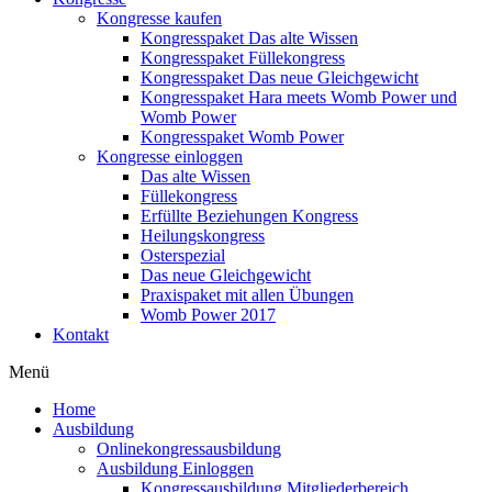
Kongresse kaufen
Kongresspaket Das alte Wissen
Kongresspaket Füllekongress
Kongresspaket Das neue Gleichgewicht
Kongresspaket Hara meets Womb Power und
Womb Power
Kongresspaket Womb Power
Kongresse einloggen
Das alte Wissen
Füllekongress
Erfüllte Beziehungen Kongress
Heilungskongress
Osterspezial
Das neue Gleichgewicht
Praxispaket mit allen Übungen
Womb Power 2017
Kontakt
Menü
Home
Ausbildung
Onlinekongressausbildung
Ausbildung Einloggen
Kongressausbildung Mitgliederbereich