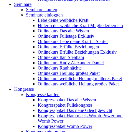
Seminare
Seminare kaufen
Seminare einloggen
Lebe deine weibliche Kraft
Hüterin der weibliche Kraft Mitgliederbereich
Onlinekurs Das alte Wissen
Onlinekurs Fülletage Exklusiv
Onlinekurs Lebe deine Kraft – Starter
Onlinekurs Erfüllte Beziehungen
Onlinekurs Erfüllte Beziehungen Exklusiv
Onlinekurs Ilan Stephani
Onlinekurs Rudy Alexander Daniel
Onlinekurs Rauhnächte
Onlinekurs Heilung großes Paket
Onlinekurs weibliche Heilung mittleres Paket
Onlinekurs weibliche Heilung großes Paket
Kongresse
Kongresse kaufen
Kongresspaket Das alte Wissen
Kongresspaket Füllekongress
Kongresspaket Das neue Gleichgewicht
Kongresspaket Hara meets Womb Power und
Womb Power
Kongresspaket Womb Power
Kongresse einloggen