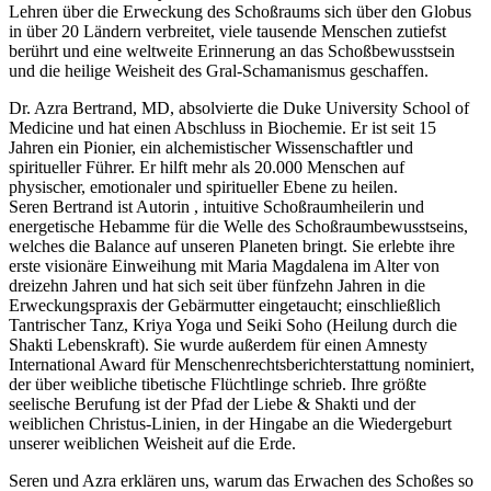
Lehren über die Erweckung des Schoßraums sich über den Globus
in über 20 Ländern verbreitet, viele tausende Menschen zutiefst
berührt und eine weltweite Erinnerung an das Schoßbewusstsein
und die heilige Weisheit des Gral-Schamanismus geschaffen.
Dr. Azra Bertrand, MD, absolvierte die Duke University School of
Medicine und hat einen Abschluss in Biochemie. Er ist seit 15
Jahren ein Pionier, ein alchemistischer Wissenschaftler und
spiritueller Führer. Er hilft mehr als 20.000 Menschen auf
physischer, emotionaler und spiritueller Ebene zu heilen.
Seren Bertrand ist Autorin , intuitive Schoßraumheilerin und
energetische Hebamme für die Welle des Schoßraumbewusstseins,
welches die Balance auf unseren Planeten bringt. Sie erlebte ihre
erste visionäre Einweihung mit Maria Magdalena im Alter von
dreizehn Jahren und hat sich seit über fünfzehn Jahren in die
Erweckungspraxis der Gebärmutter eingetaucht; einschließlich
Tantrischer Tanz, Kriya Yoga und Seiki Soho (Heilung durch die
Shakti Lebenskraft). Sie wurde außerdem für einen Amnesty
International Award für Menschenrechtsberichterstattung nominiert,
der über weibliche tibetische Flüchtlinge schrieb. Ihre größte
seelische Berufung ist der Pfad der Liebe & Shakti und der
weiblichen Christus-Linien, in der Hingabe an die Wiedergeburt
unserer weiblichen Weisheit auf die Erde.
Seren und Azra erklären uns, warum das Erwachen des Schoßes so