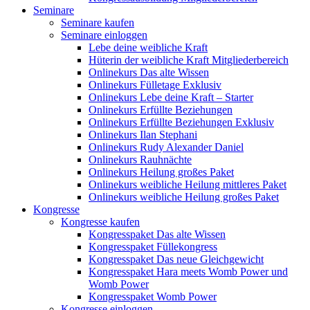
Seminare
Seminare kaufen
Seminare einloggen
Lebe deine weibliche Kraft
Hüterin der weibliche Kraft Mitgliederbereich
Onlinekurs Das alte Wissen
Onlinekurs Fülletage Exklusiv
Onlinekurs Lebe deine Kraft – Starter
Onlinekurs Erfüllte Beziehungen
Onlinekurs Erfüllte Beziehungen Exklusiv
Onlinekurs Ilan Stephani
Onlinekurs Rudy Alexander Daniel
Onlinekurs Rauhnächte
Onlinekurs Heilung großes Paket
Onlinekurs weibliche Heilung mittleres Paket
Onlinekurs weibliche Heilung großes Paket
Kongresse
Kongresse kaufen
Kongresspaket Das alte Wissen
Kongresspaket Füllekongress
Kongresspaket Das neue Gleichgewicht
Kongresspaket Hara meets Womb Power und
Womb Power
Kongresspaket Womb Power
Kongresse einloggen