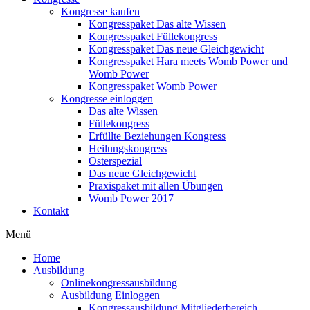
Kongresse kaufen
Kongresspaket Das alte Wissen
Kongresspaket Füllekongress
Kongresspaket Das neue Gleichgewicht
Kongresspaket Hara meets Womb Power und
Womb Power
Kongresspaket Womb Power
Kongresse einloggen
Das alte Wissen
Füllekongress
Erfüllte Beziehungen Kongress
Heilungskongress
Osterspezial
Das neue Gleichgewicht
Praxispaket mit allen Übungen
Womb Power 2017
Kontakt
Menü
Home
Ausbildung
Onlinekongressausbildung
Ausbildung Einloggen
Kongressausbildung Mitgliederbereich