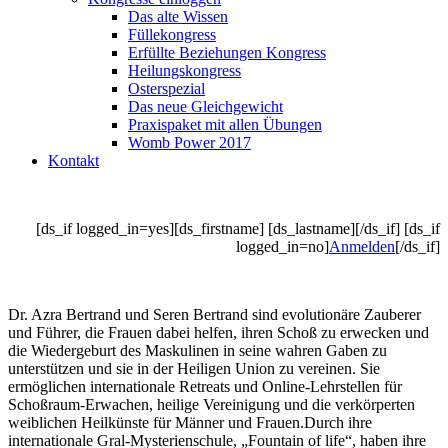
Das alte Wissen
Füllekongress
Erfüllte Beziehungen Kongress
Heilungskongress
Osterspezial
Das neue Gleichgewicht
Praxispaket mit allen Übungen
Womb Power 2017
Kontakt
[ds_if logged_in=yes][ds_firstname] [ds_lastname][/ds_if] [ds_if
logged_in=no]
Anmelden
[/ds_if]
Dr. Azra Bertrand und Seren Bertrand sind evolutionäre Zauberer
und Führer, die Frauen dabei helfen, ihren Schoß zu erwecken und
die Wiedergeburt des Maskulinen in seine wahren Gaben zu
unterstützen und sie in der Heiligen Union zu vereinen. Sie
ermöglichen internationale Retreats und Online-Lehrstellen für
Schoßraum-Erwachen, heilige Vereinigung und die verkörperten
weiblichen Heilkünste für Männer und Frauen.Durch ihre
internationale Gral-Mysterienschule, „Fountain of life“, haben ihre