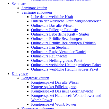
Seminare
Seminare kaufen
Seminare einloggen
Lebe deine weibliche Kraft
Hüterin der weibliche Kraft Mitgliederbereich
Onlinekurs Das alte Wissen
Onlinekurs Fülletage Exklusiv
Onlinekurs Lebe deine Kraft – Starter
Onlinekurs Erfüllte Beziehungen
Onlinekurs Erfüllte Beziehungen Exklusiv
Onlinekurs Ilan Stephani
Onlinekurs Rudy Alexander Daniel
Onlinekurs Rauhnächte
Onlinekurs Heilung großes Paket
Onlinekurs weibliche Heilung mittleres Paket
Onlinekurs weibliche Heilung großes Paket
Kongresse
Kongresse kaufen
Kongresspaket Das alte Wissen
Kongresspaket Füllekongress
Kongresspaket Das neue Gleichgewicht
Kongresspaket Hara meets Womb Power und
Womb Power
Kongresspaket Womb Power
Kongresse einloggen