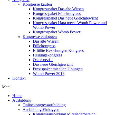
Kongresse kaufen
Kongresspaket Das alte Wissen
Kongresspaket Füllekongress
Kongresspaket Das neue Gleichgewicht
Kongresspaket Hara meets Womb Power und
Womb Power
Kongresspaket Womb Power
Kongresse einloggen
Das alte Wissen
Füllekongress
Erfüllte Beziehungen Kongress
Heilungskongress
Osterspezial
Das neue Gleichgewicht
Praxispaket mit allen Übungen
Womb Power 2017
Kontakt
Menü
Home
Ausbildung
Onlinekongressausbildung
Ausbildung Einloggen
Kongressausbildung Mitgliederbereich