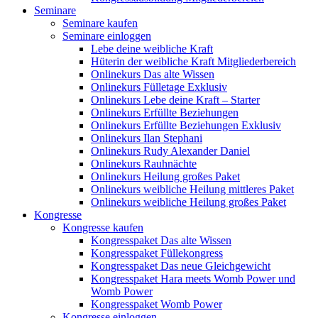
Seminare
Seminare kaufen
Seminare einloggen
Lebe deine weibliche Kraft
Hüterin der weibliche Kraft Mitgliederbereich
Onlinekurs Das alte Wissen
Onlinekurs Fülletage Exklusiv
Onlinekurs Lebe deine Kraft – Starter
Onlinekurs Erfüllte Beziehungen
Onlinekurs Erfüllte Beziehungen Exklusiv
Onlinekurs Ilan Stephani
Onlinekurs Rudy Alexander Daniel
Onlinekurs Rauhnächte
Onlinekurs Heilung großes Paket
Onlinekurs weibliche Heilung mittleres Paket
Onlinekurs weibliche Heilung großes Paket
Kongresse
Kongresse kaufen
Kongresspaket Das alte Wissen
Kongresspaket Füllekongress
Kongresspaket Das neue Gleichgewicht
Kongresspaket Hara meets Womb Power und
Womb Power
Kongresspaket Womb Power
Kongresse einloggen