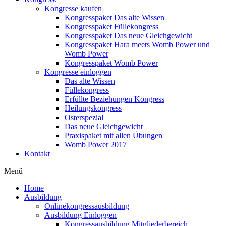
Kongresse kaufen
Kongresspaket Das alte Wissen
Kongresspaket Füllekongress
Kongresspaket Das neue Gleichgewicht
Kongresspaket Hara meets Womb Power und
Womb Power
Kongresspaket Womb Power
Kongresse einloggen
Das alte Wissen
Füllekongress
Erfüllte Beziehungen Kongress
Heilungskongress
Osterspezial
Das neue Gleichgewicht
Praxispaket mit allen Übungen
Womb Power 2017
Kontakt
Menü
Home
Ausbildung
Onlinekongressausbildung
Ausbildung Einloggen
Kongressausbildung Mitgliederbereich